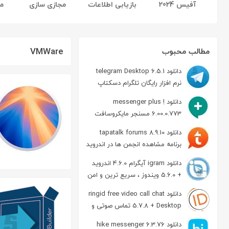
آفیس 2024
بازیابی اطلاعات
مجازی سازی
مرو
VMWare
مطالب محبوب
دانلود telegram Desktop 6.5.1
نرم افزار رایگان تلگرام دسکتاپ
دانلود messenger plus !
6.00.0.773 مسنجر مایکروسافت
دانلود tapatalk forums 8.9.10
برنامه مشاهده انجمن ها در اندروید
دانلود igram آیگرام 4.6.0 اندروید
+ 5.6.0 ویندوز ، سریع ترین و امن
ترین نسخه تلگرام
دانلود ringid free video call chat
5.7.8 + Desktop تماس صوتی و
تصویری در اندروید
دانلود hike messenger 6.3.76