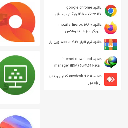
دانلود google chrome
145.0.7632.117 رایگان نرم افزار
مرورگر گوگل کروم
دانلود mozilla firefox 148.0
مرورگر موزیلا فایرفاکس
دانلود نرم افزار winrar 7.20 وین رار
دانلود internet download
manager (IDM) 6.42.61 Retail
مدیریت دانلود
دانلود anydesk 9.6.11 کنترل ویندوز
از راه دور