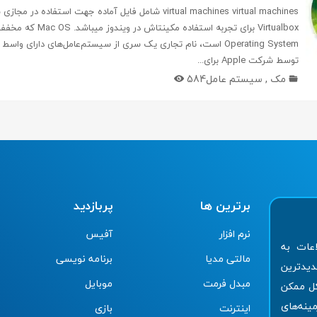
Operating System است، نام تجاری یک سری از سیستم‌عامل‌های دارای و
توسط شرکت Apple برای...
مک
,
سیستم عامل
584
برترین ها
پربازدید
نرم افزار
آفیس
اعات به
مالتی مدیا
برنامه نویسی
دیدترین
مبدل فرمت
موبایل
کل ممکن
مینه‌های
اینترنت
بازی