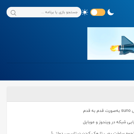
دم
نحوه ساخت بمب تا هک کردن دیتابیس دولتی!