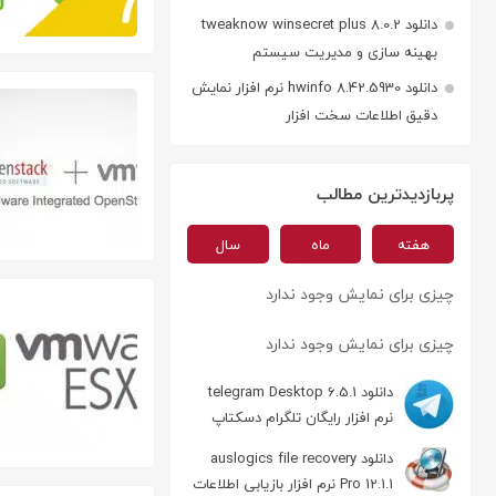
دانلود tweaknow winsecret plus 8.0.2
بهینه سازی و مدیریت سیستم
دانلود hwinfo 8.42.5930 نرم افزار نمایش
دقیق اطلاعات سخت افزار
پربازدیدترین مطالب
هفته
ماه
سال
چیزی برای نمایش وجود ندارد
چیزی برای نمایش وجود ندارد
دانلود telegram Desktop 6.5.1
نرم افزار رایگان تلگرام دسکتاپ
دانلود auslogics file recovery
Pro 12.1.1 نرم افزار بازیابی اطلاعات