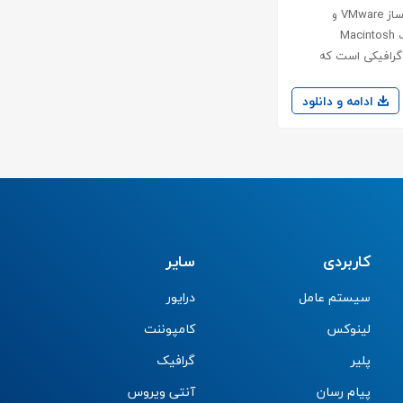
virtual machines virtual machines شامل فایل آماده جهت استفاده در مجازی ساز VMware و
Virtualbox برای تجربه استفاده مکینتاش در ویندوز میباشد. Mac OS که مخفف Macintosh
اسط گرافیکی است که
ادامه و دانلود
کاربردی
سایر
سیستم عامل
درایور
لینوکس
کامپوننت
پلیر
گرافیک
پیام رسان
آنتی ویروس