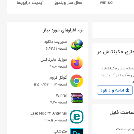
winiso
فعال ساز ویندوز
آپدیت درایورها
نرم افزارهای مورد نیاز
مدیریت دانلود
نسخه 6.42.61
macos sequoia 15.0 for  نصب مجازی مکینتاش در
موزیلا فایرفاکس
نسخه 148.0
m جدیدترین نسخه از سیستم‌عامل مکینتاش
پارک ملی سکویا در کالیفرنیا
گوگل کروم
..
نسخه 145.0.7632.117
ادامه و دانلود
Winrar
نسخه 7.20
 vmware installbuilder Enterprise 24.11.1 Win/Mac ساخت فایل
Eset Nod32 Antivirus
نسخه 19.0.14.0
بزارهای قدرتمند برای ساخت
فتوشاپ