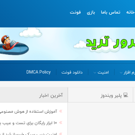
خانه
تماس باما
بازی
فونت
م افزار
امنیت
دانلود فونت
DMCA Policy
💻 پلیر ویندوز
آخرین اخبار
آموزش استفاده از هوش مصنوعی suno به‌صورت قدم به ق
10 ابزار رایگان برای تست و عیب یابی شبکه در ویندوز و موبایل
امنیت دیپ سیک خبرساز شد از 