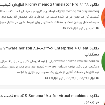
دانلود kilgray memoq translator Pro 9.12.9 افزایش کیفیت کار مترجمان
kilgray memoq *kilgray memoq نرم‌افزاری کاربردی و حرفه‌ای است 
کیفیت کار مترجمان طراحی شده است. این نرم‌افزار، یک محصول قدرتمند برای ت
سیستم‌عامل ویندوز است و امکانات متعددی را برای ترجمه متون در اختیار کاربران 
آفیس
,
نرم افزار
278
دانلود ient
دسکتاپ
vmware horizon vmware horizon یکی از نرم افزارهای کاربردی در زمی
دسکتاپ می باشد. برنامه vmware horizon شرایط لازم برای مجا
نرم افزارها و خدمات آنلاین از طریق یک محیط نرم افزاری را فراهم...
ابزار اینترنت
,
اینترنت
,
نرم افزار
411
دانلود virtual machines
در ویندوز