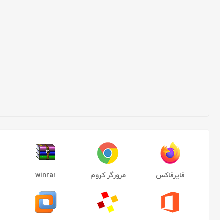
فایرفاکس
مرورگر کروم
winrar