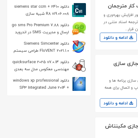
مبدل DVD
دانلود siemens star ccm + 2410
R8 v19.06.008 شبیه سازی
که به منظور افزایش بهره‌وری و
دینامیک سیالات
رجمه اسناد متنی در
دانلود go sms Pro Premium 7.88
قرار...
ارسال و مدیریت SMS در اندروید
ادامه و دانلود
دانلود Siemens Simcenter
FloVENT 2021.1.0 طراحی سیستم
گرمایشی و تهویه مطبوع
دانلود quicksurface 2025 v7.0.14
vmware horizon 8.10.0.2306 Enterprise + Cl مجازی سازی
مهندسی معکوس مدل سه بعدی
نه مجازی سازی برنامه ها و
دانلود windows xp professional
زی سازی دسکتاپ و اتصال برای همه
SP3 Integrated June 2014 +
SATA ویندوز XP
ادامه و دانلود
macOS Sonoma 15.0 for  نصب مجازی مکینتاش