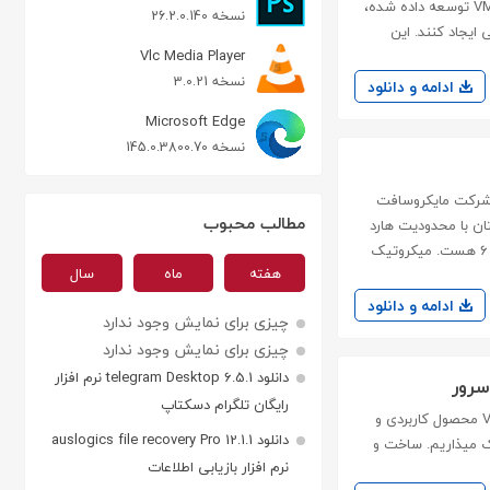
نصب‌کننده‌های نرم‌افزاری در پلتفرم‌های مختلف است. این ابزار که توسط VMware توسعه داده شده،
نسخه 26.2.0.140
ایجاد کنند. این
Vlc Media Player
نسخه 3.0.21
ادامه و دانلود
Microsoft Edge
نسخه 145.0.3800.70
mikrotik routeros mikrotik rou این نسخه برای استفاده در HyperVisor شرکت مایکروسافت
مطالب محبوب
داده شده تا دوستان با محدودیت هارد
دیسک مواجه نباشن و عین همیشه لایسنس بالاترین سطح موجود یعنی سطح 6 هست. میکروتیک
هفته
ماه
سال
ادامه و دانلود
چیزی برای نمایش وجود ندارد
چیزی برای نمایش وجود ندارد
دانلود telegram Desktop 6.5.1 نرم افزار
رایگان تلگرام دسکتاپ
vmware vcenter server vmware vcenter server هفته گذشته شرکت VMware محصول کاربردی و
دانلود auslogics file recovery Pro 12.1.1
اک میذاریم. ساخت و
نرم افزار بازیابی اطلاعات