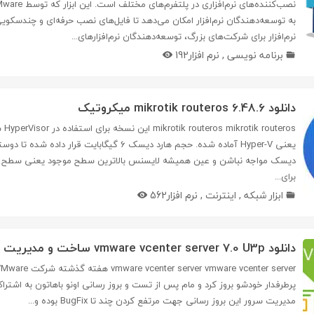
به توسعه‌دهندگان نرم‌افزار امکان می‌دهد تا فایل‌های نصب حرفه‌ای و چندسکویی 
نرم‌افزار برای شرکت‌های بزرگ، توسعه‌دهندگان نرم‌افزارهای...
برنامه نویسی
,
نرم افزار
192
دانلود mikrotik routeros 6.48.6 میکروتیک
teros
یعنی Hyper-V آماده شده. حجم هارد دیسک 6 گیگابایت قرار 
برای...
ابزار شبکه
,
اینترنت
,
نرم افزار
562
دانلود vmware vcenter server 7.0 U3p ساخت و مدیریت سرور
پرطرفدار خودشو بروز کرد و مام پس از تست و بروز رسانی اونو باهاتون به اشتر
مدیریت سرور این بروز رسانی جهت مرتفع کردن چند تا BugFix بوده و...