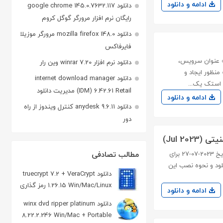
ادامه و دانلود
دانلود google chrome 145.0.7632.117
رایگان نرم افزار مرورگر گوگل کروم
دانلود mozilla firefox 148.0 مرورگر موزیلا
فایرفاکس
نه زیرساخت به عنوان سرویس،
دانلود نرم افزار winrar 7.20 وین رار
Ia به صورت Open Source است که به منظور ایجاد و
دانلود internet download manager
 استک یک...
(IDM) 6.42.61 Retail مدیریت دانلود
ادامه و دانلود
دانلود anydesk 9.6.11 کنترل ویندوز از راه
دور
مطالب تصادفی
vmware esxi شرکت VMware آپدیت ها و پچ های امنیتی vmware esxi در تاریخ 2023-07-27 برای
است که در ادامه دانلود و نحوه نصب این
دانلود truecrypt 7.2 + VeraCrypt
1.26.15 Win/Mac/Linux رمز گذاری
ادامه و دانلود
فایل و درایو
دانلود winx dvd ripper platinum
8.22.2.246 Win/Mac + Portable