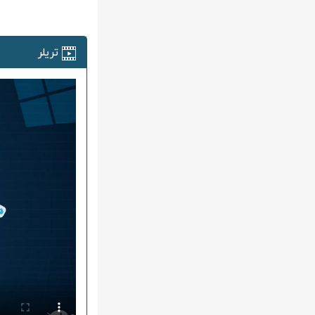
تریلر