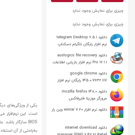
چیزی برای نمایش وجود ندارد
چیزی برای نمایش وجود ندارد
دانلود telegram Desktop 6.5.1
نرم افزار رایگان تلگرام دسکتاپ
دانلود auslogics file recovery
Pro 12.1.1 نرم افزار بازیابی اطلاعات
دانلود google chrome
145.0.7632.117 رایگان نرم افزار
مرورگر گوگل کروم
دانلود mozilla firefox 148.0
مرورگر موزیلا فایرفاکس
دانلود نرم افزار winrar 7.20 وین رار
دانلود internet download
manager (IDM) 6.42.61 Retail