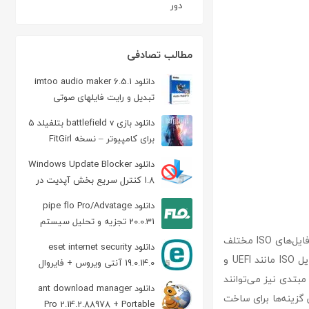
دور
مطالب تصادفی
دانلود imtoo audio maker 6.5.1
تبدیل و رایت فایلهای صوتی
دانلود بازی battlefield v بتلفیلد 5
برای کامپیوتر – نسخه FitGirl
دانلود Windows Update Blocker
1.8 کنترل سریع بخش آپدیت در
ویندوز
دانلود pipe flo Pro/Advatage
20.0.31 تجزیه و تحلیل سیستم
لوله کشی
یکی از ویژگی‌های دیگر rufus که آن را از سایر نرم‌افزارها متمایز می‌کند، توانایی سازگاری با انواع فایل‌های ISO مختلف
دانلود eset internet security
است. این نرم‌افزار می‌تواند سیستم‌عامل‌های مختلف را پشتیبانی کرده و با فرمت‌های مختلف فایل ISO مانند UEFI و
19.0.14.0 آنتی ویروس + فایروال
 و حتی کاربران مبتدی نیز می‌توانند
ESET
دانلود ant download manager
بالای برنامه، rufus را به یکی از بهترین گزینه‌ها برای ساخت
Pro 2.14.2.88978 + Portable