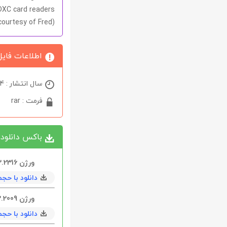
DXC card readers
courtesy of Fred)
اطلاعات فایل
سال انتشار : 2024
فرمت : rar
باکس دانلود
ورژن 4.13.2316 ( و‌یندوز 8/10/11 )
دانلود با حجم 6 مگابا
ورژن 3.22.2009 ( و‌یندوز 7/8/10/11 )
دانلود با حجم 1 مگابا