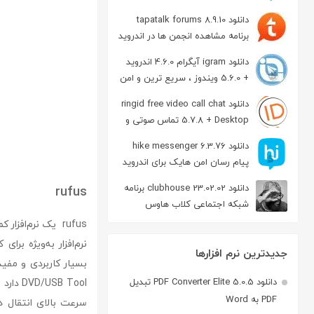
دانلود tapatalk forums 8.9.10
برنامه مشاهده انجمن ها در اندروید
دانلود igram آیگرام 4.6.0 اندروید
+ 5.6.0 ویندوز ، سریع ترین و امن
ترین نسخه تلگرام
دانلود ringid free video call chat
5.7.8 + Desktop تماس صوتی و
تصویری در اندروید
دانلود hike messenger 6.3.76
پیام‌ رسان‌ امن هایک برای اندروید
دانلود clubhouse 23.02.02 برنامه
rufus
شبکه اجتماعی کلاب هاوس
اندروید
جدیدترین نرم افزارها
دانلود PDF Converter Elite 5.0.5 تبدیل
B Tool
PDF به Word