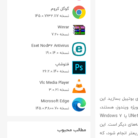
گوگل کروم
نسخه 145.0.7632.117
Winrar
نسخه 7.20
Eset Nod32 Antivirus
نسخه 19.0.14.0
فتوشاپ
نسخه 26.2.0.140
Vlc Media Player
نسخه 3.0.21
گان است که به شما این امکان را می‌دهد تا به‌راحتی USB درایوهای بوتیبل بسازید. این
Microsoft Edge
ب سیستم‌عامل‌ها، به‌ویژه ویندوز، هستند،
نسخه 145.0.3800.70
بسیار کاربردی و مفید است. rufus سرعتی بسیار بالاتر از سایر نرم‌افزارهای مشابه مانند UNetBootin یا Windows 7
رنامه‌های دیگر است. این
مطالب محبوب
بوتیبل به‌طور چشم‌گیری سریعتر انجام شود، که