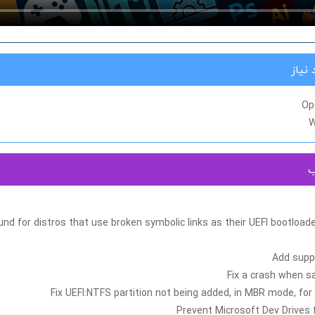
نیاز
Op
W
ب
nd for distros that use broken symbolic links as their UEFI bootload
Add suppo
Fix a crash when s
Fix UEFI:NTFS partition not being added, in MBR mode, fo
Prevent Microsoft Dev Drives 