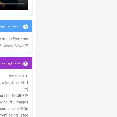
سیستم مورد 
eration Systems
indows 7/8/10/11
راهنمای نص
Version 4.4
ers (such as Mint
21.3)
rt for GRUB 2.12
aving .ffu images
r some Linux ISOs
from being listed