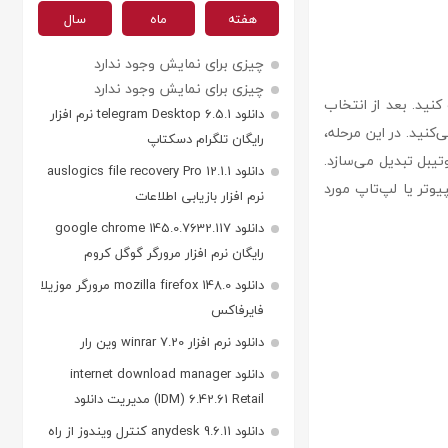
هفته
ماه
سال
چیزی برای نمایش وجود ندارد
چیزی برای نمایش وجود ندارد
انلود و اجرا کرده و سپس درایو USB خود را انتخاب کنید. بعد از انتخاب
دانلود telegram Desktop 6.5.1 نرم افزار
می‌کنید. در این مرحله،
رایگان تلگرام دسکتاپ
 آن را به یک درایو بوتیبل تبدیل می‌سازد.
دانلود auslogics file recovery Pro 12.1.1
وتر یا لپ‌تاپ مورد
نرم افزار بازیابی اطلاعات
دانلود google chrome 145.0.7632.117
رایگان نرم افزار مرورگر گوگل کروم
دانلود mozilla firefox 148.0 مرورگر موزیلا
فایرفاکس
دانلود نرم افزار winrar 7.20 وین رار
دانلود internet download manager
(IDM) 6.42.61 Retail مدیریت دانلود
دانلود anydesk 9.6.11 کنترل ویندوز از راه