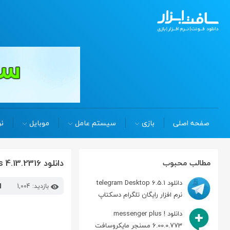
صفحه اصلی
بازی
سیستم عامل
موبایل
نر
دانلود rufus 4.13.2316 نرم افزار نصب ویندوز توسط USB فلش
مطالب محبوب
دانلود telegram Desktop 6.5.1
بازدید: 1,004
نرم افزار رایگان تلگرام دسکتاپ
دانلود messenger plus !
6.00.0.773 مسنجر مایکروسافت