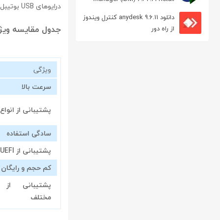
درایوهای USB بوتیبل تبدیل کرده است.
مدیریت دانلود
دانلود anydesk 9.6.11 کنترل ویندوز
جدول مقایسه ویژگی‌ه
از راه دور
ویژگی
سرعت بالا
پشتیبانی از انواع فا
سادگی استفاده
پشتیبانی از UEFI و BIOS
کم حجم و رایگان
پشتیبانی از 
مختلف