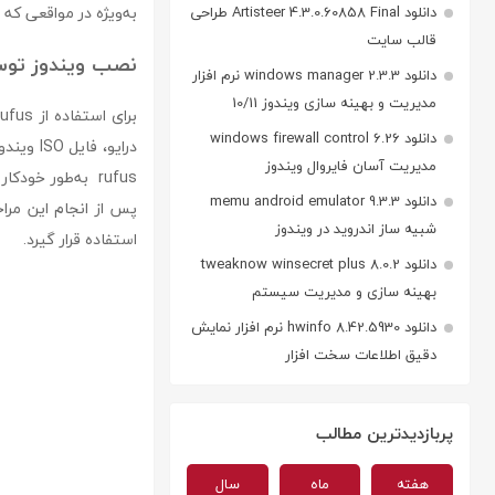
به‌ویژه در مواقعی که 
دانلود Artisteer 4.3.0.60858 Final طراحی
قالب سایت
نصب ویندوز توسط USB
دانلود windows manager 2.3.3 نرم افزار
مدیریت و بهینه سازی ویندوز 10/11
دانلود windows firewall control 6.26
درایو، 
مدیریت آسان فایروال ویندوز
دانلود memu android emulator 9.3.3
پس از انجام این مرا
شبیه ساز اندروید در ویندوز
استفاده قرار گیرد.
دانلود tweaknow winsecret plus 8.0.2
بهینه سازی و مدیریت سیستم
دانلود hwinfo 8.42.5930 نرم افزار نمایش
دقیق اطلاعات سخت افزار
پربازدیدترین مطالب
هفته
ماه
سال