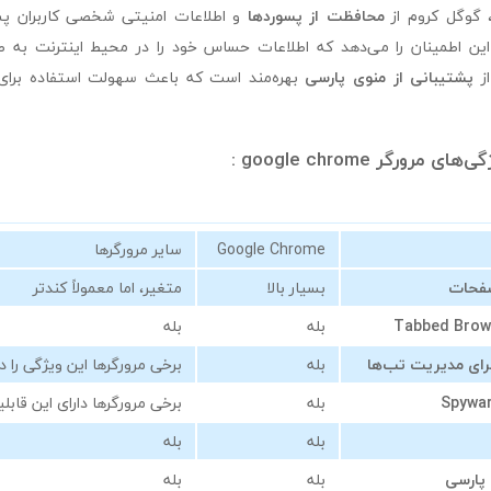
، گوگل کروم از
محافظت از پسوردها
و اطلاعات امنیتی شخصی کاربران پشت
ن این اطمینان را می‌دهد که اطلاعات حساس خود را در محیط اینترنت به ص
از
پشتیبانی از منوی پارسی
بهره‌مند است که باعث سهولت استفاده برای ک
ورگر google chrome :
Google Chrome
سایر مرورگرها
صفحات
بسیار بالا
متغیر، اما معمولاً کندتر
بله
بله
بله
برخی مرورگرها این ویژگی را دا
بله
برخی مرورگرها دارای این قاب
بله
بله
 پارسی
بله
بله