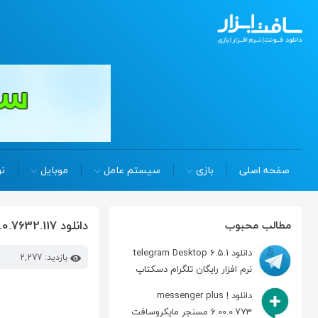
صفحه اصلی
بازی
سیستم عامل
موبایل
نر
دانلود google chrome 145.0.7632.117 رایگان نرم افزار مرورگر گوگل کروم
مطالب محبوب
دانلود telegram Desktop 6.5.1
بازدید: 2,277
نرم افزار رایگان تلگرام دسکتاپ
دانلود messenger plus !
6.00.0.773 مسنجر مایکروسافت