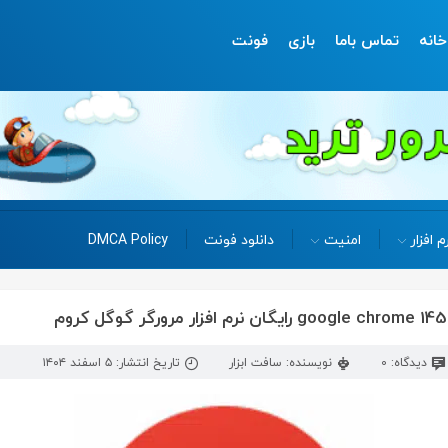
خانه
تماس باما
بازی
فونت
م افزار
امنیت
دانلود فونت
DMCA Policy
دیدگاه: 0
نویسنده: سافت ابزار
تاریخ انتشار: ۵ اسفند ۱۴۰۴