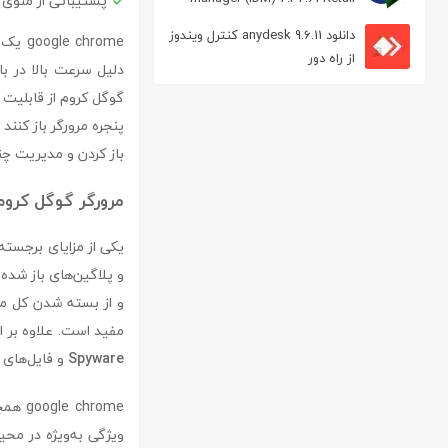
پشتیبانی از منوی
مدیریت دانلود
دانلود anydesk 9.6.11 کنترل ویندوز
hrome
از راه دور
دلیل سرعت بالا در ب
گوگل کروم از قابلیت
پنجره مرورگر باز کنند 
باز کردن و مدیریت چ
مرورگر گوگل کروم
یکی از مزایای برجسته google chrome وجود قابل
و پلاگین‌های باز شده
و از بسته شدن کل مرور
مفید است. علاوه بر ا
Spyware
و فایل‌های 
google chrome همچنین دارای
ویژگی به‌ویژه در محی