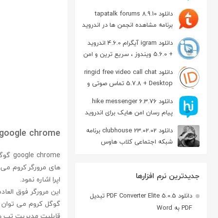
دانلود tapatalk forums 8.9.10
برنامه مشاهده انجمن ها در اندروید
دانلود igram آیگرام 4.6.0 اندروید
+ 5.6.0 ویندوز ، سریع ترین و امن
ترین نسخه تلگرام
دانلود ringid free video call chat
5.7.8 + Desktop تماس صوتی و
تصویری در اندروید
دانلود hike messenger 6.3.76
پیام‌ رسان‌ امن هایک برای اندروید
دانلود clubhouse 23.02.02 برنامه
google chrome
شبکه اجتماعی کلاب هاوس
اندروید
hrome
جدیدترین نرم افزارها
اپرا اشاره نمود.
این مرورگر فوق العا
دانلود PDF Converter Elite 5.0.5 تبدیل
PDF به Word
قابلیت مدیریت تب های