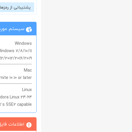
پشتیبانی از رمزها
سیستم مورد 
Windows
indows 7/8/10/11
2/2012/2016/2019.
Mac
te 10.10 or later
Linux
64-bit Ubuntu 14.04+, Debian 8+, openSUSE 13.3+, or Fedora Linux 24+
at’s SSE2 capable
اطلاعات فایل