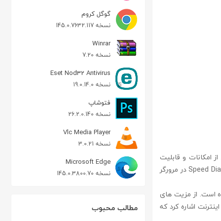
گوگل کروم
نسخه 145.0.7632.117
Winrar
نسخه 7.20
Eset Nod32 Antivirus
نسخه 19.0.14.0
فتوشاپ
نسخه 26.2.0.140
Vlc Media Player
نسخه 3.0.21
 از امکانات و قابلیت
Microsoft Edge
های مرورگر کروم می توان به Tabbed browsing، امکاناتی مشابه Privacy در ویندوز اکسپلورر و Speed Dial در مرورگر
نسخه 145.0.3800.70
ه است. از مزیت های
 ها در این مرورگر اینترنت اشاره کرد که
مطالب محبوب