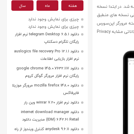
هفته
ماه
سال
رضه شد. در ابتدا نسخه
ولی نسخه های منطبق
چیزی برای نمایش وجود ندارد
سته مرورگر اپن‌سورس
چیزی برای نمایش وجود ندارد
WebKit نوشته شده است. از امکانات و قابلیت های این برنامه می توان به Tabbed browsing، امکاناتی مشابه Privacy
دانلود telegram Desktop 6.5.1 نرم افزار
رایگان تلگرام دسکتاپ
دانلود auslogics file recovery Pro 12.1.1
نرم افزار بازیابی اطلاعات
دانلود google chrome 145.0.7632.117
رایگان نرم افزار مرورگر گوگل کروم
دانلود mozilla firefox 148.0 مرورگر موزیلا
فایرفاکس
دانلود نرم افزار winrar 7.20 وین رار
دانلود internet download manager
(IDM) 6.42.61 Retail مدیریت دانلود
دانلود anydesk 9.6.11 کنترل ویندوز از راه