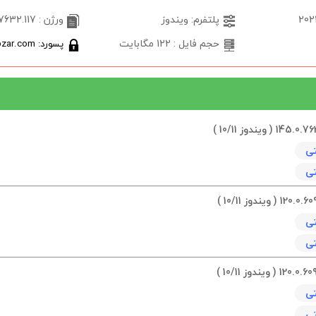
پلتفرم: ویندوز
ورژن : 145.0.7632.117
حجم فایل : 122 مگابایت
پسورد: softabzar.com
145.0.76
( ویندوز 10/11 )