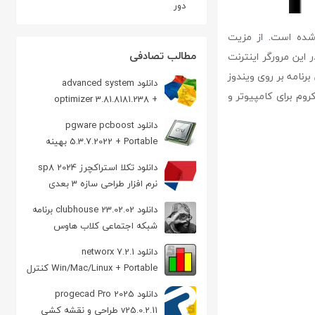
دور
.
از مزیت
مطالب تصادفی
Task یا مدیریت پردازش ها در این مرورگر اینترنت
رنامه بر روی ویندوز
دانلود advanced system
 کروم برای کامپیوتر و
optimizer 3.81.8181.238 +
Portable بهینه سازی ویندوز
دانلود pgware pcboost
5.3.7.2022 + Portable بهینه
سازی سرعت ویندوز
دانلود تکلا استراکچرز 2024 sp8
نرم افزار طراحی سازه 3 بعدی
دانلود clubhouse 23.02.02 برنامه
شبکه اجتماعی کلاب هاوس
اندروید
دانلود networx 7.2.1
Win/Mac/Linux + Portable كنترل
مصرف اينترنت
دانلود progecad Pro 2025
v25.0.2.11 طراحی و نقشه کشی