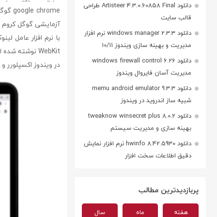
دانلود Artisteer 4.3.0.60858 Final طراحی
hrome
قالب سایت
آزمایشی گوگل کروم ب
دانلود windows manager 2.3.3 نرم افزار
با نرم افزار عامل لی
مدیریت و بهینه سازی ویندوز 10/11
دانلود windows firewall control 6.26
در ویندوز اکسپلورر و Speed Dial در مرورگر اپرا اشاره نمود.
مدیریت آسان فایروال ویندوز
دانلود memu android emulator 9.3.3
شبیه ساز اندروید در ویندوز
دانلود tweaknow winsecret plus 8.0.2
بهینه سازی و مدیریت سیستم
دانلود hwinfo 8.42.5930 نرم افزار نمایش
دقیق اطلاعات سخت افزار
پربازدیدترین مطالب
هفته
ماه
سال