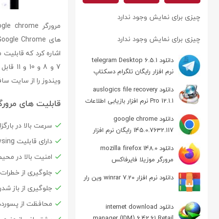
چیزی برای نمایش وجود ندارد
مرورگر google chrome شرکت گوگل همانند سایت گوگل از ظاهر بسیار ساده ای تشکیل شده است
چیزی برای نمایش وجود ندارد
اشاره کرد که قابلیت 
دانلود telegram Desktop 6.5.1
7 و 8 
نرم افزار رایگان تلگرام دسکتاپ
ویندوز را از سایت سا
دانلود auslogics file recovery
Pro 12.1.1 نرم افزار بازیابی اطلاعات
قابلیت های مرورگر gle chrome
دانلود google chrome
سرعت بالا در بارگ
145.0.7632.117 رایگان نرم افزار
دارای قابلیت ‏Tabbed Browsing (باز شدن تمام صفحات در یك صفحه)
مرورگر گوگل کروم
دانلود mozilla firefox 148.0
امنیت بالا در محیط
مرورگر موزیلا فایرفاکس
جلوگیری از خطرات احتمالی Spy-Ware ه
دانلود نرم افزار winrar 7.20 وین رار
جلوگیری از باز شدن صفح
محافظت از پسورده
دانلود internet download
manager (IDM) 6.42.61 Retail