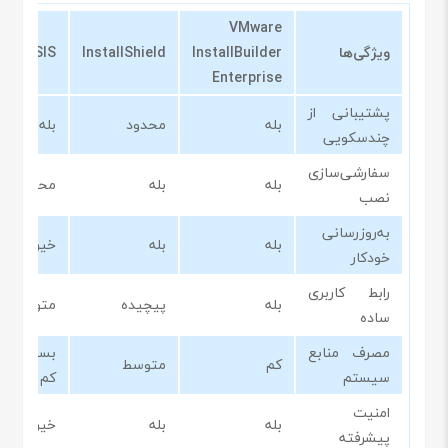
VMware
ویژگی‌ها
InstallBuilder
InstallShield
NSIS
Enterprise
پشتیبانی از
بله
محدود
بله
چندسکویی
سفارشی‌سازی
بله
بله
محدود
نصب
به‌روزرسانی
بله
بله
خیر
خودکار
رابط کاربری
بله
پیچیده
متوسط
ساده
مصرف منابع
بسیار
کم
متوسط
سیستم
کم
امنیت
بله
بله
خیر
پیشرفته