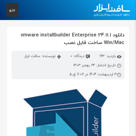
منو
دانلود vmware installbuilder Enterprise 24.11.1
Win/Mac ساخت فایل نصب
بازدید: 193
دیدگاه: 0
نویسنده: سافت ابزار
تاریخ انتشار: ۲۴ بهمن ۱۴۰۳
3 اردیبهشت 1404 در 7:07 ق.ظ