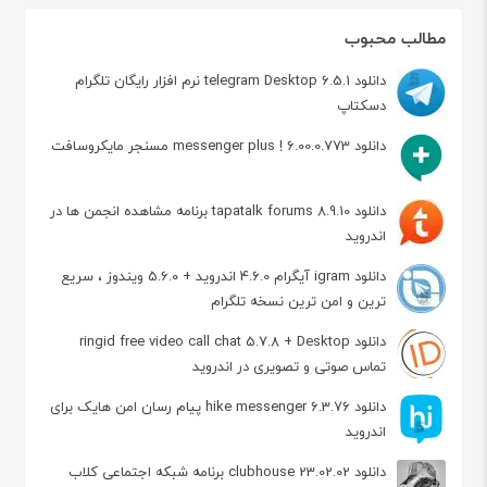
مطالب محبوب
دانلود telegram Desktop 6.5.1 نرم افزار رایگان تلگرام
دسکتاپ
دانلود messenger plus ! 6.00.0.773 مسنجر مایکروسافت
دانلود tapatalk forums 8.9.10 برنامه مشاهده انجمن ها در
اندروید
دانلود igram آیگرام 4.6.0 اندروید + 5.6.0 ویندوز ، سریع
ترین و امن ترین نسخه تلگرام
دانلود ringid free video call chat 5.7.8 + Desktop
تماس صوتی و تصویری در اندروید
دانلود hike messenger 6.3.76 پیام‌ رسان‌ امن هایک برای
اندروید
دانلود clubhouse 23.02.02 برنامه شبکه اجتماعی کلاب