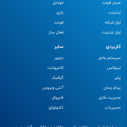
مبدل فرمت
موبایل
اینترنت
بازی
ابزار شبکه
فونت
ابزار اینترنت
فعال ساز
کاربردی
سایر
سیستم عامل
درایور
لینوکس
کامپوننت
پلیر
گرافیک
پیام رسان
آنتی ویروس
مدیریت فایل
فایروال
مسیریاب
تکنولوژی
صفحه اصلی
دانلود بازی
دانلود نرم افزار
آنتی ویروس