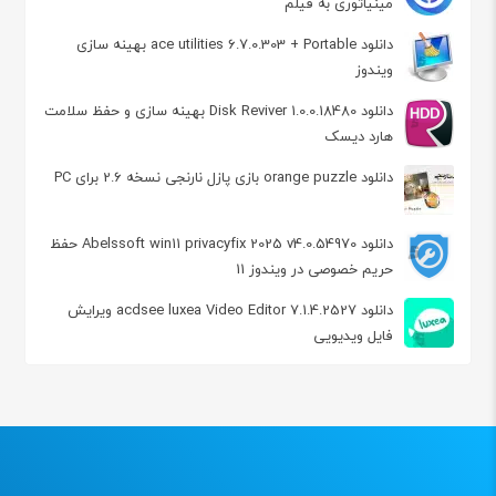
مینیاتوری به فیلم
دانلود ace utilities 6.7.0.303 + Portable بهینه سازی
ویندوز
دانلود Disk Reviver 1.0.0.18480 بهینه سازی و حفظ سلامت
هارد دیسک
دانلود orange puzzle بازی پازل نارنجی نسخه 2.6 برای PC
دانلود Abelssoft win11 privacyfix 2025 v4.0.54970 حفظ
حریم خصوصی در ویندوز 11
دانلود acdsee luxea Video Editor 7.1.4.2527 ویرایش
فایل ویدیویی