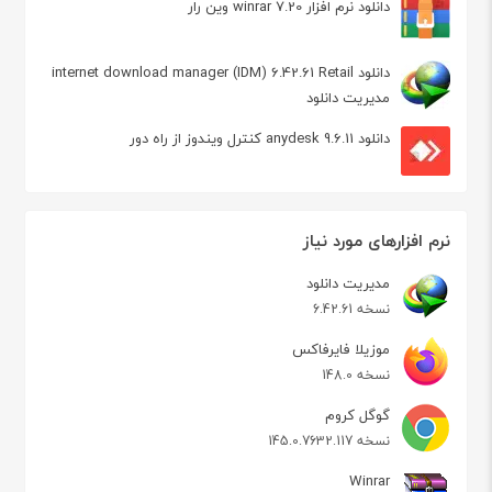
دانلود نرم افزار winrar 7.20 وین رار
دانلود internet download manager (IDM) 6.42.61 Retail
مدیریت دانلود
دانلود anydesk 9.6.11 کنترل ویندوز از راه دور
نرم افزارهای مورد نیاز
مدیریت دانلود
نسخه 6.42.61
موزیلا فایرفاکس
نسخه 148.0
گوگل کروم
نسخه 145.0.7632.117
Winrar