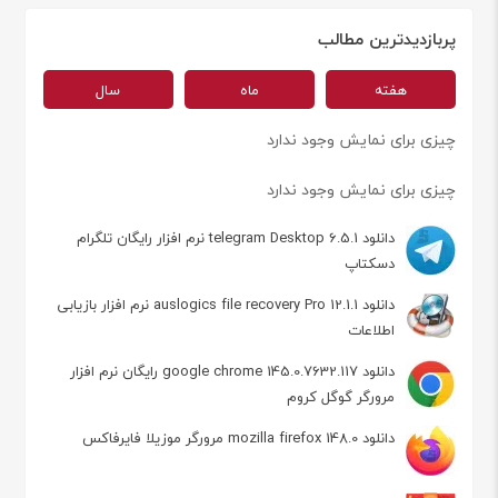
پربازدیدترین مطالب
هفته
ماه
سال
چیزی برای نمایش وجود ندارد
چیزی برای نمایش وجود ندارد
دانلود telegram Desktop 6.5.1 نرم افزار رایگان تلگرام
دسکتاپ
دانلود auslogics file recovery Pro 12.1.1 نرم افزار بازیابی
اطلاعات
دانلود google chrome 145.0.7632.117 رایگان نرم افزار
مرورگر گوگل کروم
دانلود mozilla firefox 148.0 مرورگر موزیلا فایرفاکس