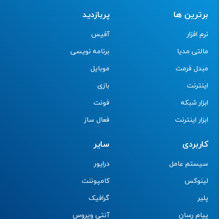
برترین ها
پربازدید
نرم افزار
آفیس
مالتی مدیا
برنامه نویسی
مبدل فرمت
موبایل
اینترنت
بازی
ابزار شبکه
فونت
ابزار اینترنت
فعال ساز
کاربردی
سایر
سیستم عامل
درایور
لینوکس
کامپوننت
پلیر
گرافیک
پیام رسان
آنتی ویروس