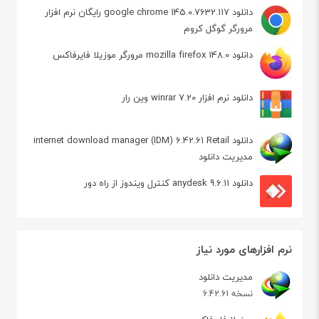
دانلود google chrome 145.0.7632.117 رایگان نرم افزار
مرورگر گوگل کروم
دانلود mozilla firefox 148.0 مرورگر موزیلا فایرفاکس
دانلود نرم افزار winrar 7.20 وین رار
دانلود internet download manager (IDM) 6.42.61 Retail
مدیریت دانلود
دانلود anydesk 9.6.11 کنترل ویندوز از راه دور
نرم افزارهای مورد نیاز
مدیریت دانلود
نسخه 6.42.61