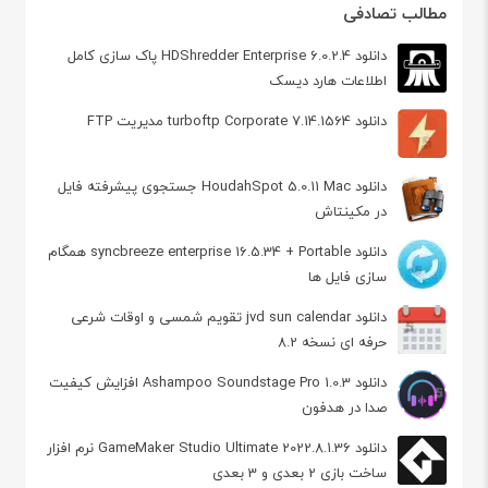
مطالب تصادفی
دانلود HDShredder Enterprise 6.0.2.4 پاک سازی کامل
اطلاعات هارد دیسک
دانلود turboftp Corporate 7.14.1564 مدیریت FTP
دانلود HoudahSpot 5.0.11 Mac جستجوی پیشرفته فایل
در مکینتاش
دانلود syncbreeze enterprise 16.5.34 + Portable همگام‌
سازی فایل ها
دانلود jvd sun calendar تقویم شمسی و اوقات شرعی
حرفه ای نسخه 8.2
دانلود Ashampoo Soundstage Pro 1.0.3 افزایش کیفیت
صدا در هدفون
دانلود GameMaker Studio Ultimate 2022.8.1.36 نرم افزار
ساخت بازی 2 بعدی و 3 بعدی