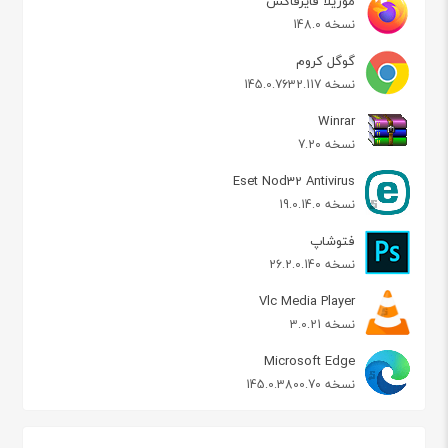
موزیلا فایرفاکس
نسخه 148.0
گوگل کروم
نسخه 145.0.7632.117
Winrar
نسخه 7.20
Eset Nod32 Antivirus
نسخه 19.0.14.0
فتوشاپ
نسخه 26.2.0.140
Vlc Media Player
نسخه 3.0.21
Microsoft Edge
نسخه 145.0.3800.70