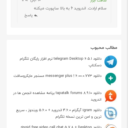
سافت ابزار
سلام ارادت. اندروید 6 به بالا ساپورت میکنه
پاسخ
مطالب محبوب
دانلود telegram Desktop 6.5.1 نرم افزار رایگان تلگرام
دسکتاپ
دانلود messenger plus ! 6.00.0.773 مسنجر مایکروسافت
دانلود tapatalk forums 8.9.10 برنامه مشاهده انجمن ها در
اندروید
دانلود igram آیگرام 4.6.0 اندروید + 5.6.0 ویندوز ، سریع
ترین و امن ترین نسخه تلگرام
دانلود ringid free video call chat 5.7.8 + Desktop