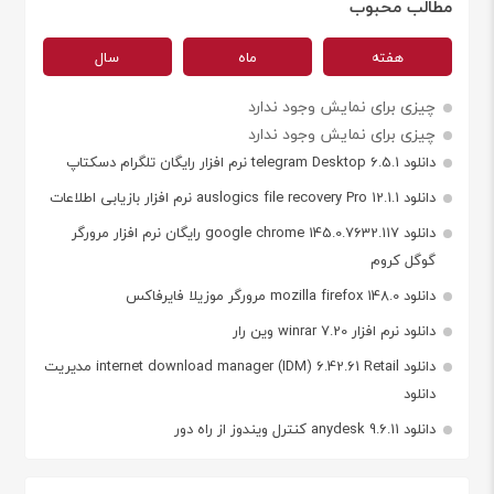
مطالب محبوب
هفته
ماه
سال
چیزی برای نمایش وجود ندارد
چیزی برای نمایش وجود ندارد
دانلود telegram Desktop 6.5.1 نرم افزار رایگان تلگرام دسکتاپ
دانلود auslogics file recovery Pro 12.1.1 نرم افزار بازیابی اطلاعات
دانلود google chrome 145.0.7632.117 رایگان نرم افزار مرورگر
گوگل کروم
دانلود mozilla firefox 148.0 مرورگر موزیلا فایرفاکس
دانلود نرم افزار winrar 7.20 وین رار
دانلود internet download manager (IDM) 6.42.61 Retail مدیریت
دانلود
دانلود anydesk 9.6.11 کنترل ویندوز از راه دور