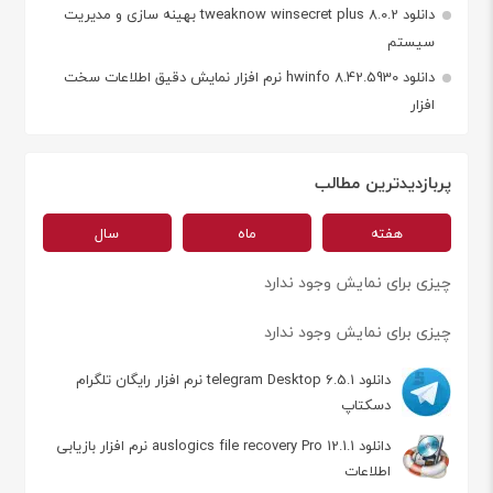
دانلود tweaknow winsecret plus 8.0.2 بهینه سازی و مدیریت
سیستم
دانلود hwinfo 8.42.5930 نرم افزار نمایش دقیق اطلاعات سخت
افزار
پربازدیدترین مطالب
هفته
ماه
سال
چیزی برای نمایش وجود ندارد
چیزی برای نمایش وجود ندارد
دانلود telegram Desktop 6.5.1 نرم افزار رایگان تلگرام
دسکتاپ
دانلود auslogics file recovery Pro 12.1.1 نرم افزار بازیابی
اطلاعات