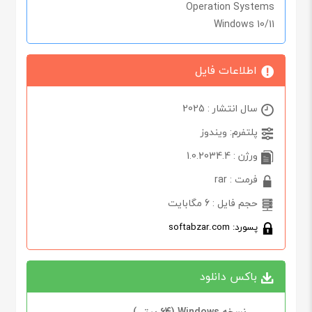
Operation Systems
Windows 10/11
اطلاعات فایل
سال انتشار : 2025
پلتفرم: ویندوز
ورژن : 1.0.2034.4
فرمت : rar
حجم فایل : 6 مگابایت
پسورد: softabzar.com
باکس دانلود
نسخه Windows (64 بیتی)