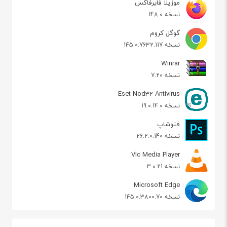
موزیلا فایرفاکس
نسخه 148.0
گوگل کروم
نسخه 145.0.7632.117
Winrar
نسخه 7.20
Eset Nod32 Antivirus
نسخه 19.0.14.0
فتوشاپ
نسخه 26.2.0.140
Vlc Media Player
نسخه 3.0.21
Microsoft Edge
نسخه 145.0.3800.70