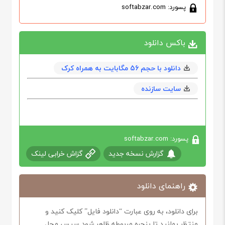
پسورد: softabzar.com
باکس دانلود
دانلود با حجم 56 مگابايت به همراه کرک
سایت سازنده
پسورد: softabzar.com
گزارش نسخه جدید
گزاش خرابی لینک
راهنمای دانلود
برای دانلود، به روی عبارت “دانلود فایل” کلیک کنید و
منتظر بمانید تا پنجره مربوطه ظاهر شود سپس محل