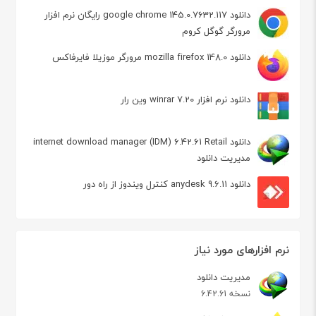
دانلود google chrome 145.0.7632.117 رایگان نرم افزار
مرورگر گوگل کروم
دانلود mozilla firefox 148.0 مرورگر موزیلا فایرفاکس
دانلود نرم افزار winrar 7.20 وین رار
دانلود internet download manager (IDM) 6.42.61 Retail
مدیریت دانلود
دانلود anydesk 9.6.11 کنترل ویندوز از راه دور
نرم افزارهای مورد نیاز
مدیریت دانلود
نسخه 6.42.61