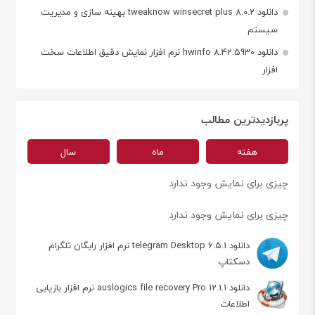
دانلود tweaknow winsecret plus 8.0.2 بهینه سازی و مدیریت
سیستم
دانلود hwinfo 8.42.5930 نرم افزار نمایش دقیق اطلاعات سخت
افزار
پربازدیدترین مطالب
هفته
ماه
سال
چیزی برای نمایش وجود ندارد
چیزی برای نمایش وجود ندارد
دانلود telegram Desktop 6.5.1 نرم افزار رایگان تلگرام
دسکتاپ
دانلود auslogics file recovery Pro 12.1.1 نرم افزار بازیابی
اطلاعات