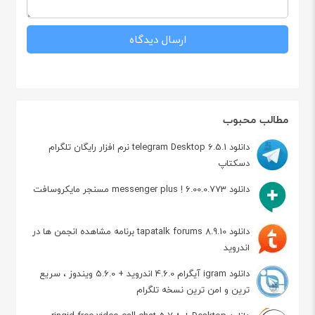
مطالب محبوب
دانلود telegram Desktop 6.5.1 نرم افزار رایگان تلگرام
دسکتاپ
دانلود messenger plus ! 6.00.0.773 مسنجر مایکروسافت
دانلود tapatalk forums 8.9.10 برنامه مشاهده انجمن ها در
اندروید
دانلود igram آیگرام 4.6.0 اندروید + 5.6.0 ویندوز ، سریع
ترین و امن ترین نسخه تلگرام