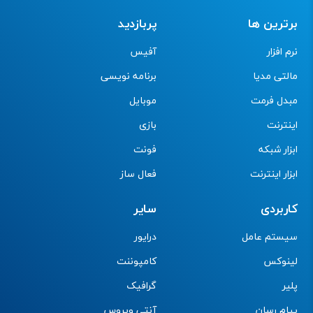
برترین ها
پربازدید
نرم افزار
آفیس
مالتی مدیا
برنامه نویسی
مبدل فرمت
موبایل
اینترنت
بازی
ابزار شبکه
فونت
ابزار اینترنت
فعال ساز
کاربردی
سایر
سیستم عامل
درایور
لینوکس
کامپوننت
پلیر
گرافیک
پیام رسان
آنتی ویروس