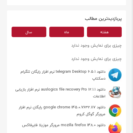
پربازدیدترین مطالب
هفته
ماه
سال
چیزی برای نمایش وجود ندارد
چیزی برای نمایش وجود ندارد
دانلود telegram Desktop 6.5.1 نرم افزار رایگان تلگرام
دسکتاپ
دانلود auslogics file recovery Pro 12.1.1 نرم افزار بازیابی
اطلاعات
دانلود google chrome 145.0.7632.117 رایگان نرم افزار
مرورگر گوگل کروم
دانلود mozilla firefox 148.0 مرورگر موزیلا فایرفاکس