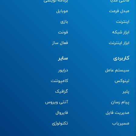
مالتی مدیا
برنامه نویسی
مبدل فرمت
موبایل
اینترنت
بازی
ابزار شبکه
فونت
ابزار اینترنت
فعال ساز
کاربردی
سایر
سیستم عامل
درایور
لینوکس
کامپوننت
پلیر
گرافیک
پیام رسان
آنتی ویروس
مدیریت فایل
فایروال
مسیریاب
تکنولوژی