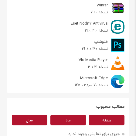
Winrar
نسخه 7.20
Eset Nod32 Antivirus
نسخه 19.0.14.0
فتوشاپ
نسخه 26.2.0.140
Vlc Media Player
نسخه 3.0.21
Microsoft Edge
نسخه 145.0.3800.70
مطالب محبوب
هفته
ماه
سال
چیزی برای نمایش وجود ندارد