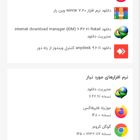
دانلود نرم افزار winrar 7.20 وین رار
دانلود internet download manager (IDM) 6.42.61 Retail
مدیریت دانلود
دانلود anydesk 9.6.11 کنترل ویندوز از راه دور
نرم افزارهای مورد نیاز
مدیریت دانلود
نسخه 6.42.61
موزیلا فایرفاکس
نسخه 148.0
گوگل کروم
نسخه 145.0.7632.117