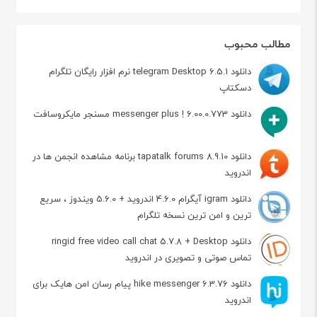
مطالب محبوب
دانلود telegram Desktop 6.5.1 نرم افزار رایگان تلگرام
دسکتاپ
دانلود messenger plus ! 6.00.0.773 مسنجر مایکروسافت
دانلود tapatalk forums 8.9.10 برنامه مشاهده انجمن ها در
اندروید
دانلود igram آیگرام 4.6.0 اندروید + 5.6.0 ویندوز ، سریع
ترین و امن ترین نسخه تلگرام
دانلود ringid free video call chat 5.7.8 + Desktop
تماس صوتی و تصویری در اندروید
دانلود hike messenger 6.3.76 پیام‌ رسان‌ امن هایک برای
اندروید