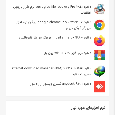
دانلود auslogics file recovery Pro 12.1.1 نرم افزار بازیابی
اطلاعات
دانلود google chrome 145.0.7632.117 رایگان نرم افزار
مرورگر گوگل کروم
دانلود mozilla firefox 148.0 مرورگر موزیلا فایرفاکس
دانلود نرم افزار winrar 7.20 وین رار
دانلود internet download manager (IDM) 6.42.61 Retail
مدیریت دانلود
دانلود anydesk 9.6.11 کنترل ویندوز از راه دور
نرم افزارهای مورد نیاز