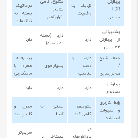
پردازش
متنوع، گاهی
نزدیک به
دراماتیک
HDR
نتایج
واقعیت
بسته به
طبیعی
اغراق‌آمیز
تنظیمات
پشتیبانی
دارد (بسته
از پردازش
دارد
دارد
به نسخه)
۳۲ بیتی
حذف شبح
دارد، با
پیشرفته
/
دقت
بسیار قوی
همراه با
هم‌ترازسازی
مناسب
ماسک‌زنی
پردازش
دارد
دارد
دارد
دسته‌ای
رابط کاربری
متوسط،
سنتی اما
مدرن و
و سهولت
گاهی کند
آشنا
کاربرپسند
استفاده
در
سریع‌تر
پردازش‌های
بهینه‌تر در