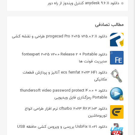
دانلود anydesk 9.6.11 کنترل ویندوز از راه دور
مطالب تصادفی
دانلود progecad Pro 2025 v25.0.2.11 طراحی و نقشه کشی
دانلود fontexpert 2025 v20.0 Release 2 + Portable
مدیریت فونت ها
دانلود ecs femfat 2023 HF1 آنالیز و پردازش قطعات
مکانیکی
دانلود thundersoft video password protect 4.0.0 +
Portable رمزگذاری فایل‌ ویدیویی
دانلود cfturbo 2023 R2.3.103 نرم افزار طراحی انواع
توربوماشین
دانلود UsbFix 11.021 بررسی و ویروس کشی حافظه USB