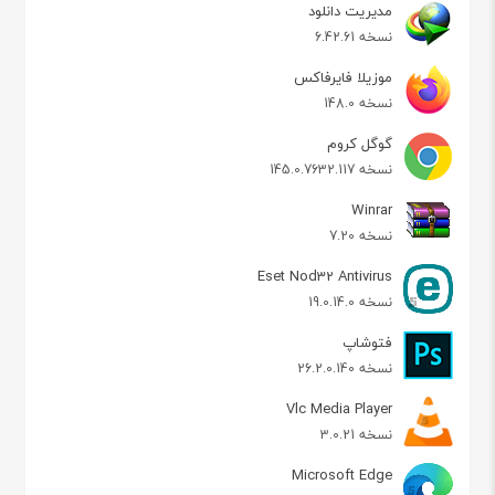
مدیریت دانلود
نسخه 6.42.61
موزیلا فایرفاکس
نسخه 148.0
گوگل کروم
نسخه 145.0.7632.117
Winrar
نسخه 7.20
Eset Nod32 Antivirus
نسخه 19.0.14.0
فتوشاپ
نسخه 26.2.0.140
Vlc Media Player
نسخه 3.0.21
Microsoft Edge