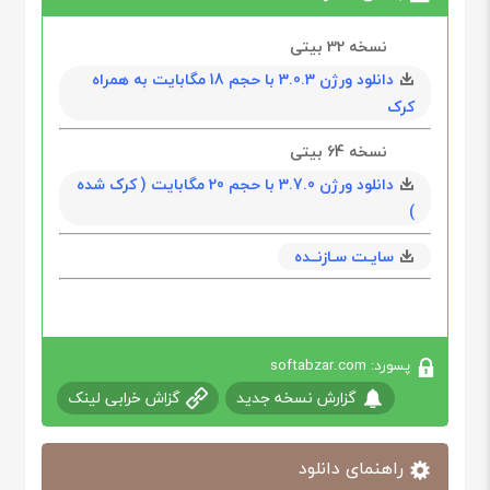
نسخه 32 بیتی
دانلود ورژن 3.0.3 با حجم 18 مگابايت به همراه
کرک
نسخه 64 بیتی
دانلود ورژن 3.7.0 با حجم 20 مگابايت ( کرک شده
)
سایـت سـازنــده
پسورد: softabzar.com
گزارش نسخه جدید
گزاش خرابی لینک
راهنمای دانلود