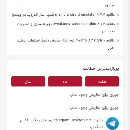
ویندوز
دانلود memu android emulator 9.3.3 شبیه ساز اندروید در ویندوز
دانلود tweaknow winsecret plus 8.0.2 بهینه سازی و مدیریت
سیستم
دانلود hwinfo 8.42.5930 نرم افزار نمایش دقیق اطلاعات سخت
افزار
پربازدیدترین مطالب
هفته
ماه
سال
چیزی برای نمایش وجود ندارد
چیزی برای نمایش وجود ندارد
دانلود telegram Desktop 6.5.1 نرم افزار رایگان تلگرام
دسکتاپ