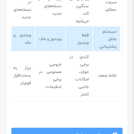
سرعت
در
سنگین
نسخه‌های
عملکرد
نسخه‌های
کند
جدید
جدید
می‌شود
سیستم
فقط
ویندوز و
عامل
ویندوز و مک
ویندوز
مک
پشتیبانی
کندی در
برخی
خروجی
نیاز به
موارد،
مصنوعی در
نقاط ضعف
سخت‌افزار
امکانات
برخی
قوی‌تر
جانبی
تنظیمات
کمتر