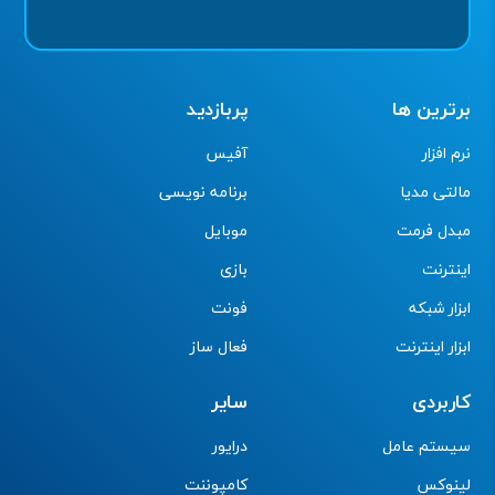
برترین ها
پربازدید
نرم افزار
آفیس
مالتی مدیا
برنامه نویسی
مبدل فرمت
موبایل
اینترنت
بازی
ابزار شبکه
فونت
ابزار اینترنت
فعال ساز
کاربردی
سایر
سیستم عامل
درایور
لینوکس
کامپوننت