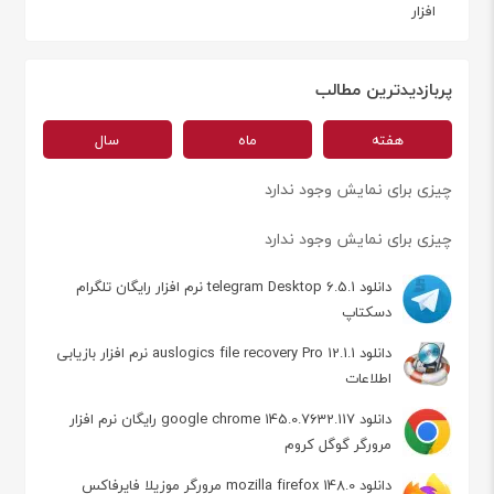
افزار
پربازدیدترین مطالب
هفته
ماه
سال
چیزی برای نمایش وجود ندارد
چیزی برای نمایش وجود ندارد
دانلود telegram Desktop 6.5.1 نرم افزار رایگان تلگرام
دسکتاپ
دانلود auslogics file recovery Pro 12.1.1 نرم افزار بازیابی
اطلاعات
دانلود google chrome 145.0.7632.117 رایگان نرم افزار
مرورگر گوگل کروم
دانلود mozilla firefox 148.0 مرورگر موزیلا فایرفاکس