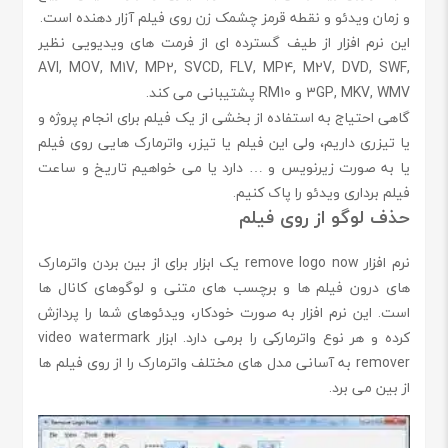
و زمان ویدئو و نقطه قرمز چشمک زن روی فیلم آزار دهنده است.
این نرم افزار از طیف گسترده ای از فرمت های ویدیویی نظیر
AVI, MOV, M1V, MP2, SVCD, FLV, MP4, M2V, DVD, SWF,
3GP, MKV, WMV و RM10 پشتیبانی می کند.
گاهی احتیاج به استفاده از بخشی از یک فیلم برای انجام پروژه و
یا تیزری داریم، ولی این فیلم یا تیزر، واترمارک هایی روی فیلم
یا به صورت زیرنویس و … دارد یا می خواهیم تاریخ و ساعت
فیلم برداری ویدئو را پاک کنیم.
حذف لوگو از روی فیلم
نرم افزار remove logo now یک ابزار برای از بین بردن واترمارک
های درون فیلم ها و برچسب های متنی و لوگوهای کانال ها
است. این نرم افزار به صورت خودکار، ویدئوهای شما را پردازش
کرده و هر نوع واترمارکی را برمی دارد. ابزار video watermark
remover به آسانی مدل های مختلف واترمارک را از روی فیلم ها
از بین می برد.