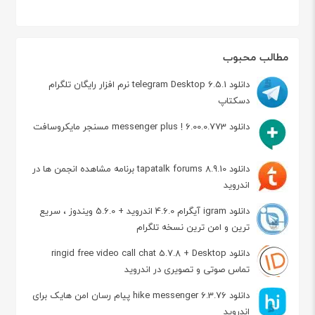
مطالب محبوب
دانلود telegram Desktop 6.5.1 نرم افزار رایگان تلگرام
دسکتاپ
دانلود messenger plus ! 6.00.0.773 مسنجر مایکروسافت
دانلود tapatalk forums 8.9.10 برنامه مشاهده انجمن ها در
اندروید
دانلود igram آیگرام 4.6.0 اندروید + 5.6.0 ویندوز ، سریع
ترین و امن ترین نسخه تلگرام
دانلود ringid free video call chat 5.7.8 + Desktop
تماس صوتی و تصویری در اندروید
دانلود hike messenger 6.3.76 پیام‌ رسان‌ امن هایک برای
اندروید