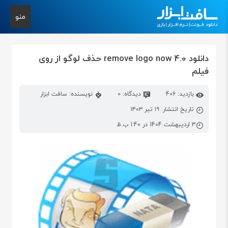
منو
دانلود remove logo now 4.0 حذف لوگو از روی
فیلم
بازدید: 406
دیدگاه: 0
نویسنده: سافت ابزار
تاریخ انتشار: ۱۹ تیر ۱۴۰۳
3 اردیبهشت 1404 در 1:40 ب.ظ