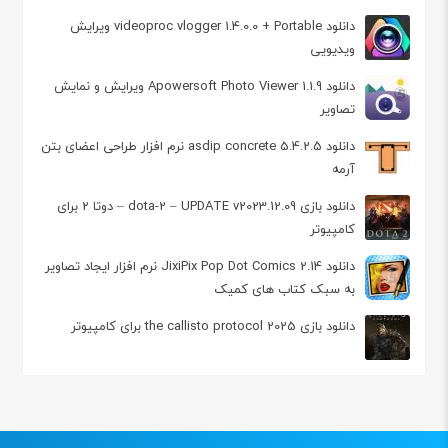
دانلود videoproc vlogger 1.4.0.0 + Portable ویرایش
ویدیویی
دانلود Apowersoft Photo Viewer 1.1.9 ویرایش و نمایش
تصاویر
دانلود asdip concrete 5.4.2.5 نرم افزار طراحی اعضای بتن
آرمه
دانلود بازی dota-2 – UPDATE v2023.12.09 – دوتا 2 برای
کامپیوتر
دانلود JixiPix Pop Dot Comics 2.14 نرم افزار ایجاد تصاویر
به سبک کتاب‏ های کمیک
دانلود بازی 2025 the callisto protocol برای کامپیوتر