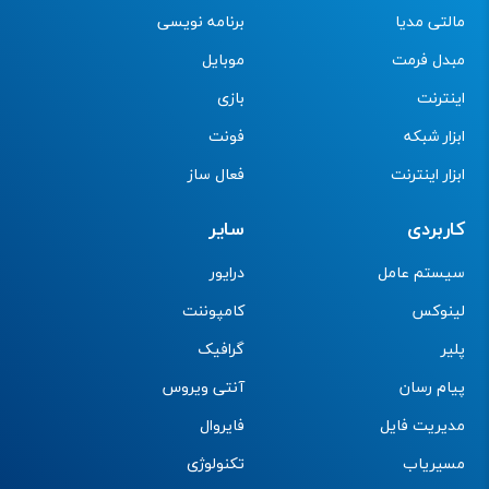
مالتی مدیا
برنامه نویسی
مبدل فرمت
موبایل
اینترنت
بازی
ابزار شبکه
فونت
ابزار اینترنت
فعال ساز
کاربردی
سایر
سیستم عامل
درایور
لینوکس
کامپوننت
پلیر
گرافیک
پیام رسان
آنتی ویروس
مدیریت فایل
فایروال
مسیریاب
تکنولوژی