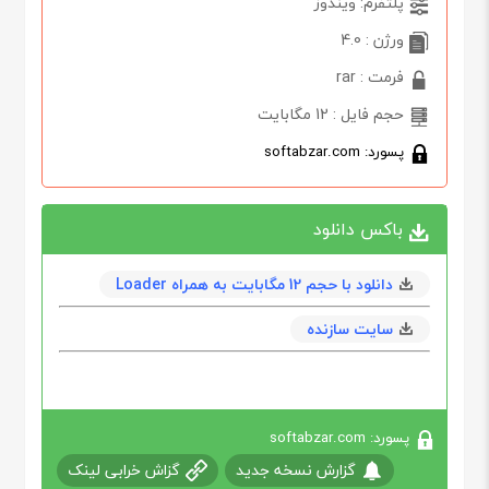
پلتفرم: ویندوز
ورژن : 4.0
فرمت : rar
حجم فایل : 12 مگابایت
پسورد: softabzar.com
باکس دانلود
دانلود با حجم 12 مگابايت به همراه Loader
سایت سازنده
پسورد: softabzar.com
گزارش نسخه جدید
گزاش خرابی لینک