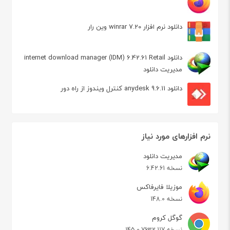
دانلود نرم افزار winrar 7.20 وین رار
دانلود internet download manager (IDM) 6.42.61 Retail
مدیریت دانلود
دانلود anydesk 9.6.11 کنترل ویندوز از راه دور
نرم افزارهای مورد نیاز
مدیریت دانلود
نسخه 6.42.61
موزیلا فایرفاکس
نسخه 148.0
گوگل کروم
نسخه 145.0.7632.117