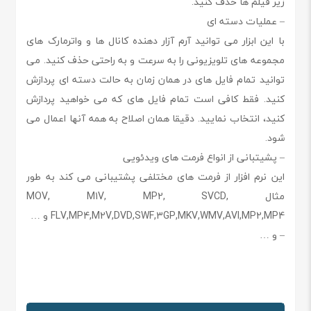
زیر فیلم ها حذف کنید.
– عملیات دسته ای
با این ابزار می توانید آرم آزار دهنده کانال ها و واترمارک های
مجموعه های تلویزیونی را به سرعت و به راحتی حذف کنید. می
توانید تمام فایل های در همان زمان به حالت دسته ای پردازش
کنید. فقط کافی است تمام فایل های که می خواهید پردازش
کنید، انتخاب نمایید. دقیقا همان اصلاح به همه آنها اعمال می
شود.
– پشیتبانی از انواع فرمت های ویدئویی
این نرم افزار از فرمت های مختلفی پشتیبانی می کند به طور
مثال MOV, M1V, MP2, SVCD,
FLV,MP4,M2V,DVD,SWF,3GP,MKV,WMV,AVI,MP2,MP4 و …
– و …