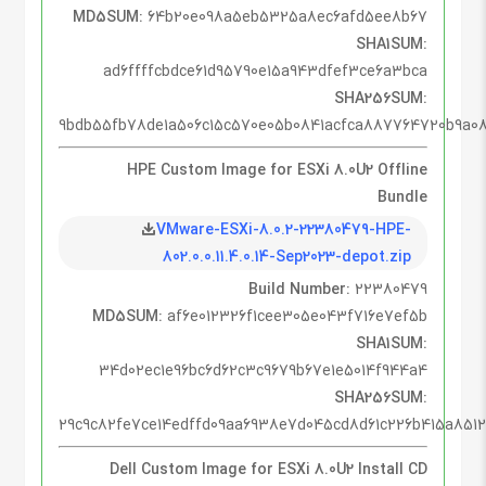
MD5SUM:
64b20e098a5eb5325a8ec6afd5ee8b67
SHA1SUM:
ad6ffffcbdce61d95790e15a943dfef3ce6a3bca
SHA256SUM:
9bdb55fb78de1a506c15c570e05b0841acfca887764720b9a08
HPE Custom Image for ESXi 8.0U2 Offline
Bundle
VMware-ESXi-8.0.2-22380479-HPE-
802.0.0.11.4.0.14-Sep2023-depot.zip
Build Number:
22380479
MD5SUM:
af6e012326f1cee305e043f716e7ef5b
SHA1SUM:
34d02ec1e96bc6d62c3c9679b67e1e5014f944a4
SHA256SUM:
29c9c82fe7ce14edffd09aa6938e7d045cd8d61c226b415a85
Dell Custom Image for ESXi 8.0U2 Install CD