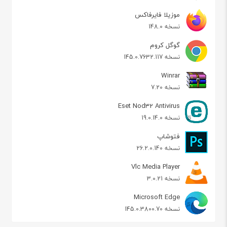
موزیلا فایرفاکس
نسخه 148.0
گوگل کروم
نسخه 145.0.7632.117
Winrar
نسخه 7.20
Eset Nod32 Antivirus
نسخه 19.0.14.0
فتوشاپ
نسخه 26.2.0.140
Vlc Media Player
نسخه 3.0.21
Microsoft Edge
نسخه 145.0.3800.70