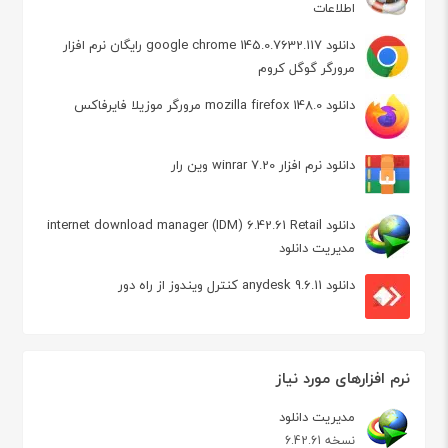
اطلاعات
دانلود google chrome 145.0.7632.117 رایگان نرم افزار
مرورگر گوگل کروم
دانلود mozilla firefox 148.0 مرورگر موزیلا فایرفاکس
دانلود نرم افزار winrar 7.20 وین رار
دانلود internet download manager (IDM) 6.42.61 Retail
مدیریت دانلود
دانلود anydesk 9.6.11 کنترل ویندوز از راه دور
نرم افزارهای مورد نیاز
مدیریت دانلود
نسخه 6.42.61