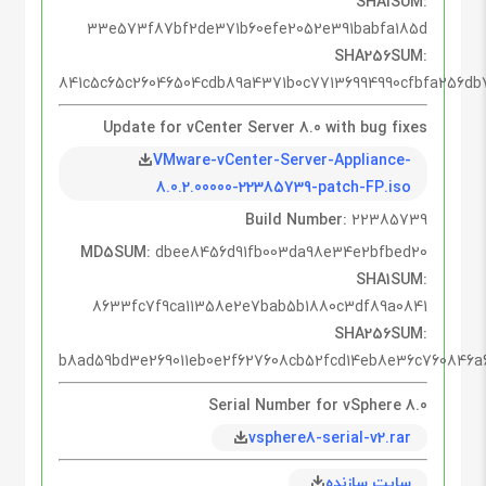
SHA1SUM:
33e573f87bf2de371b60efe2052e391babfa185d
SHA256SUM:
841c5c65c26046504cdb89a4371b0c77136994990cfbfa256db
Update for vCenter Server 8.0 with bug fixes
VMware-vCenter-Server-Appliance-
8.0.2.00000-22385739-patch-FP.iso
Build Number:
22385739
MD5SUM:
dbee8456d91fb003da98e34e2bfbed20
SHA1SUM:
8633fc7f9ca11358e2e7bab5b1880c3df89a0841
SHA256SUM:
b8ad59bd3e269011eb0e2f627608cb52fcd14eb8e36c760846a
Serial Number for vSphere 8.0
vsphere8-serial-v2.rar
سایت سازنده