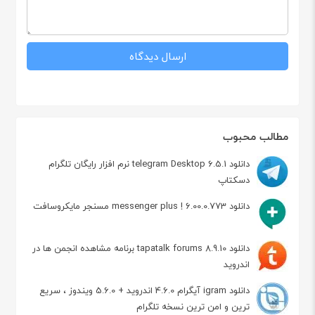
مطالب محبوب
دانلود telegram Desktop 6.5.1 نرم افزار رایگان تلگرام
دسکتاپ
دانلود messenger plus ! 6.00.0.773 مسنجر مایکروسافت
دانلود tapatalk forums 8.9.10 برنامه مشاهده انجمن ها در
اندروید
دانلود igram آیگرام 4.6.0 اندروید + 5.6.0 ویندوز ، سریع
ترین و امن ترین نسخه تلگرام