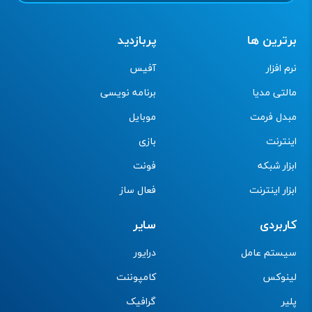
برترین ها
پربازدید
نرم افزار
آفیس
مالتی مدیا
برنامه نویسی
مبدل فرمت
موبایل
اینترنت
بازی
ابزار شبکه
فونت
ابزار اینترنت
فعال ساز
کاربردی
سایر
سیستم عامل
درایور
لینوکس
کامپوننت
پلیر
گرافیک