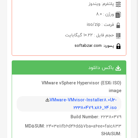
پلتفرم: ویندوز
ورژن : 8.0
فرمت : iso/zip
حجم فایل : 10.22 گیگابایت
پسورد: softabzar.com
باکس دانلود
VMware vSphere Hypervisor (ESXi ISO)
image
VMware-VMvisor-Installer8.0U2-
22380479.x86_64.iso
Build Number:
22380479
MD5SUM:
2403e11fb6d46dd57ba0a6ee0fa1c833
SHA1SUM: