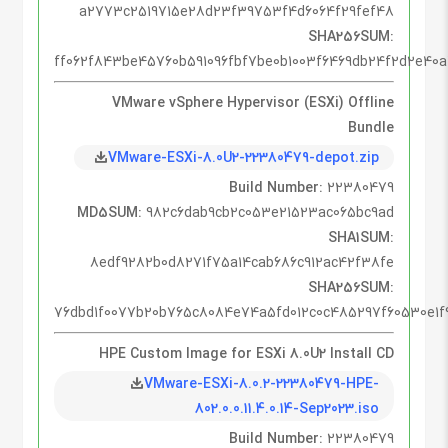
a2773c2519715e28d23f39753f4d6064f29fef48
SHA256SUM:
ff062f843be45760b591096fbf7be0b1003f6469db24f2d2e40
VMware vSphere Hypervisor (ESXi) Offline
Bundle
VMware-ESXi-8.0U2-22380479-depot.zip
Build Number:
22380479
MD5SUM:
982c6dab9cb2c053e21523ac065bc9ad
SHA1SUM:
8edf9282b0d8271f75a14cab686c912ac42f38fe
SHA256SUM:
76dbd1f0077b20b765c8084e74a5fd012c0c485297f60530e1f
HPE Custom Image for ESXi 8.0U2 Install CD
VMware-ESXi-8.0.2-22380479-HPE-
802.0.0.11.4.0.14-Sep2023.iso
Build Number:
22380479