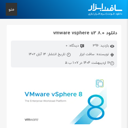
منو
دانلود vmware vsphere u2 8.0
بازدید: 396
دیدگاه: 0
نویسنده: سافت ابزار
تاریخ انتشار: ۱۴ آبان ۱۴۰۲
16 اردیبهشت 1404 در 1:07 ب.ظ