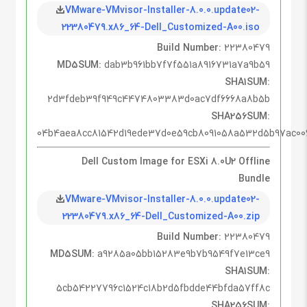
VMware-VMvisor-Installer-8.0.0.update02-
22380479.x86_64-Dell_Customized-A00.iso
Build Number:
22380479
MD5SUM:
dab3b961bb7f7f551a8916731a7a9b59
SHA1SUM:
2d3fdeb39f949c4474803383d0ac7df6668a8b5b
SHA256SUM:
04b4aea8cc81542d19ede37d0e59cb8091058a532d5b97ac00
Dell Custom Image for ESXi 8.0U2 Offline
Bundle
VMware-VMvisor-Installer-8.0.0.update02-
22380479.x86_64-Dell_Customized-A00.zip
Build Number:
22380479
MD5SUM:
a9285a05bb15283e9b7b9549f7e13ce9
SHA1SUM:
5cb54227796c1524c18b2d5fbdde44bfda57ff8c
SHA256SUM: