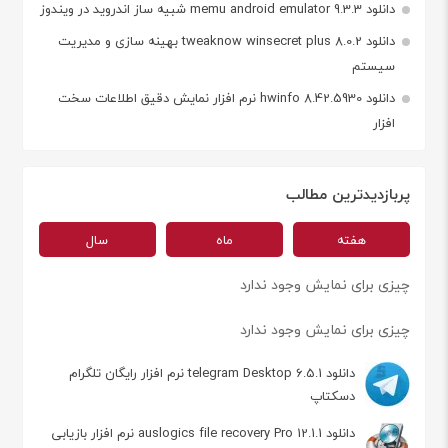
دانلود memu android emulator 9.3.3 شبیه ساز اندروید در ویندوز
دانلود tweaknow winsecret plus 8.0.2 بهینه سازی و مدیریت
سیستم
دانلود hwinfo 8.42.5930 نرم افزار نمایش دقیق اطلاعات سخت
افزار
پربازدیدترین مطالب
هفته
ماه
سال
چیزی برای نمایش وجود ندارد
چیزی برای نمایش وجود ندارد
دانلود telegram Desktop 6.5.1 نرم افزار رایگان تلگرام
دسکتاپ
دانلود auslogics file recovery Pro 12.1.1 نرم افزار بازیابی