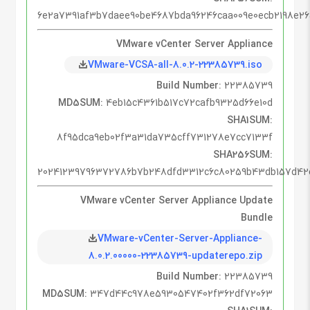
6e2a7391af3b7daee90be4687bda96246caa009e0ecb2198e2
VMware vCenter Server Appliance
VMware-VCSA-all-8.0.2-22385739.iso
Build Number:
22385739
MD5SUM:
4eb15c4361b517c72cafb9325d66e10d
SHA1SUM:
8f95dca9eb02f3a31da735cff731278e7cc7133f
SHA256SUM:
20241239796372786b7b248dfd3312c6c80259b43db157d4
VMware vCenter Server Appliance Update
Bundle
VMware-vCenter-Server-Appliance-
8.0.2.00000-22385739-updaterepo.zip
Build Number:
22385739
MD5SUM:
347d44c978e5930547402f362df72063