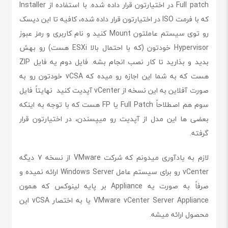
Full patch در اختیارتون قرار داده شده. با استفاده از Installer
که با فرمت ISO در اختیارتون قرار داده شده، کافیه تا این دیسک
رو توی سیستم عاملتون Mount کنید و نام کاربری و رمز عبوز
Hypervisor خودتون (که با احتمال بالا ESXi هست) رو بهش
بدید و بذارید تا کار نصب انجام بشه. فایل دوم یه فایل ZIP
هست که به شما این اجازه رو میده که vCSA خودتون رو به
صورت آفلاین به این نسخه از vCenter آپدیت کنید نهایتاً فایل
سوم هم اصطلاحاً Full Patch یا FP هست که با توجه به اینکه
بعضی ها این مدل از آپدیت رو میپسندن، در اختیارتون قرار
گرفته.
لازم به یادآوری میدونم که شرکت VMware از نسخه 7 دیگه
vCenter رو برای سیستم عامل Windows Server ارائه نمیده و
صرفاً به صورت یه Appliance بر پایه لینوکس که همون
VMware vCenter Server Appliance یا به اختصار vCSA این
محصول ارائه میشه.