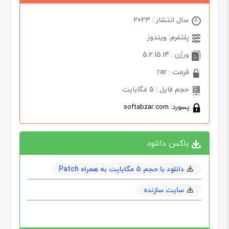
سال انتشار : 2023
پلتفرم: ویندوز
ورژن : 5.2.15.14
فرمت : rar
حجم فایل : 5 مگابایت
پسورد: softabzar.com
باکس دانلود
دانلود با حجم 5 مگابايت به همراه Patch
سایت سازنده