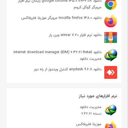
دانلود google chrome 145.0.7632.117 رایگان نرم افزار
مرورگر گوگل کروم
دانلود mozilla firefox 148.0 مرورگر موزیلا فایرفاکس
دانلود نرم افزار winrar 7.20 وین رار
دانلود internet download manager (IDM) 6.42.61 Retail
مدیریت دانلود
دانلود anydesk 9.6.11 کنترل ویندوز از راه دور
نرم افزارهای مورد نیاز
مدیریت دانلود
نسخه 6.42.61
موزیلا فایرفاکس