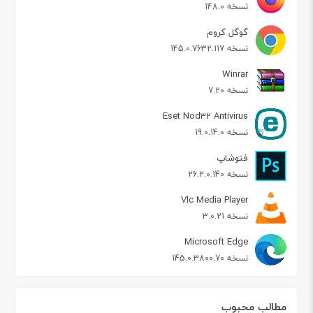
نسخه 148.0
گوگل کروم
نسخه 145.0.7632.117
Winrar
نسخه 7.20
Eset Nod32 Antivirus
نسخه 19.0.14.0
فتوشاپ
نسخه 26.2.0.140
Vlc Media Player
نسخه 3.0.21
Microsoft Edge
نسخه 145.0.3800.70
مطالب محبوب