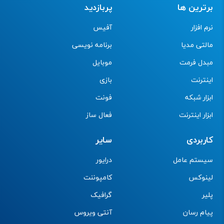
برترین ها
پربازدید
نرم افزار
آفیس
مالتی مدیا
برنامه نویسی
مبدل فرمت
موبایل
اینترنت
بازی
ابزار شبکه
فونت
ابزار اینترنت
فعال ساز
کاربردی
سایر
سیستم عامل
درایور
لینوکس
کامپوننت
پلیر
گرافیک
پیام رسان
آنتی ویروس