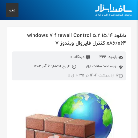
منو
دانلود windows 7 firewall Control 5.2.15.14
x86/x64 کنترل فایروال ویندوز 7
بازدید: 344
دیدگاه: 0
نویسنده: سافت ابزار
تاریخ انتشار: ۶ آذر ۱۴۰۲
16 اردیبهشت 1404 در 10:35 ق.ظ