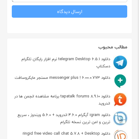
مطالب محبوب
دانلود telegram Desktop 6.5.1 نرم افزار رایگان تلگرام
دسکتاپ
دانلود messenger plus ! 6.00.0.773 مسنجر مایکروسافت
دانلود tapatalk forums 8.9.10 برنامه مشاهده انجمن ها در
اندروید
دانلود igram آیگرام 4.6.0 اندروید + 5.6.0 ویندوز ، سریع
ترین و امن ترین نسخه تلگرام
دانلود ringid free video call chat 5.7.8 + Desktop