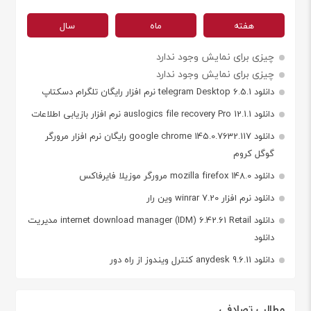
هفته
ماه
سال
چیزی برای نمایش وجود ندارد
چیزی برای نمایش وجود ندارد
دانلود telegram Desktop 6.5.1 نرم افزار رایگان تلگرام دسکتاپ
دانلود auslogics file recovery Pro 12.1.1 نرم افزار بازیابی اطلاعات
دانلود google chrome 145.0.7632.117 رایگان نرم افزار مرورگر
گوگل کروم
دانلود mozilla firefox 148.0 مرورگر موزیلا فایرفاکس
دانلود نرم افزار winrar 7.20 وین رار
دانلود internet download manager (IDM) 6.42.61 Retail مدیریت
دانلود
دانلود anydesk 9.6.11 کنترل ویندوز از راه دور
مطالب تصادفی