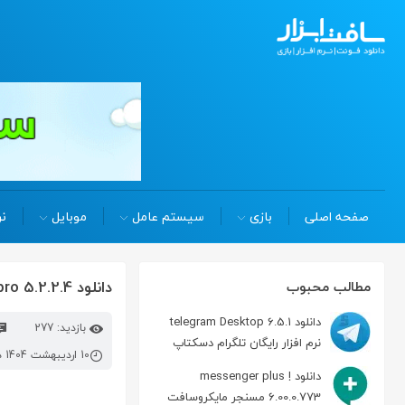
صفحه اصلی
بازی
سیستم عامل
موبایل
نر
دانلود 1click dvd copy pro 5.2.2.4 کپی سریع و آسان DVD
مطالب محبوب
دانلود telegram Desktop 6.5.1
بازدید: 277
نرم افزار رایگان تلگرام دسکتاپ
10 اردیبهشت 1404 در 9:11 ق.ظ
دانلود messenger plus !
6.00.0.773 مسنجر مایکروسافت