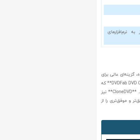
 به نرم‌افزارهای
‌گیری از فناوری CPRx و رابط کاربری ساده، گزینه‌ای عالی برای
کاربرانی است که به دنبال نرم‌افزاری سریع و کارآمد برای کپی فیلم‌های DVD هستند. برخلاف **DVDFab DVD Copy** که
ابزارهای پیشرفته‌تری ارائه می‌دهد، اما استفاده از آن برای کاربران مبتدی ممکن است پیچیده باشد. **CloneDVD** نیز
ری CPRx، امکان کپی‌برداری دقیق‌تر و موفق‌تری را از