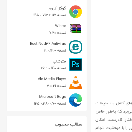
گوگل کروم
نسخه 145.0.7632.117
Winrar
نسخه 7.20
Eset Nod32 Antivirus
نسخه 19.0.14.0
فتوشاپ
نسخه 26.2.0.140
Vlc Media Player
نسخه 3.0.21
Microsoft Edge
ی کپی کردن فیلم‌های DVD است که با ویژگی‌های کامل و تنظیمات
نسخه 145.0.3800.70
کاربران فراهم می‌کند. این نرم‌افزار از فناوری **CPRx** بهره می‌برد که به‌طور خاص
تار نادرست، امکان
مطالب محبوب
1cl اجازه می‌دهد تا عملیات کپی را با موفقیت انجام