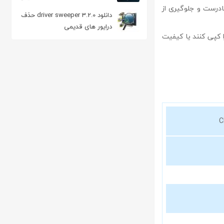
 کردن DVDهای تجاری با ساختار نادرست و جلوگیری از
دو بعدی
دانلود driver sweeper 3.2.0 حذف
درایور های قدیمی
ه‌سازی و انتخاب بخش‌های DVD**: برای کسانی که نیاز دارند بخش‌های خاصی از DVD را کپی کنند یا کیفیت
C