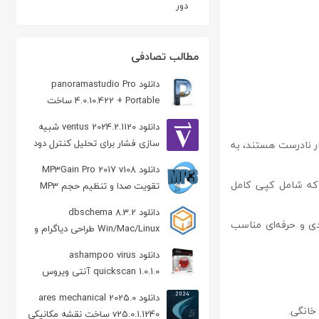
دور
مطالب تصادفی
دانلود panoramastudio Pro
4.0.10.422 + Portable ساخت
تصاویر پانوراما
دانلود ventus 2024.2.1120 شبیه
سازی فشار برای تحلیل کنترل دود
اختار نادرست هستند، به
دانلود MP3Gain Pro 2017 v108
د که شامل کپی کامل
تقویت صدا و تنظیم حجم MP3
دانلود dbschema 8.3.2
 کاربران مبتدی و حرفه‌ای مناسب
Win/Mac/Linux طراحی دیاگرام و
ساخت کوئری
دانلود ashampoo virus
quickscan 1.0.1.0 آنتی ویروس
رایگان
دانلود ares mechanical 2025.0
v25.0.1.1240 ساخت نقشه‌ مکانیکی