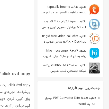
دانلود tapatalk forums 8.9.10
برنامه مشاهده انجمن ها در اندروید
دانلود igram آیگرام 4.6.0 اندروید
+ 5.6.0 ویندوز ، سریع ترین و امن
ترین نسخه تلگرام
دانلود ringid free video call chat
5.7.8 + Desktop تماس صوتی و
تصویری در اندروید
دانلود hike messenger 6.3.76
پیام‌ رسان‌ امن هایک برای اندروید
دانلود clubhouse 23.02.02 برنامه
شبکه اجتماعی کلاب هاوس
1click dvd copy
اندروید
جدیدترین نرم افزارها
دانلود PDF Converter Elite 5.0.5 تبدیل
برای کپی کردن دی‌و
PDF به Word