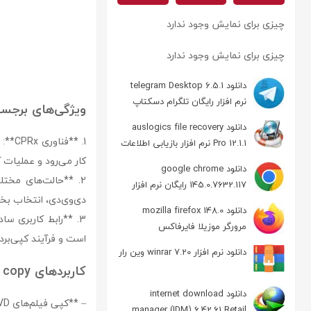
چیزی برای نمایش وجود ندارد
چیزی برای نمایش وجود ندارد
دانلود telegram Desktop 6.5.1
نرم افزار رایگان تلگرام دسکتاپ
ویژگی‌های برجسته k dvd copy
دانلود auslogics file recovery
1. *
Pro 12.1.1 نرم افزار بازیابی اطلاعات
کار می‌رود و عملیات 
دانلود google chrome
2. **حالت‌های مخت
145.0.7632.117 رایگان نرم افزار
دی‌وی‌دی، انتخاب بخ
مرورگر گوگل کروم
دانلود mozilla firefox 148.0
مرورگر موزیلا فایرفاکس
است و فرآیند کپی‌بردا
دانلود نرم افزار winrar 7.20 وین رار
کاربردهای 1click dvd copy
دانلود internet download
– **کپی فیلم‌های DVD شخصی و خانگی**: برای ذخیره نسخه پشتیبان از فیلم‌ها و ویدئوهای DVD خانگی.
manager (IDM) 6.42.61 Retail