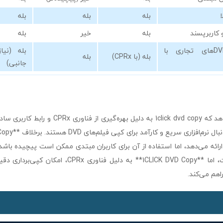
بله
بله
بله
 کاربرپسند
بله
خیر
بله
پشتیبانی از DVDهای تجاری با
بله (نیاز
بله (با CPRx)
بله
جانبی)
این جدول نشان می‌دهد که 1click dvd copy به دلیل بهره
گزینه‌ای مناسب است، اما **1CLICK DVD Copy** به دلیل فناو
اهم می‌کند.