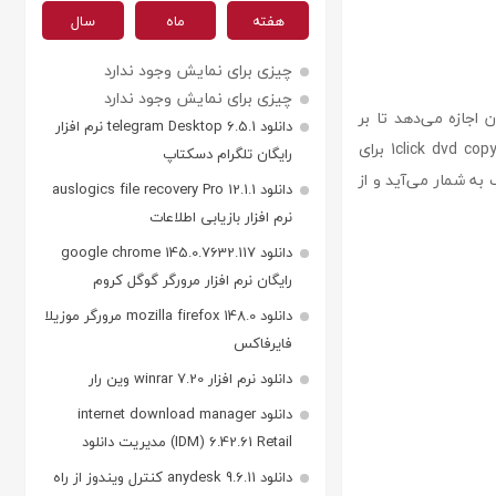
هفته
ماه
سال
چیزی برای نمایش وجود ندارد
چیزی برای نمایش وجود ندارد
 اجازه می‌دهد تا بر
دانلود telegram Desktop 6.5.1 نرم افزار
اساس نیاز خود، کیفیت کپی را تعیین کنند و بخش‌های مورد نظر را برای کپی انتخاب نمایند. 1click dvd copy برای
رایگان تلگرام دسکتاپ
به شمار می‌آید و از
دانلود auslogics file recovery Pro 12.1.1
نرم افزار بازیابی اطلاعات
دانلود google chrome 145.0.7632.117
رایگان نرم افزار مرورگر گوگل کروم
دانلود mozilla firefox 148.0 مرورگر موزیلا
فایرفاکس
دانلود نرم افزار winrar 7.20 وین رار
دانلود internet download manager
(IDM) 6.42.61 Retail مدیریت دانلود
دانلود anydesk 9.6.11 کنترل ویندوز از راه