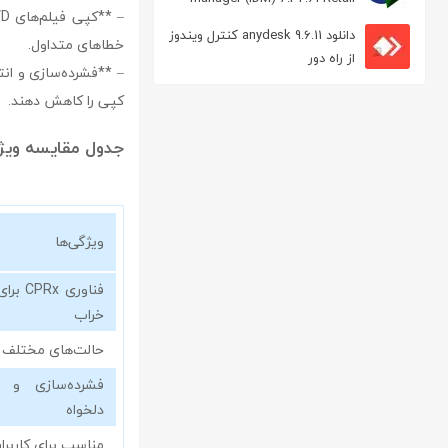
مدیریت دانلود
دانلود anydesk 9.6.11 کنترل ویندوز
خطاهای متداول.
از راه دور
کپی را کاهش دهند.
جدول مقایسه ویژگی‌های 1click dvd copy با
ویژگی‌ها
فناوری
خراب
حالت‌های مختلف 
فشرده‌سازی و 
دلخواه
مناسب برای کاربرا