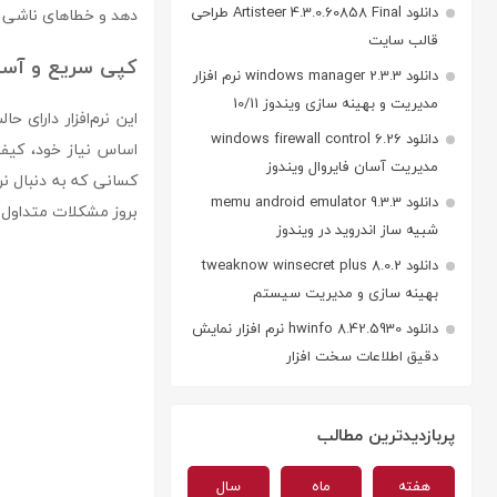
دانلود Artisteer 4.3.0.60858 Final طراحی
دهد و خطاهای ناشی از
قالب سایت
کپی سریع و آسان 
دانلود windows manager 2.3.3 نرم افزار
مدیریت و بهینه سازی ویندوز 10/11
این نرم‌افزار دارای 
دانلود windows firewall control 6.26
مدیریت آسان فایروال ویندوز
کسانی که به دنبال نر
دانلود memu android emulator 9.3.3
بروز مشکلات متداول د
شبیه ساز اندروید در ویندوز
دانلود tweaknow winsecret plus 8.0.2
بهینه سازی و مدیریت سیستم
دانلود hwinfo 8.42.5930 نرم افزار نمایش
دقیق اطلاعات سخت افزار
پربازدیدترین مطالب
هفته
ماه
سال