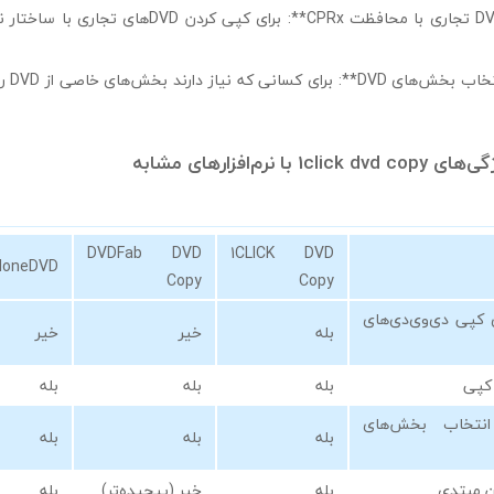
– **کپی فیلم‌های DVD تجاری با محافظت CPRx**: برای کپی
– **فشرد
 نرم‌افزارهای مشابه
DVDFab DVD
1CLICK DVD
loneDVD
Copy
Copy
 CPRx برای کپی دی‌وی‌دی‌های
بله
خیر
خیر
کپی
بله
بله
بله
انتخاب بخش‌های
بله
بله
بله
ن مبتدی
بله
خیر (پیچیده‌تر)
بله