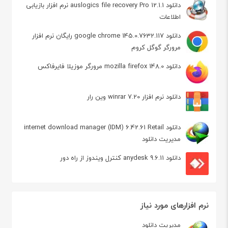
دانلود auslogics file recovery Pro 12.1.1 نرم افزار بازیابی
اطلاعات
دانلود google chrome 145.0.7632.117 رایگان نرم افزار
مرورگر گوگل کروم
دانلود mozilla firefox 148.0 مرورگر موزیلا فایرفاکس
دانلود نرم افزار winrar 7.20 وین رار
دانلود internet download manager (IDM) 6.42.61 Retail
مدیریت دانلود
دانلود anydesk 9.6.11 کنترل ویندوز از راه دور
نرم افزارهای مورد نیاز
مدیریت دانلود