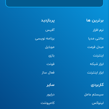
برترین ها
پربازدید
نرم افزار
آفیس
مالتی مدیا
برنامه نویسی
مبدل فرمت
موبایل
اینترنت
بازی
ابزار شبکه
فونت
ابزار اینترنت
فعال ساز
کاربردی
سایر
سیستم عامل
درایور
لینوکس
کامپوننت