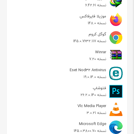
نسخه 6.42.61
موزیلا فایرفاکس
نسخه 148.0
گوگل کروم
نسخه 145.0.7632.117
Winrar
نسخه 7.20
Eset Nod32 Antivirus
نسخه 19.0.14.0
فتوشاپ
نسخه 26.2.0.140
Vlc Media Player
نسخه 3.0.21
Microsoft Edge
نسخه 145.0.3800.70