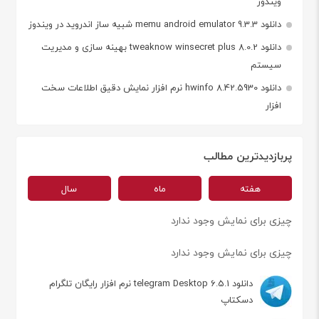
ویندوز
دانلود memu android emulator 9.3.3 شبیه ساز اندروید در ویندوز
دانلود tweaknow winsecret plus 8.0.2 بهینه سازی و مدیریت
سیستم
دانلود hwinfo 8.42.5930 نرم افزار نمایش دقیق اطلاعات سخت
افزار
پربازدیدترین مطالب
هفته
ماه
سال
چیزی برای نمایش وجود ندارد
چیزی برای نمایش وجود ندارد
دانلود telegram Desktop 6.5.1 نرم افزار رایگان تلگرام
دسکتاپ