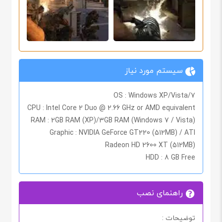
سیستم مورد نیاز
OS :
Windows XP/Vista/7
CPU :
Intel Core 2 Duo @ 2.66 GHz or AMD equivalent
RAM :
2GB RAM (XP)/3GB RAM (Windows 7 / Vista)
Graphic :
NVIDIA GeForce GT220 (512MB) / ATI
Radeon HD 2600 XT (512MB)
HDD :
8 GB Free
راهنمای نصب
توضیحات :