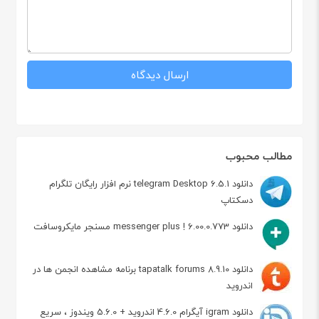
مطالب محبوب
دانلود telegram Desktop 6.5.1 نرم افزار رایگان تلگرام
دسکتاپ
دانلود messenger plus ! 6.00.0.773 مسنجر مایکروسافت
دانلود tapatalk forums 8.9.10 برنامه مشاهده انجمن ها در
اندروید
دانلود igram آیگرام 4.6.0 اندروید + 5.6.0 ویندوز ، سریع