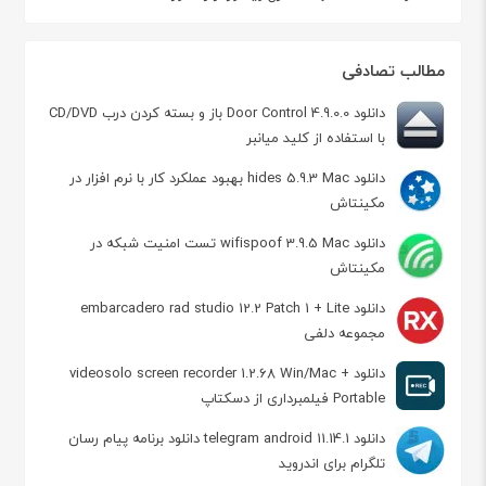
مطالب تصادفی
دانلود Door Control 4.9.0.0 باز و بسته ‏کردن درب CD/DVD
با استفاده از کلید میان‏بر
دانلود hides 5.9.3 Mac بهبود عملکرد کار با نرم افزار در
مکینتاش
دانلود wifispoof 3.9.5 Mac تست امنیت شبکه در
مکینتاش
دانلود embarcadero rad studio 12.2 Patch 1 + Lite
مجموعه دلفی
دانلود videosolo screen recorder 1.2.68 Win/Mac +
Portable فیلمبرداری از دسکتاپ
دانلود telegram android 11.14.1 دانلود برنامه پیام رسان
تلگرام برای اندروید