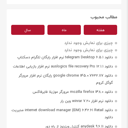
مطالب محبوب
هفته
ماه
سال
چیزی برای نمایش وجود ندارد
چیزی برای نمایش وجود ندارد
دانلود telegram Desktop 6.5.1 نرم افزار رایگان تلگرام دسکتاپ
دانلود auslogics file recovery Pro 12.1.1 نرم افزار بازیابی اطلاعات
دانلود google chrome 145.0.7632.117 رایگان نرم افزار مرورگر
گوگل کروم
دانلود mozilla firefox 148.0 مرورگر موزیلا فایرفاکس
دانلود نرم افزار winrar 7.20 وین رار
دانلود internet download manager (IDM) 6.42.61 Retail مدیریت
دانلود
دانلود anydesk 9.6.11 کنترل ویندوز از راه دور