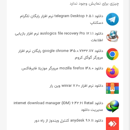
چیزی برای نمایش وجود ندارد
دانلود telegram Desktop 6.5.1 نرم افزار رایگان تلگرام
دسکتاپ
دانلود auslogics file recovery Pro 12.1.1 نرم افزار بازیابی
اطلاعات
دانلود google chrome 145.0.7632.117 رایگان نرم افزار
مرورگر گوگل کروم
دانلود mozilla firefox 148.0 مرورگر موزیلا فایرفاکس
دانلود نرم افزار winrar 7.20 وین رار
دانلود internet download manager (IDM) 6.42.61 Retail
مدیریت دانلود
دانلود anydesk 9.6.11 کنترل ویندوز از راه دور