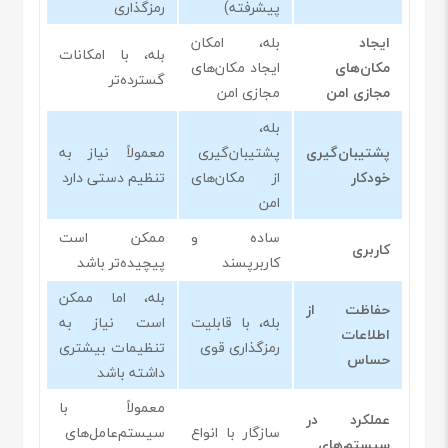
پیشرفته)
رمزگذاری
ایجاد
بله، امکان
بله، با امکانات
مکان‌های
ایجاد مکان‌های
گسترده‌تر
مجازی امن
مجازی امن
بله،
پشتیبان‌گیری
پشتیبان‌گیری
معمولاً نیاز به
خودکار
از مکان‌های
تنظیم دستی دارد
امن
ساده و
ممکن است
کاربری
کاربرپسند
پیچیده‌تر باشد
بله، اما ممکن
حفاظت از
بله، با قابلیت
است نیاز به
اطلاعات
رمزگذاری قوی
تنظیمات بیشتری
حساس
داشته باشد
معمولاً با
عملکرد در
سازگار با انواع
سیستم‌عامل‌های
سیستم‌های