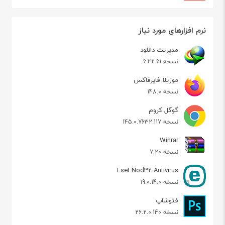
نرم افزارهای مورد نیاز
مدیریت دانلود
نسخه 6.42.61
موزیلا فایرفاکس
نسخه 148.0
گوگل کروم
نسخه 145.0.7632.117
Winrar
نسخه 7.20
Eset Nod32 Antivirus
نسخه 19.0.14.0
فتوشاپ
نسخه 26.2.0.140