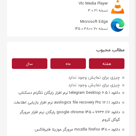
Vlc Media Player
نسخه 3.0.21
Microsoft Edge
نسخه 145.0.3800.70
مطالب محبوب
هفته
ماه
سال
چیزی برای نمایش وجود ندارد
چیزی برای نمایش وجود ندارد
دانلود telegram Desktop 6.5.1 نرم افزار رایگان تلگرام دسکتاپ
دانلود auslogics file recovery Pro 12.1.1 نرم افزار بازیابی اطلاعات
دانلود google chrome 145.0.7632.117 رایگان نرم افزار مرورگر
گوگل کروم
دانلود mozilla firefox 148.0 مرورگر موزیلا فایرفاکس