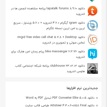
دانلود tapatalk forums 8.9.10 برنامه مشاهده انجمن ها در
اندروید
دانلود igram آیگرام 4.6.0 اندروید + 5.6.0 ویندوز ، سریع
ترین و امن ترین نسخه تلگرام
دانلود ringid free video call chat 5.7.8 + Desktop
تماس صوتی و تصویری در اندروید
دانلود hike messenger 6.3.76 پیام‌ رسان‌ امن هایک برای
اندروید
دانلود clubhouse 23.02.02 برنامه شبکه اجتماعی کلاب
هاوس اندروید
جدیدترین نرم افزارها
دانلود PDF Converter Elite 5.0.5 تبدیل PDF به Word
دانلود Artisteer 4.3.0.60858 Final طراحی قالب سایت