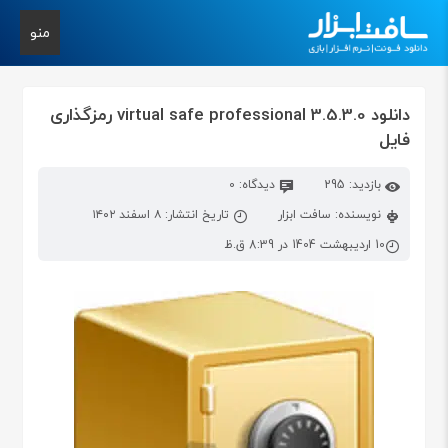
منو
دانلود virtual safe professional 3.5.3.0 رمزگذاری
فایل
بازدید: 295
دیدگاه: 0
نویسنده: سافت ابزار
تاریخ انتشار: ۸ اسفند ۱۴۰۲
10 اردیبهشت 1404 در 8:39 ق.ظ