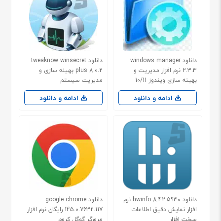
دانلود windows manager
دانلود tweaknow winsecret
2.3.3 نرم افزار مدیریت و
plus 8.0.2 بهینه سازی و
بهینه سازی ویندوز 10/11
مدیریت سیستم
ادامه و دانلود
ادامه و دانلود
دانلود hwinfo 8.42.5930 نرم
دانلود google chrome
افزار نمایش دقیق اطلاعات
145.0.7632.117 رایگان نرم افزار
سخت افزار
مرورگر گوگل کروم