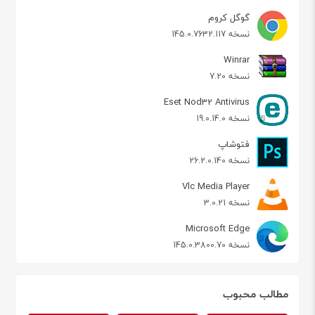
گوگل کروم
نسخه 145.0.7632.117
Winrar
نسخه 7.20
Eset Nod32 Antivirus
نسخه 19.0.14.0
فتوشاپ
نسخه 26.2.0.140
Vlc Media Player
نسخه 3.0.21
Microsoft Edge
نسخه 145.0.3800.70
مطالب محبوب