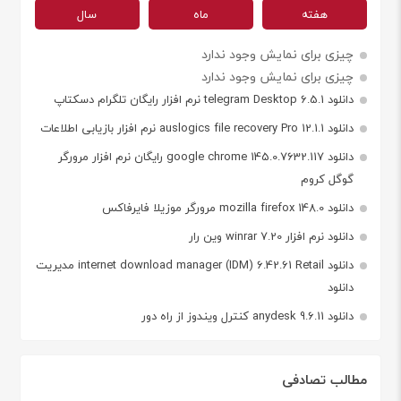
هفته
ماه
سال
چیزی برای نمایش وجود ندارد
چیزی برای نمایش وجود ندارد
دانلود telegram Desktop 6.5.1 نرم افزار رایگان تلگرام دسکتاپ
دانلود auslogics file recovery Pro 12.1.1 نرم افزار بازیابی اطلاعات
دانلود google chrome 145.0.7632.117 رایگان نرم افزار مرورگر
گوگل کروم
دانلود mozilla firefox 148.0 مرورگر موزیلا فایرفاکس
دانلود نرم افزار winrar 7.20 وین رار
دانلود internet download manager (IDM) 6.42.61 Retail مدیریت
دانلود
دانلود anydesk 9.6.11 کنترل ویندوز از راه دور
مطالب تصادفی