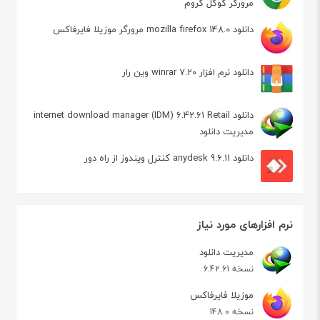
مرورگر گوگل کروم
دانلود mozilla firefox 148.0 مرورگر موزیلا فایرفاکس
دانلود نرم افزار winrar 7.20 وین رار
دانلود internet download manager (IDM) 6.42.61 Retail
مدیریت دانلود
دانلود anydesk 9.6.11 کنترل ویندوز از راه دور
نرم افزارهای مورد نیاز
مدیریت دانلود
نسخه 6.42.61
موزیلا فایرفاکس
نسخه 148.0