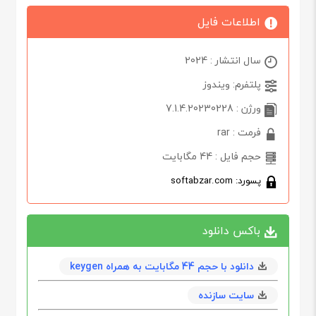
اطلاعات فایل
سال انتشار : 2024
پلتفرم: ویندوز
ورژن : 7.1.4.20230228
فرمت : rar
حجم فایل : 44 مگابایت
پسورد: softabzar.com
باکس دانلود
دانلود با حجم 44 مگابایت به همراه keygen
سایت سازنده