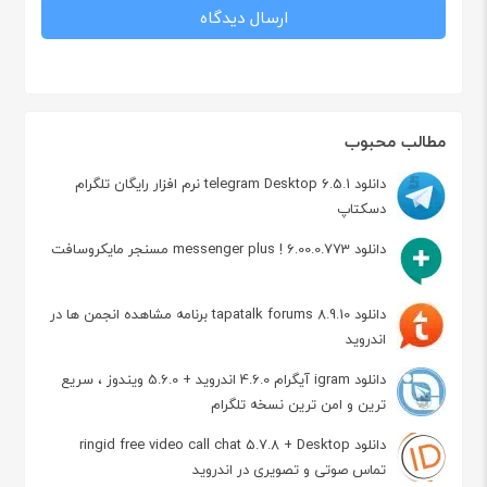
مطالب محبوب
دانلود telegram Desktop 6.5.1 نرم افزار رایگان تلگرام
دسکتاپ
دانلود messenger plus ! 6.00.0.773 مسنجر مایکروسافت
دانلود tapatalk forums 8.9.10 برنامه مشاهده انجمن ها در
اندروید
دانلود igram آیگرام 4.6.0 اندروید + 5.6.0 ویندوز ، سریع
ترین و امن ترین نسخه تلگرام
دانلود ringid free video call chat 5.7.8 + Desktop
تماس صوتی و تصویری در اندروید