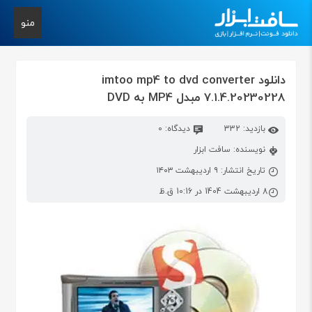
منو
دانلود imtoo mp4 to dvd converter
7.1.4.20230228 مبدل MP4 به DVD
بازدید: 332
دیدگاه: 0
نویسنده: سافت ابزار
تاریخ انتشار: ۹ اردیبهشت ۱۴۰۳
8 اردیبهشت 1404 در 10:16 ق.ظ