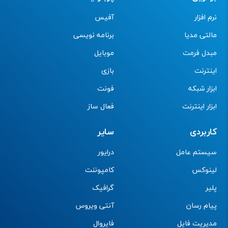
نرم افزار
آفیس
مالتی مدیا
برنامه نویسی
مبدل فرمت
موبایل
اینترنت
بازی
ابزار شبکه
فونت
ابزار اینترنت
فعال ساز
کاربردی
سایر
سیستم عامل
درایور
لینوکس
کامپوننت
پلیر
گرافیک
پیام رسان
آنتی ویروس
مدیریت فایل
فایروال