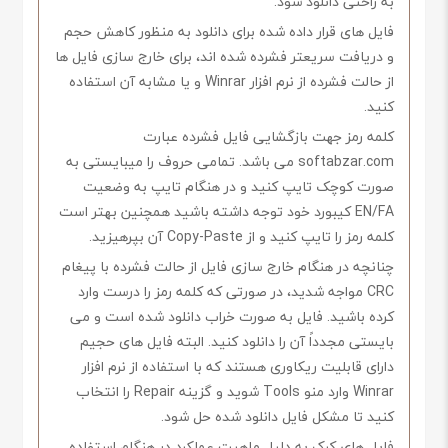
به راحتی دانلود شود.
فایل های قرار داده شده برای دانلود به منظور کاهش حجم
و دریافت سریعتر فشرده شده اند، برای خارج سازی فایل ها
از حالت فشرده از نرم افزار Winrar و یا مشابه آن استفاده
کنید.
کلمه رمز جهت بازگشایی فایل فشرده عبارت
softabzar.com می باشد. تمامی حروف را میبایستی به
صورت کوچک تایپ کنید و در هنگام تایپ به وضعیت
EN/FA کیبورد خود توجه داشته باشید همچنین بهتر است
کلمه رمز را تایپ کنید و از Copy-Paste آن بپرهیزید.
چنانچه در هنگام خارج سازی فایل از حالت فشرده با پیغام
CRC مواجه شدید، در صورتی که کلمه رمز را درست وارد
کرده باشید. فایل به صورت خراب دانلود شده است و می
بایستی مجدداً آن را دانلود کنید. البته فایل های حجیم
دارای قابلیت ریکاوری هستند که با استفاده از نرم افزار
Winrar وارد منو Tools شوید و گزینه Repair را انتخاب
کنید تا مشکل فایل دانلود شده حل شود.
فایل های کرک به دلیل ماهیت عملکرد در هنگام استفاده