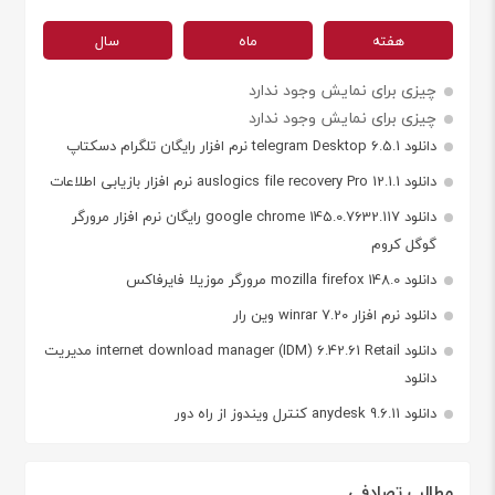
هفته
ماه
سال
چیزی برای نمایش وجود ندارد
چیزی برای نمایش وجود ندارد
دانلود telegram Desktop 6.5.1 نرم افزار رایگان تلگرام دسکتاپ
دانلود auslogics file recovery Pro 12.1.1 نرم افزار بازیابی اطلاعات
دانلود google chrome 145.0.7632.117 رایگان نرم افزار مرورگر
گوگل کروم
دانلود mozilla firefox 148.0 مرورگر موزیلا فایرفاکس
دانلود نرم افزار winrar 7.20 وین رار
دانلود internet download manager (IDM) 6.42.61 Retail مدیریت
دانلود
دانلود anydesk 9.6.11 کنترل ویندوز از راه دور
مطالب تصادفی