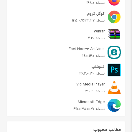
نسخه 148.0
گوگل کروم
نسخه 145.0.7632.117
Winrar
نسخه 7.20
Eset Nod32 Antivirus
نسخه 19.0.14.0
فتوشاپ
نسخه 26.2.0.140
Vlc Media Player
نسخه 3.0.21
Microsoft Edge
نسخه 145.0.3800.70
مطالب محبوب