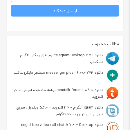
مطالب محبوب
دانلود telegram Desktop 6.5.1 نرم افزار رایگان تلگرام
دسکتاپ
دانلود messenger plus ! 6.00.0.773 مسنجر مایکروسافت
دانلود tapatalk forums 8.9.10 برنامه مشاهده انجمن ها در
اندروید
دانلود igram آیگرام 4.6.0 اندروید + 5.6.0 ویندوز ، سریع
ترین و امن ترین نسخه تلگرام
دانلود ringid free video call chat 5.7.8 + Desktop