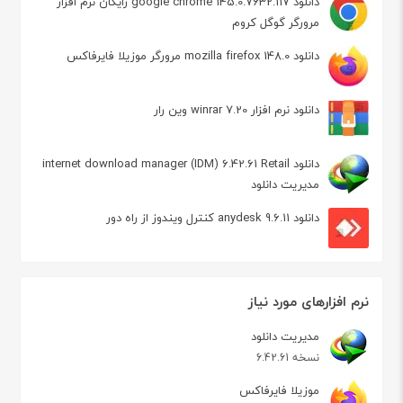
دانلود google chrome 145.0.7632.117 رایگان نرم افزار
مرورگر گوگل کروم
دانلود mozilla firefox 148.0 مرورگر موزیلا فایرفاکس
دانلود نرم افزار winrar 7.20 وین رار
دانلود internet download manager (IDM) 6.42.61 Retail
مدیریت دانلود
دانلود anydesk 9.6.11 کنترل ویندوز از راه دور
نرم افزارهای مورد نیاز
مدیریت دانلود
نسخه 6.42.61
موزیلا فایرفاکس