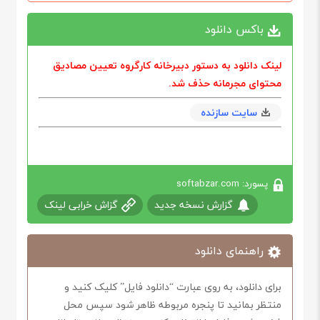
باکس دانلود
لینک دانلود به دستور دبيرخانه كارگروه تعيين مصاديق
محتوای مجرمانه حذف شد.
سایت سازنده
پسورد: softabzar.com
گزارش نسخه جدید
گزاش خرابی لینک
راهنمای دانلود
برای دانلود، به روی عبارت “دانلود فایل” کلیک کنید و
منتظر بمانید تا پنجره مربوطه ظاهر شود سپس محل