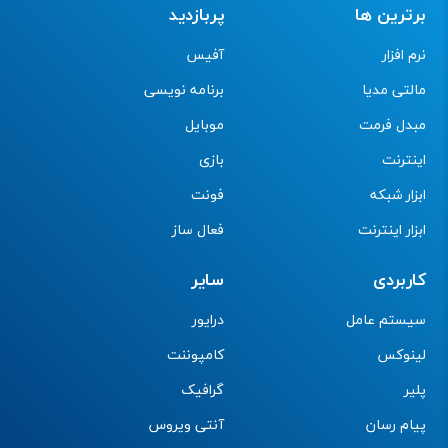
برترین ها
پربازدید
نرم افزار
آفیس
مالتی مدیا
برنامه نویسی
مبدل فرمت
موبایل
اینترنت
بازی
ابزار شبکه
فونت
ابزار اینترنت
فعال ساز
کاربردی
سایر
سیستم عامل
درایور
لینوکس
کامپوننت
پلیر
گرافیک
پیام رسان
آنتی ویروس