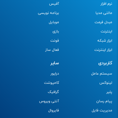
نرم افزار
آفیس
مالتی مدیا
برنامه نویسی
مبدل فرمت
موبایل
اینترنت
بازی
ابزار شبکه
فونت
ابزار اینترنت
فعال ساز
کاربردی
سایر
سیستم عامل
درایور
لینوکس
کامپوننت
پلیر
گرافیک
پیام رسان
آنتی ویروس
مدیریت فایل
فایروال