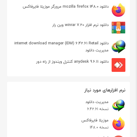
دانلود mozilla firefox 148.0 مرورگر موزیلا فایرفاکس
دانلود نرم افزار winrar 7.20 وین رار
دانلود internet download manager (IDM) 6.42.61 Retail
مدیریت دانلود
دانلود anydesk 9.6.11 کنترل ویندوز از راه دور
نرم افزارهای مورد نیاز
مدیریت دانلود
نسخه 6.42.61
موزیلا فایرفاکس
نسخه 148.0