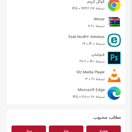
گوگل کروم
نسخه 145.0.7632.117
Winrar
نسخه 7.20
Eset Nod32 Antivirus
نسخه 19.0.14.0
فتوشاپ
نسخه 26.2.0.140
Vlc Media Player
نسخه 3.0.21
Microsoft Edge
نسخه 145.0.3800.70
مطالب محبوب
هفته
ماه
سال