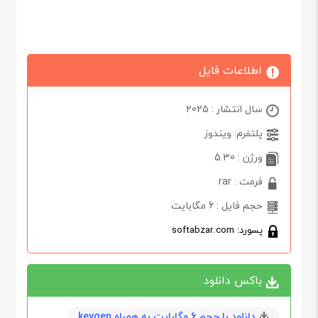
اطلاعات فایل
سال انتشار : 2025
پلتفرم: ویندوز
ورژن : 5.30
فرمت : rar
حجم فایل : 6 مگابایت
پسورد: softabzar.com
باکس دانلود
دانلود با حجم 6 مگابايت به همراه keygen