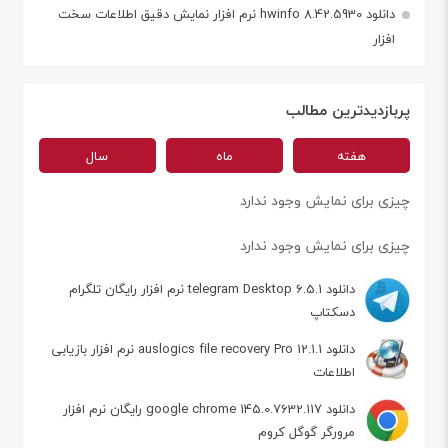
دانلود hwinfo 8.42.5930 نرم افزار نمایش دقیق اطلاعات سخت
افزار
پربازدیدترین مطالب
هفته
ماه
سال
چیزی برای نمایش وجود ندارد
چیزی برای نمایش وجود ندارد
دانلود telegram Desktop 6.5.1 نرم افزار رایگان تلگرام
دسکتاپ
دانلود auslogics file recovery Pro 12.1.1 نرم افزار بازیابی
اطلاعات
دانلود google chrome 145.0.7632.117 رایگان نرم افزار
مرورگر گوگل کروم