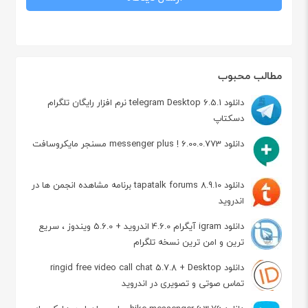
مطالب محبوب
دانلود telegram Desktop 6.5.1 نرم افزار رایگان تلگرام
دسکتاپ
دانلود messenger plus ! 6.00.0.773 مسنجر مایکروسافت
دانلود tapatalk forums 8.9.10 برنامه مشاهده انجمن ها در
اندروید
دانلود igram آیگرام 4.6.0 اندروید + 5.6.0 ویندوز ، سریع
ترین و امن ترین نسخه تلگرام
دانلود ringid free video call chat 5.7.8 + Desktop
تماس صوتی و تصویری در اندروید