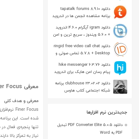
دانلود tapatalk forums 8.9.10
برنامه مشاهده انجمن ها در اندروید
دانلود igram آیگرام 4.6.0 اندروید
+ 5.6.0 ویندوز ، سریع ترین و امن
ترین نسخه تلگرام
دانلود ringid free video call chat
5.7.8 + Desktop تماس صوتی و
تصویری در اندروید
دانلود hike messenger 6.3.76
پیام‌ رسان‌ امن هایک برای اندروید
دانلود clubhouse 23.02.02 برنامه
معرفی Finer Focus
شبکه اجتماعی کلاب هاوس
اندروید
معرفی و هدف کلی
er Focus
جدیدترین نرم افزارها
شده است. این برنامه ب
دانلود PDF Converter Elite 5.0.5 تبدیل
تنها پنجره‌ی فعال در
PDF به Word
نیاز به تمرکز بالا دار