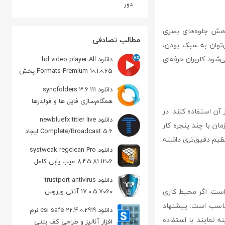
دور
ذف یا کاهش جلوه‌های بصری
مطالب تصادفی
‌توان به سبک بودن،
ود کاربران حرفه‌ای
دانلود hd video player All
Formats Premium 10.1.0.65 پخش
ویدیو و موزیک در اندروید
دانلود syncfolders 3.6.111
همگام‌سازی فایل‌ ها و فولدرها
آن استفاده کنند. در
دانلود newbluefx titler live
ن با چند پنجره کار
Complete/Broadcast 5.6 ایجاد
نظیم دقیق‌تری داشته
متن 3 بعدی روی فیلم
دانلود systweak regclean Pro
8.45.81.1206 عیب یابی کامل
رجیستری
دانلود trustport antivirus
ی مک است. اگر محیط کاری
17.0.5.7060 آنتی ویروس
TrustPort
 مناسب است. پیشنهاد
دانلود csi safe 22.4.0.2919 نرم
 نمایند. با استفاده
افزار آنالیز و طراحی کف بتنی