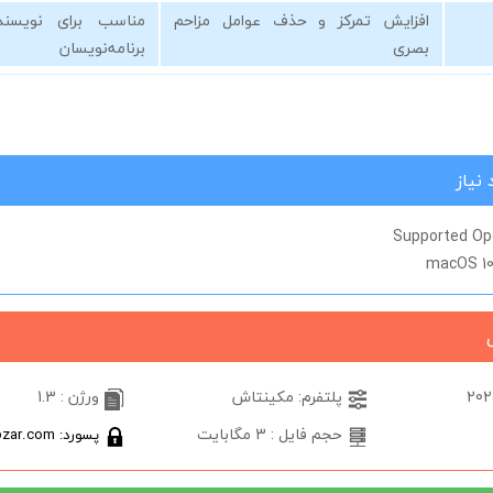
افزایش تمرکز و حذف عوامل مزاحم
مناسب برای نویسند
بصری
برنامه‌نویسان
نیاز
Supported Op
macOS 10.
پلتفرم: مکینتاش
ورژن : 1.3
حجم فایل : 3 مگابایت
پسورد: softabzar.com