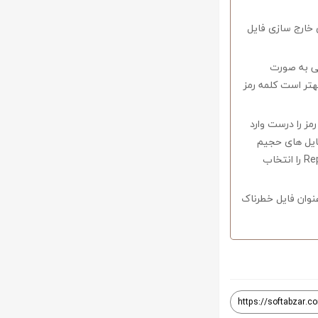
 خارج سازی فایل
وف را میبایستی به صورت
اشید همچنین بهتر است کلمه رمز
 در صورتی که کلمه رمز را درست وارد
فایل های حجیم
دارای قابلیت ریکاوری هستند که با استفاده از نرم افزار Winrar وارد منو Tools شوید و گزینه Repair را انتخاب
نوان فایل خطرناک