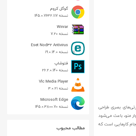
گوگل کروم
نسخه 145.0.7632.117
Winrar
نسخه 7.20
Eset Nod32 Antivirus
نسخه 19.0.14.0
فتوشاپ
نسخه 26.2.0.140
Vlc Media Player
نسخه 3.0.21
Microsoft Edge
پرتی‌های بصری طراحی
نسخه 145.0.3800.70
وار منو، باعث می‌شود
نجام کارهایی است که
مطالب محبوب