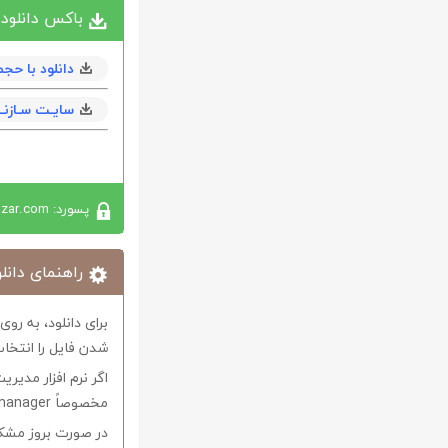
باکس دانلود
دانلود با حجم 3 مگابا
سایـت سـازنــ
پسورد: softabzar.com
راهنمای دانلو
برای دانلود، به رو
شدن فایل را انتخاب
اگر نرم افزار مدیری
مخصوصاً internet download manager استفاده کنید.
در صورت بروز مشکل 