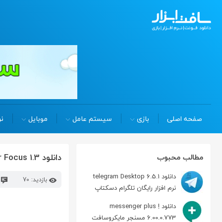
صفحه اصلی
بازی
سیستم عامل
موبایل
نر
دانلود Finer Focus 1.3 افزایش کارایی فضای دسکتاپ در مکینتاش
مطالب محبوب
دانلود telegram Desktop 6.5.1
بازدید: 70
د
نرم افزار رایگان تلگرام دسکتاپ
دانلود messenger plus !
6.00.0.773 مسنجر مایکروسافت