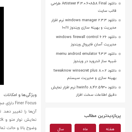
دانلود Artisteer 4.3.0.60858 Final طراحی
قالب سایت
دانلود windows manager 2.3.3 نرم افزار
مدیریت و بهینه سازی ویندوز 10/11
دانلود windows firewall control 6.26
مدیریت آسان فایروال ویندوز
دانلود memu android emulator 9.3.3
شبیه ساز اندروید در ویندوز
دانلود tweaknow winsecret plus 8.0.2
بهینه سازی و مدیریت سیستم
دانلود hwinfo 8.42.5930 نرم افزار نمایش
ویژگی‌ها و امکانات
دقیق اطلاعات سخت افزار
iner Focus
آن‌ها را تغییر دهد
پربازدیدترین مطالب
وضوح بالا و حالت تم
هفته
ماه
سال