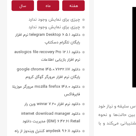
هفته
ماه
سال
چیزی برای نمایش وجود ندارد
چیزی برای نمایش وجود ندارد
دانلود telegram Desktop 6.5.1 نرم افزار
رایگان تلگرام دسکتاپ
دانلود auslogics file recovery Pro 12.1.1
نرم افزار بازیابی اطلاعات
دانلود google chrome 145.0.7632.117
رایگان نرم افزار مرورگر گوگل کروم
دانلود mozilla firefox 148.0 مرورگر موزیلا
فایرفاکس
دانلود نرم افزار winrar 7.20 وین رار
اساس سلیقه و نیاز خود
دانلود internet download manager
ین حالت‌ها و نحوه
(IDM) 6.42.61 Retail مدیریت دانلود
یش پشتیبانی می‌کند و با
دانلود anydesk 9.6.11 کنترل ویندوز از راه