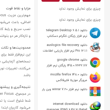
مزایا و نقاط قوت
چیزی برای نمایش وجود ندارد
چیزی برای نمایش وجود ندارد
اضافی، باعث می‌شود 
نصب سریع و رابط کار
دانلود telegram Desktop 6.5.1
و تازه‌کار هر دو بتوان
نرم افزار رایگان تلگرام دسکتاپ
دانلود auslogics file recovery
محدودیت‌ها و نکات ق
Pro 12.1.1 نرم افزار بازیابی اطلاعات
این نرم‌افزار فقط بر
دانلود google chrome
نسخه‌های آزمایشی مم
145.0.7632.117 رایگان نرم افزار
می‌کنند، تغییرات نور
مرورگر گوگل کروم
دانلود mozilla firefox 148.0
باشد.
مرورگر موزیلا فایرفاکس
نتیجه‌گیری و پیشنها
دانلود نرم افزار winrar 7.20 وین رار
شما شلوغ است یا تمای
دانلود internet download
می‌شود کاربران ابتدا
manager (IDM) 6.42.61 Retail