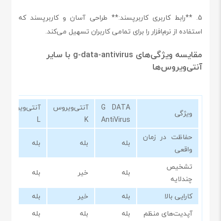
5. **رابط کاربری کاربرپسند:** طراحی آسان و کاربرپسند که
استفاده از نرم‌افزار را برای تمامی کاربران تسهیل می‌کند.
مقایسه ویژگی‌های g-data-antivirus با سایر
آنتی‌ویروس‌ها
G DATA
آنتی‌ویروس
آنتی‌ویروس
ویژگی
L
K
AntiVirus
حفاظت در زمان
بله
بله
بله
واقعی
تشخیص
بله
خیر
بله
چندلایه
کارایی بالا
بله
خیر
بله
آپدیت‌های منظم
بله
بله
بله