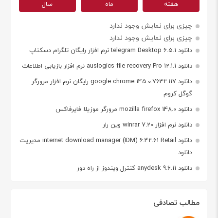
هفته
ماه
سال
چیزی برای نمایش وجود ندارد
چیزی برای نمایش وجود ندارد
دانلود telegram Desktop 6.5.1 نرم افزار رایگان تلگرام دسکتاپ
دانلود auslogics file recovery Pro 12.1.1 نرم افزار بازیابی اطلاعات
دانلود google chrome 145.0.7632.117 رایگان نرم افزار مرورگر
گوگل کروم
دانلود mozilla firefox 148.0 مرورگر موزیلا فایرفاکس
دانلود نرم افزار winrar 7.20 وین رار
دانلود internet download manager (IDM) 6.42.61 Retail مدیریت
دانلود
دانلود anydesk 9.6.11 کنترل ویندوز از راه دور
مطالب تصادفی