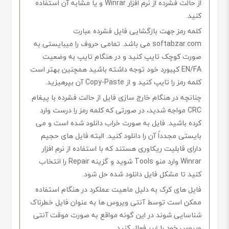
از حالت فشرده از نرم افزار Winrar و یا مشابه آن استفاده
کنید.
کلمه رمز جهت بازگشایی فایل فشرده عبارت
softabzar.com می باشد. تمامی حروف را میبایستی به
صورت کوچک تایپ کنید و در هنگام تایپ به وضعیت
EN/FA کیبورد خود توجه داشته باشید همچنین بهتر است
کلمه رمز را تایپ کنید و از Copy-Paste آن بپرهیزید.
چنانچه در هنگام خارج سازی فایل از حالت فشرده با پیغام
CRC مواجه شدید، در صورتی که کلمه رمز را درست وارد
کرده باشید. فایل به صورت خراب دانلود شده است و می
بایستی مجدداً آن را دانلود کنید. البته فایل های حجیم
دارای قابلیت ریکاوری هستند که با استفاده از نرم افزار
Winrar وارد منو Tools شوید و گزینه Repair را انتخاب
کنید تا مشکل فایل دانلود شده حل شود.
فایل های کرک به دلیل ماهیت عملکرد در هنگام استفاده
ممکن است توسط آنتی ویروس ها به عنوان فایل خطرناک
شناسایی شوند در این گونه مواقع به صورت موقت آنتی
ویروس خود را غیر فعال کنید.