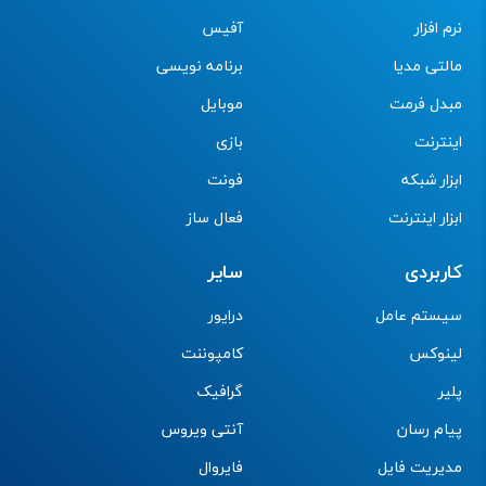
نرم افزار
آفیس
مالتی مدیا
برنامه نویسی
مبدل فرمت
موبایل
اینترنت
بازی
ابزار شبکه
فونت
ابزار اینترنت
فعال ساز
کاربردی
سایر
سیستم عامل
درایور
لینوکس
کامپوننت
پلیر
گرافیک
پیام رسان
آنتی ویروس
مدیریت فایل
فایروال