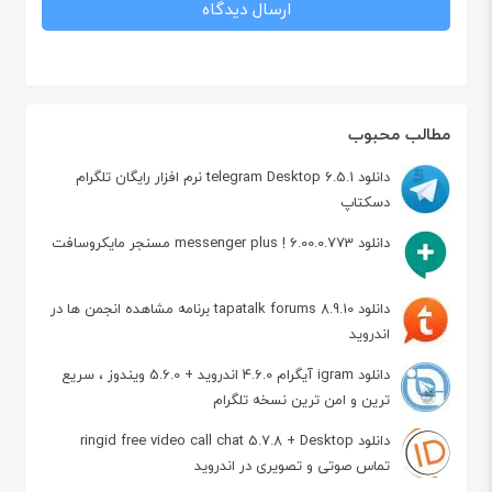
مطالب محبوب
دانلود telegram Desktop 6.5.1 نرم افزار رایگان تلگرام
دسکتاپ
دانلود messenger plus ! 6.00.0.773 مسنجر مایکروسافت
دانلود tapatalk forums 8.9.10 برنامه مشاهده انجمن ها در
اندروید
دانلود igram آیگرام 4.6.0 اندروید + 5.6.0 ویندوز ، سریع
ترین و امن ترین نسخه تلگرام
دانلود ringid free video call chat 5.7.8 + Desktop
تماس صوتی و تصویری در اندروید