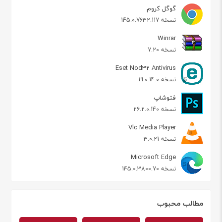
گوگل کروم
نسخه 145.0.7632.117
Winrar
نسخه 7.20
Eset Nod32 Antivirus
نسخه 19.0.14.0
فتوشاپ
نسخه 26.2.0.140
Vlc Media Player
نسخه 3.0.21
Microsoft Edge
نسخه 145.0.3800.70
مطالب محبوب