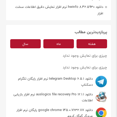
دانلود hwinfo 8.42.5930 نرم افزار نمایش دقیق اطلاعات سخت
افزار
پربازدیدترین مطالب
هفته
ماه
سال
چیزی برای نمایش وجود ندارد
چیزی برای نمایش وجود ندارد
دانلود telegram Desktop 6.5.1 نرم افزار رایگان تلگرام
دسکتاپ
دانلود auslogics file recovery Pro 12.1.1 نرم افزار بازیابی
اطلاعات
دانلود google chrome 145.0.7632.117 رایگان نرم افزار
مرورگر گوگل کروم