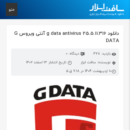
منو
دانلود g data antivirus 25.5.11.316 آنتی ویروس G
DATA
بازدید: 328
دیدگاه: 0
نویسنده: سافت ابزار
تاریخ انتشار: ۱۳ اسفند ۱۴۰۲
10 اردیبهشت 1404 در 7:18 ق.ظ