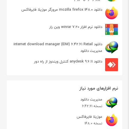
دانلود mozilla firefox 148.0 مرورگر موزیلا فایرفاکس
دانلود نرم افزار winrar 7.20 وین رار
دانلود internet download manager (IDM) 6.42.61 Retail
مدیریت دانلود
دانلود anydesk 9.6.11 کنترل ویندوز از راه دور
نرم افزارهای مورد نیاز
مدیریت دانلود
نسخه 6.42.61
موزیلا فایرفاکس
نسخه 148.0