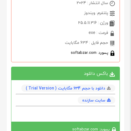
سال انتشار : 2024
پلتفرم: ویندوز
ورژن : 25.5.11.316
فرمت : exe
حجم فایل : 634 مگابایت
پسورد: softabzar.com
باکس دانلود
دانلود با حجم 634 مگابايت ( Trial Version )
سایت سازنده
پسورد: softabzar.com