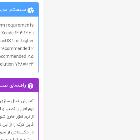
سیستم مورد 
em requirements
Xcode 12.4-12.5.1
acOS 11 or higher
2 GB RAM minimum, 8 GB RAM recommended
2.5 GB hard disk space, SSD recommended
1024×768 minimum screen resolution
راهنمای نص
آموزش فعال سازی ن
نرم افزار را نصب و ا
از نرم افزار خارج شو
فایل کرک را از این
ل
در مکینتاش از من
پوشه
ja-netfilter
ر