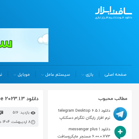
صفحه اصلی
بازی
سیستم عامل
موبایل
نر
دانلود jetbrains appcode 2023.1.3 توسعه زبان های برنامه نویسی در مکینتاش
مطالب محبوب
دانلود telegram Desktop 6.5.1
بازدید: 516
نرم افزار رایگان تلگرام دسکتاپ
8 اردیبهشت 1404 در 8:49 ق.ظ
دانلود messenger plus !
6.00.0.773 مسنجر مایکروسافت