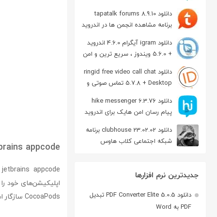
دانلود tapatalk forums 8.9.10
برنامه مشاهده انجمن ها در اندروید
دانلود igram آیگرام 4.6.0 اندروید
+ 5.6.0 ویندوز ، سریع ترین و امن
ترین نسخه تلگرام
دانلود ringid free video call chat
5.7.8 + Desktop تماس صوتی و
تصویری در اندروید
دانلود hike messenger 6.3.76
پیام‌ رسان‌ امن هایک برای اندروید
دانلود clubhouse 23.02.02 برنامه
شبکه اجتماعی کلاب هاوس
tbrains appcode
اندروید
جدیدترین نرم افزارها
دانلود PDF Converter Elite 5.0.5 تبدیل
CocoaPods سازگار است و از اکثر سیستم‌های کنترل نسخه و تعدادی از issue tracker ها پشتیبانی می‌کند.
PDF به Word