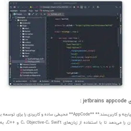
j :
– **محیط توسعه یکپارچه و کاربرپسند:** **AppCode** محیطی ساده و کاربردی را
و به کاربران این ا