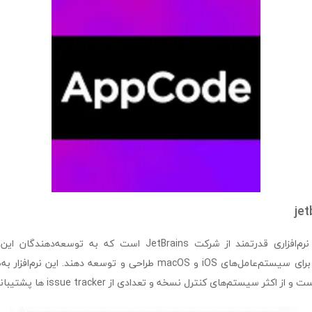
je
jetbrains appcode نرم‌افزاری قدرتمند از شرکت JetBrains است که به