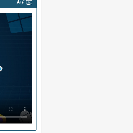
تریلر