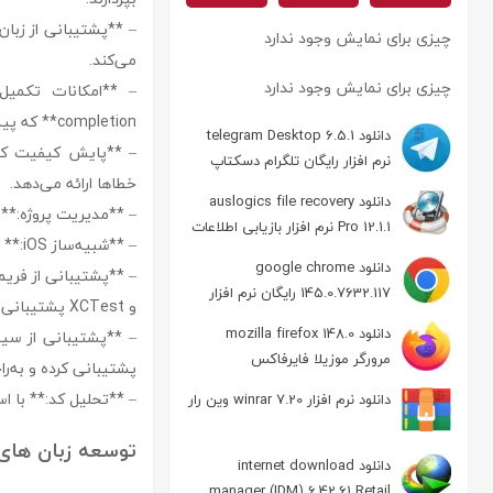
– **پشتیبانی از زبان‌
چیزی برای نمایش وجود ندارد
می‌کند.
چیزی برای نمایش وجود ندارد
completion** که پیشنهادات را بر اساس دسته‌بندی‌های دقیق‌تری ارائه می‌کند.
دانلود telegram Desktop 6.5.1
– **پایش کیفیت کد:*
نرم افزار رایگان تلگرام دسکتاپ
خطاها ارائه می‌دهد.
دانلود auslogics file recovery
– **مدیریت پروژه:** 
Pro 12.1.1 نرم افزار بازیابی اطلاعات
– **شبیه‌ساز iOS:** امکان تست و اجرای اپلیکیشن‌ها بدون نیاز به دستگاه iPhone واقعی با استفاده از شبیه‌ساز iOS.
دانلود google chrome
145.0.7632.117 رایگان نرم افزار
و XCTest پشتیبانی می‌کند.
مرورگر گوگل کروم
دانلود mozilla firefox 148.0
مرورگر موزیلا فایرفاکس
پشتیبانی کرده و به‌را
– **تحلیل کد:** با است
دانلود نرم افزار winrar 7.20 وین رار
توسعه زبان های
دانلود internet download
manager (IDM) 6.42.61 Retail