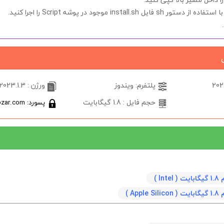
با استفاده از دستور
sh
فایل
install.sh
موجود در پوشه
Script
را اجرا کنید.
پلتفرم: ویندوز
ورژن : 2023.1.3
حجم فایل : 1.8 گیگابایت
پسورد: softabzar.com
In )
A‌p )