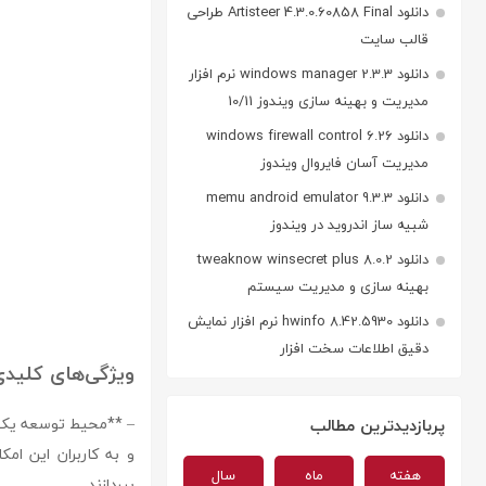
دانلود Artisteer 4.3.0.60858 Final طراحی
قالب سایت
دانلود windows manager 2.3.3 نرم افزار
مدیریت و بهینه سازی ویندوز 10/11
دانلود windows firewall control 6.26
مدیریت آسان فایروال ویندوز
دانلود memu android emulator 9.3.3
شبیه ساز اندروید در ویندوز
دانلود tweaknow winsecret plus 8.0.2
بهینه سازی و مدیریت سیستم
دانلود hwinfo 8.42.5930 نرم افزار نمایش
دقیق اطلاعات سخت افزار
ویژگی‌های کلیدی etbrains appcode
پربازدیدترین مطالب
هفته
ماه
سال
بپردازند.