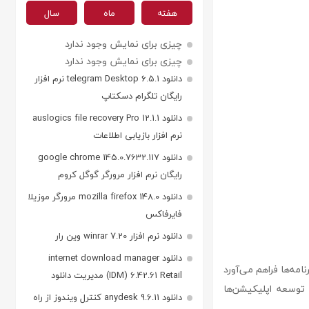
هفته
ماه
سال
چیزی برای نمایش وجود ندارد
چیزی برای نمایش وجود ندارد
دانلود telegram Desktop 6.5.1 نرم افزار
رایگان تلگرام دسکتاپ
دانلود auslogics file recovery Pro 12.1.1
نرم افزار بازیابی اطلاعات
دانلود google chrome 145.0.7632.117
رایگان نرم افزار مرورگر گوگل کروم
دانلود mozilla firefox 148.0 مرورگر موزیلا
فایرفاکس
دانلود نرم افزار winrar 7.20 وین رار
دانلود internet download manager
 برای توسعه برنامه‌ها فراهم می‌آورد
(IDM) 6.42.61 Retail مدیریت دانلود
مکان را می‌دهد تا با استفاده از زبان‌های C، Objective-C، Swift و ++C، به توسعه اپلیکیشن‌ها
دانلود anydesk 9.6.11 کنترل ویندوز از راه