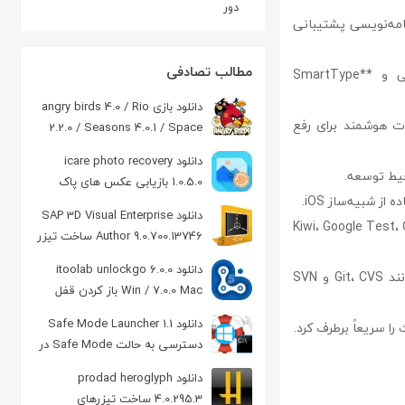
دور
رنامه‌نویسی پشتیبانی
مطالب تصادفی
– **امکانات تکمیل کد:** **AppCode** دو روش تکمیل کد ارائه می‌دهد؛ روش ابتدایی و **SmartType
دانلود بازی angry birds 4.0 / Rio
ات هوشمند برای رفع
2.2.0 / Seasons 4.0.1 / Space
1.6.0 برای PC
دانلود icare photo recovery
حیط توسعه.
1.0.5.0 بازیابی عکس های پاک
شده
دانلود SAP 3D Visual Enterprise
 تست:** **AppCode** از فریمورک‌های تست معروف مانند Kiwi، Google Test، OCUnit
Author 9.0.700.13746 ساخت تیزر
3 بعدی
دانلود itoolab unlockgo 6.0.0
– **پشتیبانی از سیستم‌های کنترل نسخه:** این نرم‌افزار از سیستم‌های ورژن کنترل معروف مانند Git، CVS و SVN
Win / 7.0.0 Mac باز کردن قفل
آیفون یا آیپد
دانلود Safe Mode Launcher 1.1
 را سریعاً برطرف کرد.
دسترسی به حالت Safe Mode در
ویندوز 10 و 11
دانلود prodad heroglyph
4.0.295.3 ساخت تیزرهای