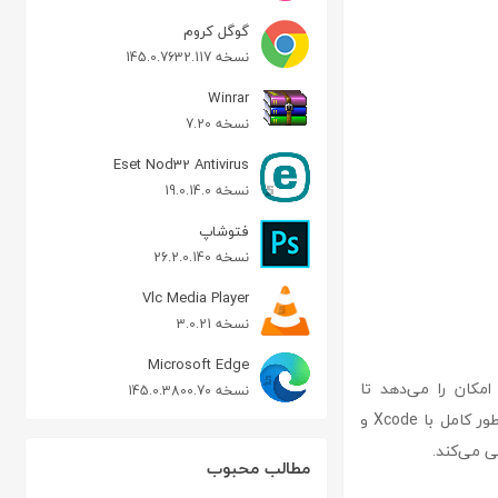
گوگل کروم
نسخه 145.0.7632.117
Winrar
نسخه 7.20
Eset Nod32 Antivirus
نسخه 19.0.14.0
فتوشاپ
نسخه 26.2.0.140
Vlc Media Player
نسخه 3.0.21
Microsoft Edge
 توسعه‌دهندگان این امکان را می‌دهد تا
نسخه 145.0.3800.70
اپلیکیشن‌های خود را برای سیستم‌عامل‌های iOS و macOS طراحی و توسعه دهند. این نرم‌افزار به‌طور کامل با Xcode و
مطالب محبوب