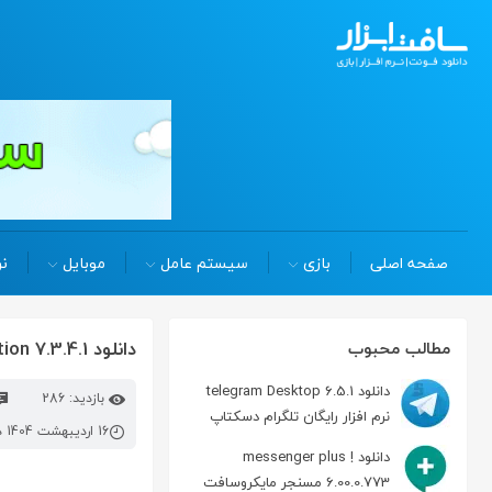
صفحه اصلی
بازی
سیستم عامل
موبایل
نر
دانلود desktop lock Business Edition 7.3.4.1 قفل کردن دسکتاپ
مطالب محبوب
دانلود telegram Desktop 6.5.1
بازدید: 286
نرم افزار رایگان تلگرام دسکتاپ
16 اردیبهشت 1404 در 12:19 ب.ظ
دانلود messenger plus !
6.00.0.773 مسنجر مایکروسافت