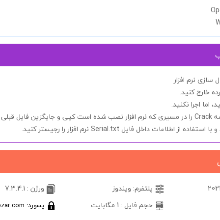
Op
W
ب
سازی نرم افزار
ده خارج کنید.
د، اما اجرا
نکنید.
شه
Crack
را در مسیری که نرم افزار نصب شده است کپی و جایگزین فایل قبلی ک
ید و با استفاده از اطلاعات داخل فایل
Serial.txt
نرم افزار را رجیستر کنید.
پلتفرم: ویندوز
ورژن : 7.3.4.1
حجم فایل : 1 مگابایت
پسورد: softabzar.com