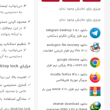
می‌توانید
لیستی
چیزی برای نمایش وجود ندارد
به دسترسی به ب
چیزی برای نمایش وجود ندارد
محدود کردن دسترسی
در این نرم‌افزا
دانلود telegram Desktop 6.5.1
یا اینکه بتوانند 
نرم افزار رایگان تلگرام دسکتاپ
تنظیم دسکتاپ پ
دانلود auslogics file recovery
می‌توانید یک 
Pro 12.1.1 نرم افزار بازیابی اطلاعات
دسترسی به آن ب
دانلود google chrome
مزایای desktop lock :
145.0.7632.117 رایگان نرم افزار
مرورگر گوگل کروم
دانلود mozilla firefox 148.0
امنیت بالا
: این بر
مرورگر موزیلا فایرفاکس
کنترل دسترسی به ب
دانلود نرم افزار winrar 7.20 وین رار
خاص را محدود کنی
سادگی استفاده
: ب
دانلود internet download
desktop lock برای کسانی که به دنبال یک
manager (IDM) 6.42.61 Retail