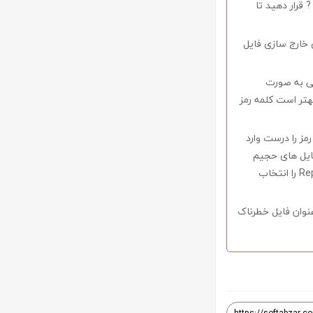
 قرار دهید تا
 خارج سازی فایل
وف را میبایستی به صورت
اشید همچنین بهتر است کلمه رمز
 در صورتی که کلمه رمز را درست وارد
فایل های حجیم
دارای قابلیت ریکاوری هستند که با استفاده از نرم افزار Winrar وارد منو Tools شوید و گزینه Repair را انتخاب
نوان فایل خطرناک