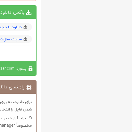
باکس دانلود
دانلود با حجم 1 مگابايت به همراه
سایت سازنده
پسورد: softabzar.com
راهنمای دانلو
برای دانلود، به رو
شدن فایل را انتخاب
اگر نرم افزار مدیری
مخصوصاً internet download manager استفاده کنید.