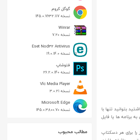
گوگل کروم
نسخه 145.0.7632.117
Winrar
نسخه 7.20
Eset Nod32 Antivirus
نسخه 19.0.14.0
فتوشاپ
نسخه 26.2.0.140
Vlc Media Player
نسخه 3.0.21
Microsoft Edge
داشتید بتوانید تنها با
نسخه 145.0.3800.70
ل دسترسی کاربران به برنامه ها یا فایل
مطالب محبوب
 را برای هر دسکتاپ