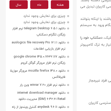
ترسی داشته باشند.
هفته
ماه
سال
سترسی کاربران تبدیل می
چیزی برای نمایش وجود ندارد
ند یا اینکه بتوانند
چیزی برای نمایش وجود ندارد
گام ورود به سیستم
دانلود telegram Desktop 6.5.1 نرم افزار
رایگان تلگرام دسکتاپ
دسکتاپ خود را
دانلود auslogics file recovery Pro 12.1.1
یاز به ترک کامپیوتر
نرم افزار بازیابی اطلاعات
دانلود google chrome 145.0.7632.117
رایگان نرم افزار مرورگر گوگل کروم
دانلود mozilla firefox 148.0 مرورگر موزیلا
فایرفاکس
 افراد غیرمجاز
دانلود نرم افزار winrar 7.20 وین رار
دانلود internet download manager
(IDM) 6.42.61 Retail مدیریت دانلود
سترسی کاربران
دانلود anydesk 9.6.11 کنترل ویندوز از راه