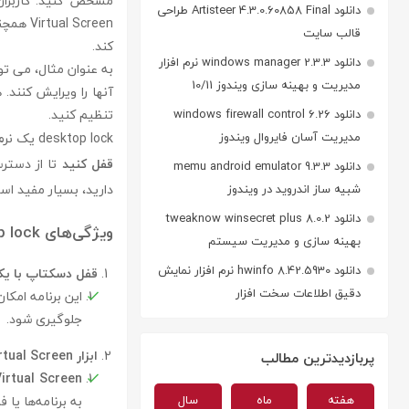
مشخص کنید. کاربران
دانلود Artisteer 4.3.0.60858 Final طراحی
Screen
قالب سایت
کند.
دانلود windows manager 2.3.3 نرم افزار
به عنوان مثال، می تو
مدیریت و بهینه سازی ویندوز 10/11
آنها را ویرایش کنن
تنظیم کنید.
دانلود windows firewall control 6.26
مدیریت آسان فایروال ویندوز
desktop lock یک نرم‌افزار کم‌حجم است که به شما این امکان را می‌دهد که به راحتی و تنها با یک کلیک،
قفل کنید
تا از دسترس
دانلود memu android emulator 9.3.3
دارید، بسیار مفید اس
شبیه ساز اندروید در ویندوز
دانلود tweaknow winsecret plus 8.0.2
ویژگی‌های desktop lock :
بهینه سازی و مدیریت سیستم
دانلود hwinfo 8.42.5930 نرم افزار نمایش
قفل دسکتاپ با ی
دقیق اطلاعات سخت افزار
این برنامه امکا
جلوگیری شود.
ابزار Virtual Screen
پربازدیدترین مطالب
Virtual Screen
هفته
ماه
سال
به برنامه‌ها یا 