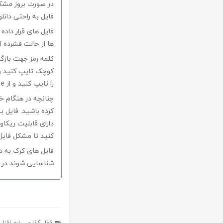
در صورت بروز مشکل 
فایل به راحتی دانل
فایل های قرار داد
ها از حالت فشرده از نرم افزار Winrar و یا 
را تایپ کنید و از Copy-Paste آن بپرهیزید.
کرده باشید. فایل ب
کنید تا مشکل فایل
فایل های کرک به د
شناسایی شوند در ا
قفل گذاری
,
نرم افزار