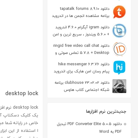
دانلود tapatalk forums 8.9.10
برنامه مشاهده انجمن ها در اندروید
دانلود igram آیگرام 4.6.0 اندروید
+ 5.6.0 ویندوز ، سریع ترین و امن
ترین نسخه تلگرام
دانلود ringid free video call chat
5.7.8 + Desktop تماس صوتی و
تصویری در اندروید
دانلود hike messenger 6.3.76
پیام‌ رسان‌ امن هایک برای اندروید
دانلود clubhouse 23.02.02 برنامه
شبکه اجتماعی کلاب هاوس
desktop lock
اندروید
top lock
جدیدترین نرم افزارها
خاص در رایانه شما می
دانلود PDF Converter Elite 5.0.5 تبدیل
ا استفاده از این اب
PDF به Word