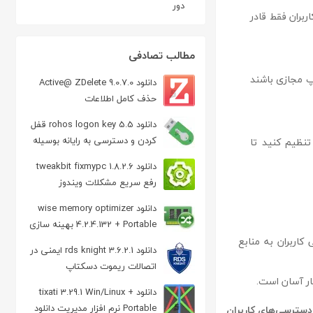
دور
بران فقط قادر
مطالب تصادفی
 مجازی باشند
دانلود Active@ ZDelete 9.0.7.0
حذف کامل اطلاعات
دانلود rohos logon key 5.5 قفل
کردن و دسترسی به رایانه بوسیله
نظیم کنید تا
USB
دانلود tweakbit fixmypc 1.8.2.6
رفع سریع مشکلات ویندوز
دانلود wise memory optimizer
4.2.4.132 + Portable بهینه سازی
کاربران به منابع
رم
دانلود rds knight 3.6.2.1 ایمنی در
اتصالات ریموت دسکتاپ
ار آسان است.
دانلود tixati 3.29.1 Win/Linux +
Portable نرم افزار مدیریت دانلود
دسترسی‌های کاربران