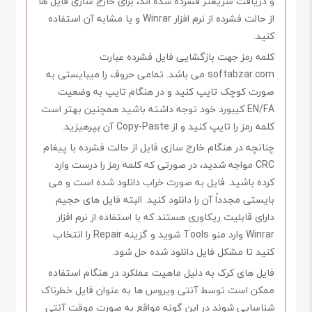
و دریافت سریعتر فشرده شده اند، برای خارج سازی فایل ها
از حالت فشرده از نرم افزار Winrar و یا مشابه آن استفاده
کنید.
کلمه رمز جهت بازگشایی فایل فشرده عبارت
softabzar.com می باشد. تمامی حروف را میبایستی به
صورت کوچک تایپ کنید و در هنگام تایپ به وضعیت
EN/FA کیبورد خود توجه داشته باشید همچنین بهتر است
کلمه رمز را تایپ کنید و از Copy-Paste آن بپرهیزید.
چنانچه در هنگام خارج سازی فایل از حالت فشرده با پیغام
CRC مواجه شدید، در صورتی که کلمه رمز را درست وارد
کرده باشید. فایل به صورت خراب دانلود شده است و می
بایستی مجدداً آن را دانلود کنید. البته فایل های حجیم
دارای قابلیت ریکاوری هستند که با استفاده از نرم افزار
Winrar وارد منو Tools شوید و گزینه Repair را انتخاب
کنید تا مشکل فایل دانلود شده حل شود.
فایل های کرک به دلیل ماهیت عملکرد در هنگام استفاده
ممکن است توسط آنتی ویروس ها به عنوان فایل خطرناک
شناسایی شوند در این گونه مواقع به صورت موقت آنتی