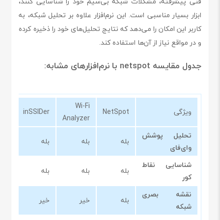
فنی پیشرفته، مشکلات شبکه بی‌سیم خود را شناسایی کنند،
ابزار بسیار مناسبی است. این نرم‌افزار علاوه بر تحلیل شبکه، به
کاربر این امکان را می‌دهد که نتایج تحلیل‌های خود را ذخیره کرده
و در مواقع نیاز از آن‌ها استفاده کند.
جدول مقایسه netspot با نرم‌افزارهای مشابه:
hau
Wi-Fi
ویژگی
NetSpot
inSSIDer
per
Analyzer
تحلیل پوشش
بله
بله
بله
بله
وای‌فای
شناسایی نقاط
بله
بله
بله
بله
کور
نقشه بصری
بله
خیر
خیر
بله
شبکه