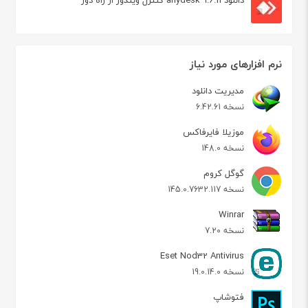
نرم افزارهای مورد نیاز
مدیریت دانلود
نسخه 6.42.61
موزیلا فایرفاکس
نسخه 148.0
گوگل کروم
نسخه 145.0.7632.117
Winrar
نسخه 7.20
Eset Nod32 Antivirus
نسخه 19.0.14.0
فتوشاپ