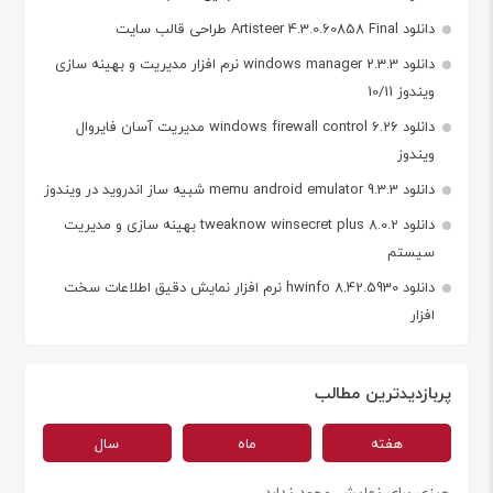
دانلود Artisteer 4.3.0.60858 Final طراحی قالب سایت
دانلود windows manager 2.3.3 نرم افزار مدیریت و بهینه سازی
ویندوز 10/11
دانلود windows firewall control 6.26 مدیریت آسان فایروال
ویندوز
دانلود memu android emulator 9.3.3 شبیه ساز اندروید در ویندوز
دانلود tweaknow winsecret plus 8.0.2 بهینه سازی و مدیریت
سیستم
دانلود hwinfo 8.42.5930 نرم افزار نمایش دقیق اطلاعات سخت
افزار
پربازدیدترین مطالب
هفته
ماه
سال
چیزی برای نمایش وجود ندارد