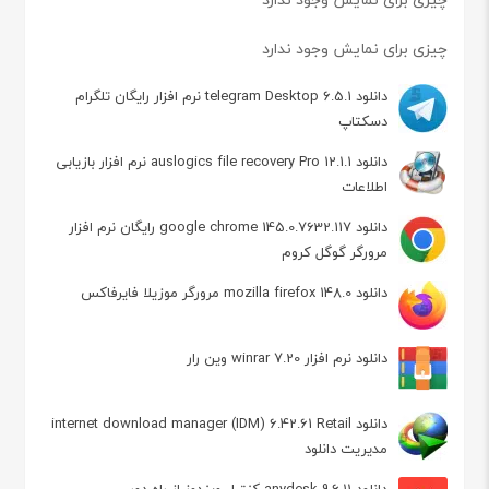
چیزی برای نمایش وجود ندارد
دانلود telegram Desktop 6.5.1 نرم افزار رایگان تلگرام
دسکتاپ
دانلود auslogics file recovery Pro 12.1.1 نرم افزار بازیابی
اطلاعات
دانلود google chrome 145.0.7632.117 رایگان نرم افزار
مرورگر گوگل کروم
دانلود mozilla firefox 148.0 مرورگر موزیلا فایرفاکس
دانلود نرم افزار winrar 7.20 وین رار
دانلود internet download manager (IDM) 6.42.61 Retail
مدیریت دانلود
دانلود anydesk 9.6.11 کنترل ویندوز از راه دور