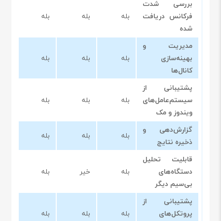
بررسی شدت
فرکانس دریافت
بله
بله
بله
بله
شده
مدیریت و
بهینه‌سازی
بله
بله
بله
بله
کانال‌ها
پشتیبانی از
سیستم‌عامل‌های
بله
بله
بله
بله
ویندوز و مک
گزارش‌دهی و
بله
بله
بله
بله
ذخیره نتایج
قابلیت تحلیل
دستگاه‌های
بله
خیر
بله
بله
بی‌سیم دیگر
پشتیبانی از
پروتکل‌های
بله
بله
بله
بله