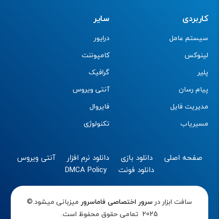
کاربردی
سایر
سیستم عامل
درایور
لینوکس
کامپوننت
پلیر
گرافیک
پیام رسان
آنتی ویروس
مدیریت فایل
فایروال
مسیریاب
تکنولوژی
صفحه اصلی
دانلود بازی
دانلود نرم افزار
آنتی ویروس
دانلود فونت
DMCA Policy
سافت ابزار در
سرور اختصاصی
فاماسرور
میزبانی میشود.©
2025 تمامی حقوق محفوظ است.