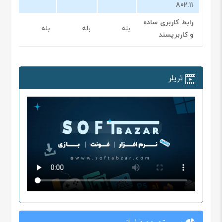
802.11
رابط کاربری ساده
بله
بله
بله
بله
و کاربرپسند
تریلر
سیستم مورد نیاز