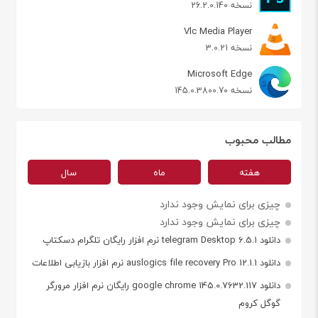
نسخه 26.2.0.140
Vlc Media Player
نسخه 3.0.21
Microsoft Edge
نسخه 145.0.3800.70
مطالب محبوب
هفته
ماه
سال
چیزی برای نمایش وجود ندارد
چیزی برای نمایش وجود ندارد
دانلود telegram Desktop 6.5.1 نرم افزار رایگان تلگرام دسکتاپ
دانلود auslogics file recovery Pro 12.1.1 نرم افزار بازیابی اطلاعات
دانلود google chrome 145.0.7632.117 رایگان نرم افزار مرورگر
گوگل کروم