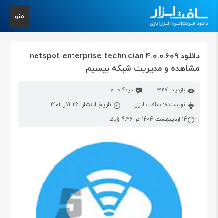
منو
دانلود netspot enterprise technician 4.0.0.609
مشاهده و مدیریت شبکه بیسیم
بازدید: 327
دیدگاه: 0
نویسنده: سافت ابزار
تاریخ انتشار: ۲۶ آذر ۱۴۰۲
14 اردیبهشت 1404 در 9:36 ق.ظ