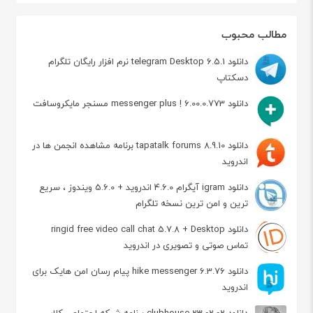
مطالب محبوب
دانلود telegram Desktop 6.5.1 نرم افزار رایگان تلگرام
دسکتاپ
دانلود messenger plus ! 6.00.0.773 مسنجر مایکروسافت
دانلود tapatalk forums 8.9.10 برنامه مشاهده انجمن ها در
اندروید
دانلود igram آیگرام 4.6.0 اندروید + 5.6.0 ویندوز ، سریع
ترین و امن ترین نسخه تلگرام
دانلود ringid free video call chat 5.7.8 + Desktop
تماس صوتی و تصویری در اندروید
دانلود hike messenger 6.3.76 پیام‌ رسان‌ امن هایک برای
اندروید
دانلود clubhouse 23.02.02 برنامه شبکه اجتماعی کلاب