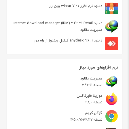
دانلود نرم افزار winrar 7.20 وین رار
دانلود internet download manager (IDM) 6.42.61 Retail
مدیریت دانلود
دانلود anydesk 9.6.11 کنترل ویندوز از راه دور
نرم افزارهای مورد نیاز
مدیریت دانلود
نسخه 6.42.61
موزیلا فایرفاکس
نسخه 148.0
گوگل کروم
نسخه 145.0.7632.117