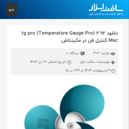
منو
دانلود tg pro (Temperature Gauge Pro) 2.92
Mac کنترل فن‌ در مکینتاش
بازدید: 302
دیدگاه: 0
نویسنده: سافت ابزار
تاریخ انتشار: ۱۹ تیر ۱۴۰۳
3 اردیبهشت 1404 در 1:39 ب.ظ