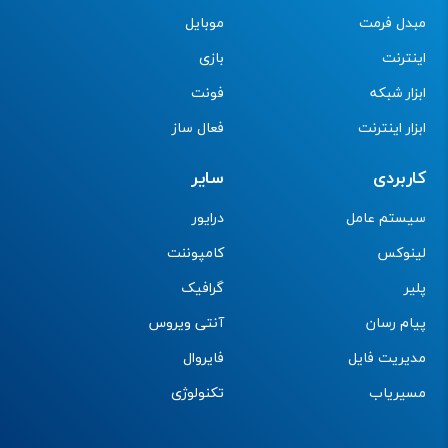
مبدل فرمت
موبایل
اینترنت
بازی
ابزار شبکه
فونت
ابزار اینترنت
فعال ساز
کاربردی
سایر
سیستم عامل
درایور
لینوکس
کامپوننت
پلیر
گرافیک
پیام رسان
آنتی ویروس
مدیریت فایل
فایروال
مسیریاب
تکنولوژی