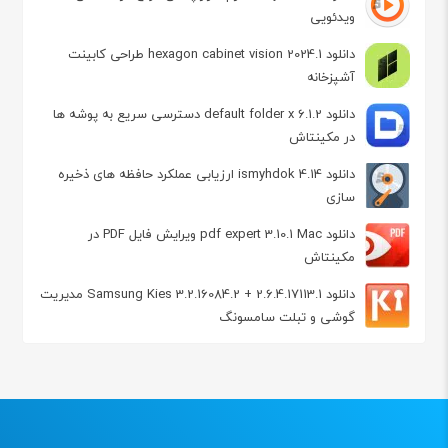
ویدئویی
دانلود hexagon cabinet vision 2024.1 طراحی کابینت
آشپزخانه
دانلود default folder x 6.1.2 دسترسی سریع به پوشه ها
در مکینتاش
دانلود ismyhdok 4.14 ارزیابی عملکرد حافظه‌ های ذخیره‌
سازی
دانلود pdf expert 3.10.1 Mac ویرایش فایل PDF در
مکینتاش
دانلود Samsung Kies 3.2.16084.2 + 2.6.4.17113.1 مدیریت
گوشی و تبلت سامسونگ