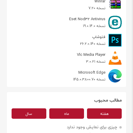
Winrar
نسخه 7.20
Eset Nod32 Antivirus
نسخه 19.0.14.0
فتوشاپ
نسخه 26.2.0.140
Vlc Media Player
نسخه 3.0.21
Microsoft Edge
نسخه 145.0.3800.70
مطالب محبوب
هفته
ماه
سال
چیزی برای نمایش وجود ندارد