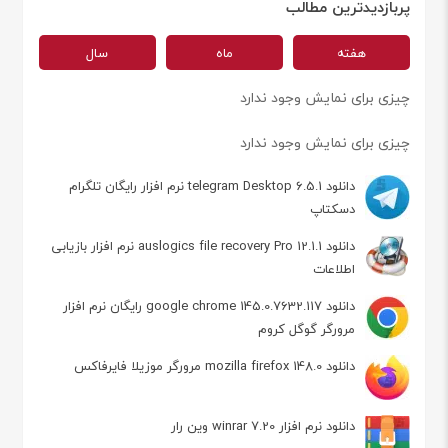
پربازدیدترین مطالب
هفته
ماه
سال
چیزی برای نمایش وجود ندارد
چیزی برای نمایش وجود ندارد
دانلود telegram Desktop 6.5.1 نرم افزار رایگان تلگرام
دسکتاپ
دانلود auslogics file recovery Pro 12.1.1 نرم افزار بازیابی
اطلاعات
دانلود google chrome 145.0.7632.117 رایگان نرم افزار
مرورگر گوگل کروم
دانلود mozilla firefox 148.0 مرورگر موزیلا فایرفاکس
دانلود نرم افزار winrar 7.20 وین رار