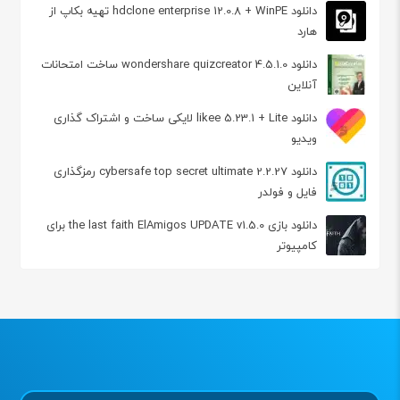
دانلود hdclone enterprise 12.0.8 + WinPE تهیه بکاپ از
هارد
دانلود wondershare quizcreator 4.5.1.0 ساخت امتحانات
آنلاین
دانلود likee 5.23.1 + Lite لایکی ساخت و اشتراک گذاری
ویدیو
دانلود cybersafe top secret ultimate 2.2.27 رمزگذاری
فایل و فولدر
دانلود بازی the last faith ElAmigos UPDATE v1.5.0 برای
کامپیوتر