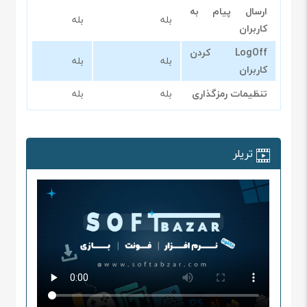
ارسال پیام به
بله
بله
کاربران
LogOff کردن
بله
بله
کاربران
تنظیمات رمزگذاری
بله
بله
تریلر