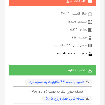
اطلاعات فایل
سال انتشار : 2023
پلتفرم: ویندوز
ورژن : 5.2.8
فرمت : rar
حجم فایل : 44 مگابایت
پسورد: softabzar.com
باکس دانلود
دانلود با حجم 44 مگابايت به همراه کرک
نسخه بدون نیاز به نصب ( Portable )
نسخه قابل حمل ورژن 5.1.5