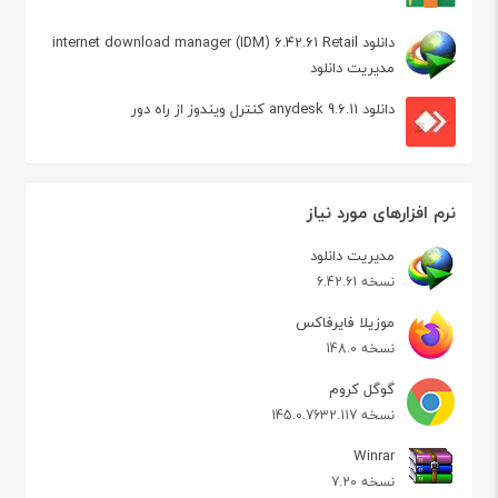
دانلود internet download manager (IDM) 6.42.61 Retail
مدیریت دانلود
دانلود anydesk 9.6.11 کنترل ویندوز از راه دور
نرم افزارهای مورد نیاز
مدیریت دانلود
نسخه 6.42.61
موزیلا فایرفاکس
نسخه 148.0
گوگل کروم
نسخه 145.0.7632.117
Winrar
نسخه 7.20