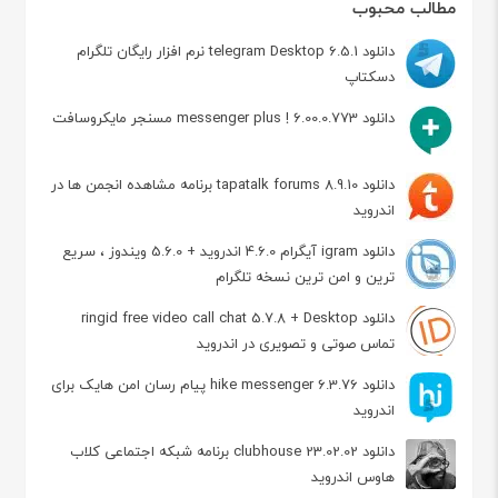
مطالب محبوب
دانلود telegram Desktop 6.5.1 نرم افزار رایگان تلگرام
دسکتاپ
دانلود messenger plus ! 6.00.0.773 مسنجر مایکروسافت
دانلود tapatalk forums 8.9.10 برنامه مشاهده انجمن ها در
اندروید
دانلود igram آیگرام 4.6.0 اندروید + 5.6.0 ویندوز ، سریع
ترین و امن ترین نسخه تلگرام
دانلود ringid free video call chat 5.7.8 + Desktop
تماس صوتی و تصویری در اندروید
دانلود hike messenger 6.3.76 پیام‌ رسان‌ امن هایک برای
اندروید
دانلود clubhouse 23.02.02 برنامه شبکه اجتماعی کلاب
هاوس اندروید