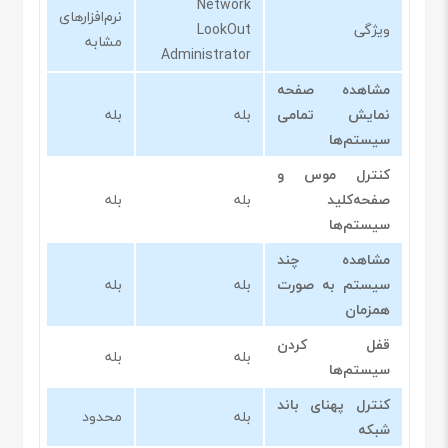
Network
نرم‌افزارهای
ویژگی
LookOut
مشابه
Administrator
مشاهده صفحه
نمایش تمامی
بله
بله
سیستم‌ها
کنترل موس و
صفحه‌کلید
بله
بله
سیستم‌ها
مشاهده چند
سیستم به صورت
بله
بله
همزمان
قفل کردن
بله
بله
سیستم‌ها
کنترل پهنای باند
بله
محدود
شبکه