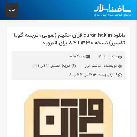
منو
دانلود quran hakim قرآن حکیم (صوتی، ترجمه گویا،
تفسیر) نسخه 8.4.1.13690 برای اندروید
بازدید: 526
دیدگاه: 0
نویسنده: سافت ابزار
تاریخ انتشار: ۱۲ آذر ۱۴۰۲
14 اردیبهشت 1404 در 2:21 ب.ظ