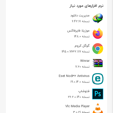
نرم افزارهای مورد نیاز
مدیریت دانلود
نسخه 6.42.61
موزیلا فایرفاکس
نسخه 148.0
گوگل کروم
نسخه 145.0.7632.117
Winrar
نسخه 7.20
Eset Nod32 Antivirus
نسخه 19.0.14.0
فتوشاپ
نسخه 26.2.0.140
Vlc Media Player
نسخه 3.0.21