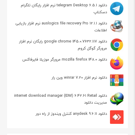
دانلود telegram Desktop 6.5.1 نرم افزار رایگان تلگرام
دسکتاپ
دانلود auslogics file recovery Pro 12.1.1 نرم افزار بازیابی
اطلاعات
دانلود google chrome 145.0.7632.117 رایگان نرم افزار
مرورگر گوگل کروم
دانلود mozilla firefox 148.0 مرورگر موزیلا فایرفاکس
دانلود نرم افزار winrar 7.20 وین رار
دانلود internet download manager (IDM) 6.42.61 Retail
مدیریت دانلود
دانلود anydesk 9.6.11 کنترل ویندوز از راه دور