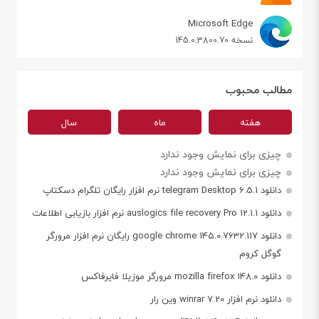
Microsoft Edge
نسخه 145.0.3800.70
مطالب محبوب
هفته
ماه
سال
چیزی برای نمایش وجود ندارد
چیزی برای نمایش وجود ندارد
دانلود telegram Desktop 6.5.1 نرم افزار رایگان تلگرام دسکتاپ
دانلود auslogics file recovery Pro 12.1.1 نرم افزار بازیابی اطلاعات
دانلود google chrome 145.0.7632.117 رایگان نرم افزار مرورگر
گوگل کروم
دانلود mozilla firefox 148.0 مرورگر موزیلا فایرفاکس
دانلود نرم افزار winrar 7.20 وین رار