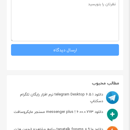
مطالب محبوب
دانلود telegram Desktop 6.5.1 نرم افزار رایگان تلگرام
دسکتاپ
دانلود messenger plus ! 6.00.0.773 مسنجر مایکروسافت
دانلود tapatalk forums 8.9.10 برنامه مشاهده انجمن ها در