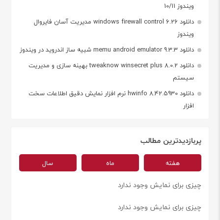
ویندوز 10/11
دانلود windows firewall control 6.26 مدیریت آسان فایروال
ویندوز
دانلود memu android emulator 9.3.3 شبیه ساز اندروید در ویندوز
دانلود tweaknow winsecret plus 8.0.2 بهینه سازی و مدیریت
سیستم
دانلود hwinfo 8.42.5930 نرم افزار نمایش دقیق اطلاعات سخت
افزار
پربازدیدترین مطالب
هفته
ماه
سال
چیزی برای نمایش وجود ندارد
چیزی برای نمایش وجود ندارد