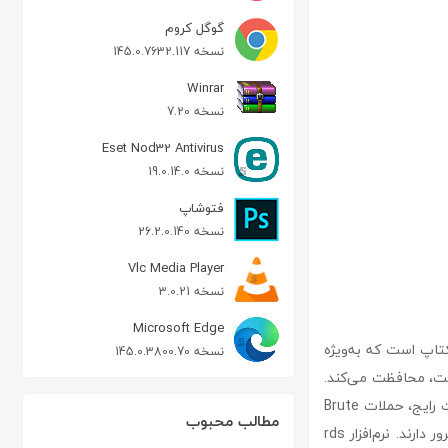
گوگل کروم
نسخه 145.0.7632.117
Winrar
نسخه 7.20
Eset Nod32 Antivirus
نسخه 19.0.14.0
فتوشاپ
نسخه 26.2.0.140
Vlc Media Player
نسخه 3.0.21
Microsoft Edge
ت دسکتاپ است که به‌ویژه
نسخه 145.0.3800.70
فت، محافظت می‌کند.
هکرها اغلب از این آسیب‌پذیری‌ها برای کنترل سیستم‌های کاربران استفاده می‌کنند. یکی از تهدیدات رایج، حملات Brute
مطالب محبوب
Force است که در آن هکرها با استفاده از لیستی از نام کاربری و کلمه عبور سعی در نفوذ به سرور دارند. نرم‌افزار rds