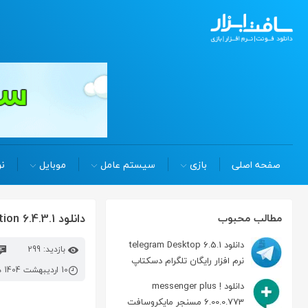
صفحه اصلی
بازی
سیستم عامل
موبایل
نر
دانلود rds knight protection 6.4.3.1 ایمنی در اتصالات ریموت دسکتاپ
مطالب محبوب
دانلود telegram Desktop 6.5.1
بازدید: 299
نرم افزار رایگان تلگرام دسکتاپ
10 اردیبهشت 1404 در 7:18 ق.ظ
دانلود messenger plus !
6.00.0.773 مسنجر مایکروسافت