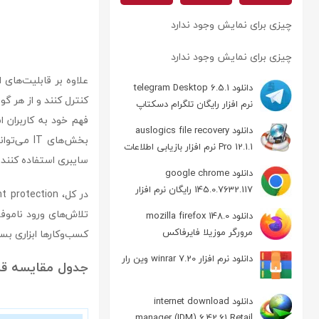
چیزی برای نمایش وجود ندارد
چیزی برای نمایش وجود ندارد
دانلود telegram Desktop 6.5.1
کنترل کنند و از هر گ
نرم افزار رایگان تلگرام دسکتاپ
فهم خود به کاربران ا
دانلود auslogics file recovery
بخش‌های T
Pro 12.1.1 نرم افزار بازیابی اطلاعات
سایبری استفاده کنند.
دانلود google chrome
145.0.7632.117 رایگان نرم افزار
مرورگر گوگل کروم
تلاش‌های ورود ناموف
دانلود mozilla firefox 148.0
مرورگر موزیلا فایرفاکس
کسب‌وکارها ابزاری بس
دانلود نرم افزار winrar 7.20 وین رار
جدول مقایسه قابلیت‌های tion
دانلود internet download
manager (IDM) 6.42.61 Retail