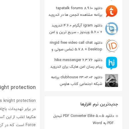
دانلود tapatalk forums 8.9.10
برنامه مشاهده انجمن ها در اندروید
دانلود igram آیگرام 4.6.0 اندروید
+ 5.6.0 ویندوز ، سریع ترین و امن
ترین نسخه تلگرام
دانلود ringid free video call chat
5.7.8 + Desktop تماس صوتی و
تصویری در اندروید
دانلود hike messenger 6.3.76
پیام‌ رسان‌ امن هایک برای اندروید
دانلود clubhouse 23.02.02 برنامه
شبکه اجتماعی کلاب هاوس
ight protection
اندروید
جدیدترین نرم افزارها
در برابر تهدیدات با
دانلود PDF Converter Elite 5.0.5 تبدیل
PDF به Word