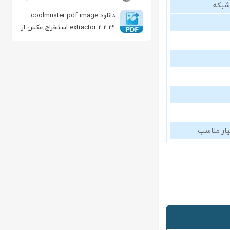
شبکه
IP در شبکه
دانلود coolmuster pdf image
extractor 2.2.29 استخراج عکس از
فایل پی دی اف
یار مناسب