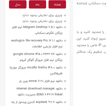
ور ریموت دسکتاپ شناخته
هفته
ماه
سال
چیزی برای نمایش وجود ندارد
چیزی برای نمایش وجود ندارد
دانلود telegram Desktop 6.5.1 نرم افزار
ستم را محدود کنید و با
رایگان تلگرام دسکتاپ
های IP مجاز برای دسترسی به سرور ایجاد کنید. این
دانلود auslogics file recovery Pro 12.1.1
قابلیت به شما اجازه می‌دهد که تعداد تلاش‌های ناموفق برای ورود با کلمه عبور اشتباه از یک آدرس IP خاص را محدود
نرم افزار بازیابی اطلاعات
ول، تنظیم یک حداکثر
دانلود google chrome 145.0.7632.117
رایگان نرم افزار مرورگر گوگل کروم
دانلود mozilla firefox 148.0 مرورگر موزیلا
فایرفاکس
دانلود نرم افزار winrar 7.20 وین رار
دانلود internet download manager
(IDM) 6.42.61 Retail مدیریت دانلود
دانلود anydesk 9.6.11 کنترل ویندوز از راه