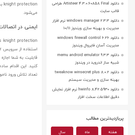
دانلود Artisteer 4.3.0.60858 Final طراحی
ion
قالب سایت
می‌شود.
دانلود windows manager 2.3.3 نرم افزار
ایمنی در اتصال
مدیریت و بهینه سازی ویندوز 10/11
دانلود windows firewall control 6.26
مدیریت آسان فایروال ویندوز
دانلود memu android emulator 9.3.3
شبیه ساز اندروید در ویندوز
کنید. این اقدام ساده
دانلود tweaknow winsecret plus 8.0.2
تعداد تلاش ورود ناموفق یک
بهینه سازی و مدیریت سیستم
دانلود hwinfo 8.42.5930 نرم افزار نمایش
دقیق اطلاعات سخت افزار
پربازدیدترین مطالب
هفته
ماه
سال