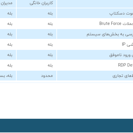
کاربران خانگی
مدیران 
موت دسکتاپ
بله
بله
Brute For
بله
بله
سی به بخش‌های سیستم
بله
بله
 IP
بله
بله
 ورود ناموفق
بله
بله
بله
بله
های تجاری
محدود
بله، بس