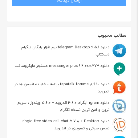
مطالب محبوب
دانلود telegram Desktop 6.5.1 نرم افزار رایگان تلگرام
دسکتاپ
دانلود messenger plus ! 6.00.0.773 مسنجر مایکروسافت
دانلود tapatalk forums 8.9.10 برنامه مشاهده انجمن ها در
اندروید
دانلود igram آیگرام 4.6.0 اندروید + 5.6.0 ویندوز ، سریع
ترین و امن ترین نسخه تلگرام
دانلود ringid free video call chat 5.7.8 + Desktop
تماس صوتی و تصویری در اندروید