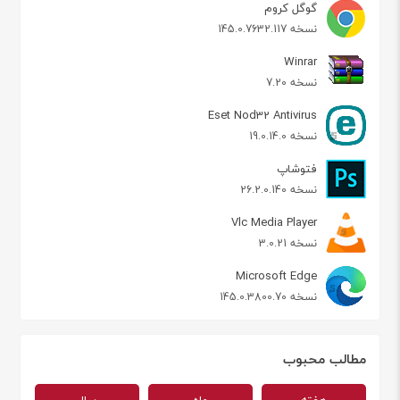
گوگل کروم
نسخه 145.0.7632.117
Winrar
نسخه 7.20
Eset Nod32 Antivirus
نسخه 19.0.14.0
فتوشاپ
نسخه 26.2.0.140
Vlc Media Player
نسخه 3.0.21
Microsoft Edge
نسخه 145.0.3800.70
مطالب محبوب
هفته
ماه
سال