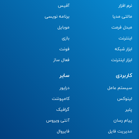
نرم افزار
آفیس
مالتی مدیا
برنامه نویسی
مبدل فرمت
موبایل
اینترنت
بازی
ابزار شبکه
فونت
ابزار اینترنت
فعال ساز
کاربردی
سایر
سیستم عامل
درایور
لینوکس
کامپوننت
پلیر
گرافیک
پیام رسان
آنتی ویروس
مدیریت فایل
فایروال