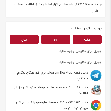
دانلود hwinfo 8.42.5930 نرم افزار نمایش دقیق اطلاعات سخت
افزار
پربازدیدترین مطالب
هفته
ماه
سال
چیزی برای نمایش وجود ندارد
چیزی برای نمایش وجود ندارد
دانلود telegram Desktop 6.5.1 نرم افزار رایگان تلگرام
دسکتاپ
دانلود auslogics file recovery Pro 12.1.1 نرم افزار بازیابی
اطلاعات
دانلود google chrome 145.0.7632.117 رایگان نرم افزار
مرورگر گوگل کروم