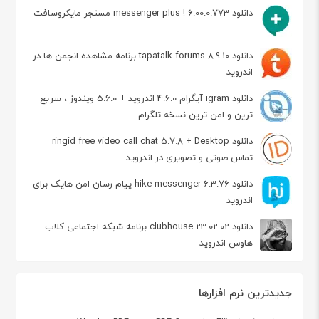
دانلود messenger plus ! 6.00.0.773 مسنجر مایکروسافت
دانلود tapatalk forums 8.9.10 برنامه مشاهده انجمن ها در
اندروید
دانلود igram آیگرام 4.6.0 اندروید + 5.6.0 ویندوز ، سریع
ترین و امن ترین نسخه تلگرام
دانلود ringid free video call chat 5.7.8 + Desktop
تماس صوتی و تصویری در اندروید
دانلود hike messenger 6.3.76 پیام‌ رسان‌ امن هایک برای
اندروید
دانلود clubhouse 23.02.02 برنامه شبکه اجتماعی کلاب
هاوس اندروید
جدیدترین نرم افزارها