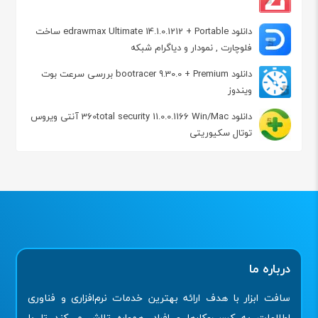
دانلود edrawmax Ultimate 14.1.0.1212 + Portable ساخت
فلوچارت , نمودار و دیاگرام شبکه
دانلود bootracer 9.30.0 + Premium بررسی سرعت بوت
ویندوز
دانلود 360total security 11.0.0.1166 Win/Mac آنتی ویروس
توتال سکیوریتی
درباره ما
سافت ابزار با هدف ارائه بهترین خدمات نرم‌افزاری و فناوری
اطلاعات به کسب‌وکارها و افراد، همواره تلاش می‌کند تا با