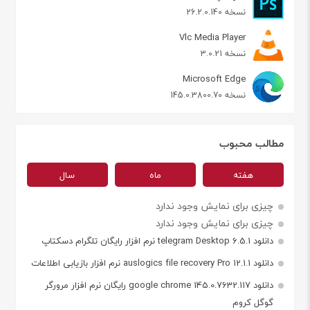
نسخه 26.2.0.140
Vlc Media Player
نسخه 3.0.21
Microsoft Edge
نسخه 145.0.3800.70
مطالب محبوب
هفته
ماه
سال
چیزی برای نمایش وجود ندارد
چیزی برای نمایش وجود ندارد
دانلود telegram Desktop 6.5.1 نرم افزار رایگان تلگرام دسکتاپ
دانلود auslogics file recovery Pro 12.1.1 نرم افزار بازیابی اطلاعات
دانلود google chrome 145.0.7632.117 رایگان نرم افزار مرورگر
گوگل کروم