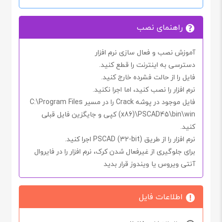
راهنمای نصب
آموزش نصب و فعال سازی نرم افزار
دسترسی به اینترنت را
قطع کنید.
فایل را از حالت فشرده خارج کنید.
نرم افزار را نصب کنید، اما اجرا
نکنید.
فایل موجود در پوشه
Crack
را در مسیر
C:\Program Files
(x86)\PSCAD45\bin\win
کپی و جایگزین فایل قبلی
کنید.
نرم افزار را از طریق
PSCAD (32-bit)
اجرا کنید.
برای جلوگیری از غیرفعال شدن
کرک
، نرم افزار را در
فایروال
آنتی ویروس یا ویندوز
قرار بدید
اطلاعات فایل