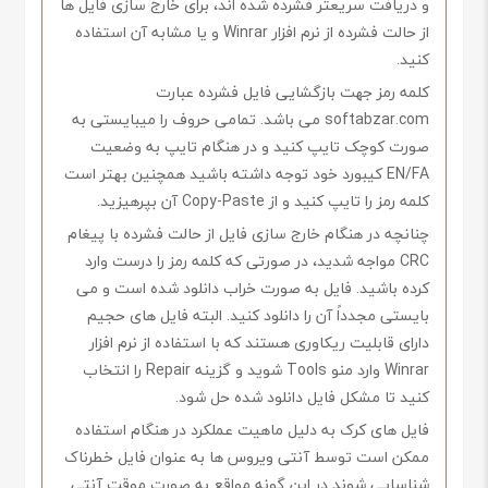
و دریافت سریعتر فشرده شده اند، برای خارج سازی فایل ها
از حالت فشرده از نرم افزار Winrar و یا مشابه آن استفاده
کنید.
کلمه رمز جهت بازگشایی فایل فشرده عبارت
softabzar.com می باشد. تمامی حروف را میبایستی به
صورت کوچک تایپ کنید و در هنگام تایپ به وضعیت
EN/FA کیبورد خود توجه داشته باشید همچنین بهتر است
کلمه رمز را تایپ کنید و از Copy-Paste آن بپرهیزید.
چنانچه در هنگام خارج سازی فایل از حالت فشرده با پیغام
CRC مواجه شدید، در صورتی که کلمه رمز را درست وارد
کرده باشید. فایل به صورت خراب دانلود شده است و می
بایستی مجدداً آن را دانلود کنید. البته فایل های حجیم
دارای قابلیت ریکاوری هستند که با استفاده از نرم افزار
Winrar وارد منو Tools شوید و گزینه Repair را انتخاب
کنید تا مشکل فایل دانلود شده حل شود.
فایل های کرک به دلیل ماهیت عملکرد در هنگام استفاده
ممکن است توسط آنتی ویروس ها به عنوان فایل خطرناک
شناسایی شوند در این گونه مواقع به صورت موقت آنتی