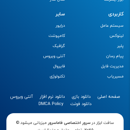
کاربردی
سایر
سیستم عامل
درایور
لینوکس
کامپوننت
پلیر
گرافیک
پیام رسان
آنتی ویروس
مدیریت فایل
فایروال
مسیریاب
تکنولوژی
صفحه اصلی
دانلود بازی
دانلود نرم افزار
آنتی ویروس
دانلود فونت
DMCA Policy
سافت ابزار در
سرور اختصاصی
فاماسرور
میزبانی میشود.©
2025 تمامی حقوق محفوظ است.