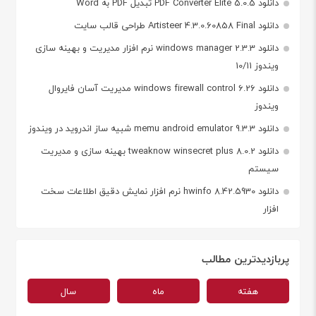
دانلود PDF Converter Elite 5.0.5 تبدیل PDF به Word
دانلود Artisteer 4.3.0.60858 Final طراحی قالب سایت
دانلود windows manager 2.3.3 نرم افزار مدیریت و بهینه سازی
ویندوز 10/11
دانلود windows firewall control 6.26 مدیریت آسان فایروال
ویندوز
دانلود memu android emulator 9.3.3 شبیه ساز اندروید در ویندوز
دانلود tweaknow winsecret plus 8.0.2 بهینه سازی و مدیریت
سیستم
دانلود hwinfo 8.42.5930 نرم افزار نمایش دقیق اطلاعات سخت
افزار
پربازدیدترین مطالب
هفته
ماه
سال