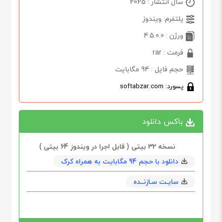
سال انتشار : 2025
پلتفرم: ویندوز
ورژن : 4.5.0.0
فرمت : rar
حجم فایل : 94 مگابایت
پسورد: softabzar.com
باکس دانلود
نسخه 32 بیتی ( قابل اجرا در و‌یندوز 64 بیتی )
دانلود با حجم 94 مگابايت به همراه کرک
سایـت سـازنــده