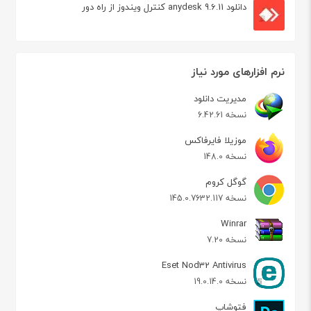
دانلود anydesk 9.6.11 کنترل ویندوز از راه دور
نرم افزارهای مورد نیاز
مدیریت دانلود
نسخه 6.42.61
موزیلا فایرفاکس
نسخه 148.0
گوگل کروم
نسخه 145.0.7632.117
Winrar
نسخه 7.20
Eset Nod32 Antivirus
نسخه 19.0.14.0
فتوشاپ