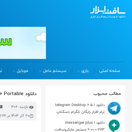
صفحه اصلی
بازی
سیستم عامل
موبایل
نر
دانلود waterfox G6.5.2 Win/Mac/Linux + Portable مرورگر واترفاکس
مطالب محبوب
دانلود telegram Desktop 6.5.1
بازدید: 306
نرم افزار رایگان تلگرام دسکتاپ
20 آذر 1403 در 11:26 ق.ظ
دانلود messenger plus !
6.00.0.773 مسنجر مایکروسافت