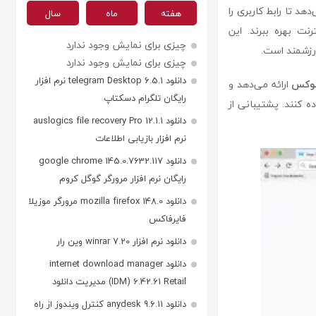
زه می‌دهد تا رابط کاربری را
هفته
ماه
سال
نت بهره ببرند. این
چیزی برای نمایش وجود ندارد
 ارزشمند است.
چیزی برای نمایش وجود ندارد
دانلود telegram Desktop 6.5.1 نرم افزار
نوکس
ارائه می‌دهد و
رایگان تلگرام دسکتاپ
ه کنند. پشتیبانی از
دانلود auslogics file recovery Pro 12.1.1
نرم افزار بازیابی اطلاعات
دانلود google chrome 145.0.7632.117
رایگان نرم افزار مرورگر گوگل کروم
دانلود mozilla firefox 148.0 مرورگر موزیلا
فایرفاکس
دانلود نرم افزار winrar 7.20 وین رار
دانلود internet download manager
(IDM) 6.42.61 Retail مدیریت دانلود
دانلود anydesk 9.6.11 کنترل ویندوز از راه