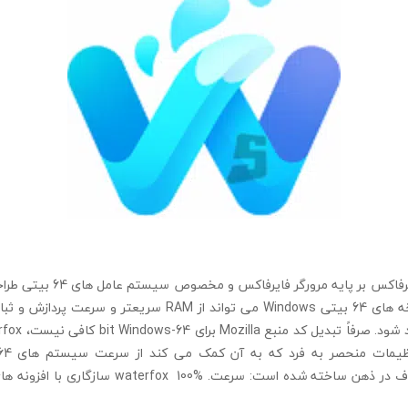
waterfox مرورگر واترفاکس بر پایه 
طراحی شده برای نسخه های 64 بیتی Windows می تواند از RAM سری