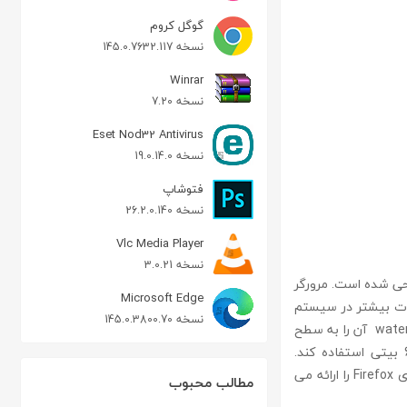
گوگل کروم
نسخه 145.0.7632.117
Winrar
نسخه 7.20
Eset Nod32 Antivirus
نسخه 19.0.14.0
فتوشاپ
نسخه 26.2.0.140
Vlc Media Player
نسخه 3.0.21
مرورگر فایرفاکس و مخصوص سیستم عامل های 64 بیتی طراحی شده است. مرورگر
Microsoft Edge
عتر و سرعت پردازش و ثبات بیشتر در سیستم
نسخه 145.0.3800.70
های 64 بیتی بهره‌مند شود. صرفاً تبدیل کد منبع Mozilla برای 64-bit Windows کافی نیست، waterfox آن را به سطح
دیگری می برد با تنظیمات منحصر به فرد که به آن کمک می کند از سرعت سیستم های 64 بیتی استفاده کند.
waterfox با یک هدف در ذهن ساخته شده است: سرعت. waterfox 100% سازگاری با افزونه های Firefox را ارائه می
مطالب محبوب