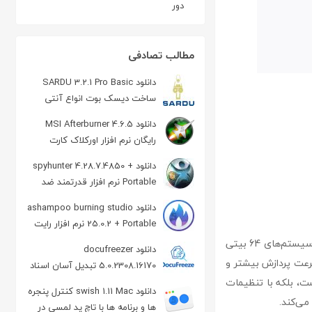
دور
مطالب تصادفی
دانلود SARDU 3.2.1 Pro Basic
ساخت دیسک بوت انواع آنتی
ویروس
دانلود MSI Afterburner 4.6.5
رایگان نرم افزار اورکلاک کارت
گرافیک
دانلود spyhunter 4.28.7.4850 +
Portable نرم افزار قدرتمند ضد
جاسوسی
دانلود ashampoo burning studio
25.0.2 + Portable نرم افزار رایت
سی دی
طراحی شده و به طور خاص برای سیستم‌های 64 بیتی
دانلود docufreezer
است. این مرورگر از مزایای سیستم‌های 64 بیتی مانند استفاده بهینه از RAM، سرعت پردازش بیشتر و
5.0.2308.16170 تبدیل آسان اسناد
و تصاویر
بع موزیلا نیست، بلکه با تنظیمات
دانلود swish 1.11 Mac کنترل پنجره‌
می‌کند.
ها و برنامه‌ ها با تاچ‌ پد لمسی در