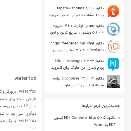
دانلود tapatalk forums 8.9.10
برنامه مشاهده انجمن ها در اندروید
دانلود igram آیگرام 4.6.0 اندروید
+ 5.6.0 ویندوز ، سریع ترین و امن
ترین نسخه تلگرام
دانلود ringid free video call chat
5.7.8 + Desktop تماس صوتی و
تصویری در اندروید
دانلود hike messenger 6.3.76
پیام‌ رسان‌ امن هایک برای اندروید
waterfox
دانلود clubhouse 23.02.02 برنامه
شبکه اجتماعی کلاب هاوس
اندروید
جدیدترین نرم افزارها
دانلود PDF Converter Elite 5.0.5 تبدیل
PDF به Word
دهد.