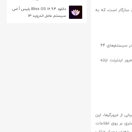
مکینتاش
دانلود Bliss OS 16.9.4 بلیس اُ اس
ن 100٪ با افزونه‌های فایرفاکس سازگار است، که به
سیستم عامل اندروید 13
: استفاده بهینه از منابع سخت‌افزاری مانند RAM و پردازنده در سیستم‌های 64
ور اینترنت ارائه
رخلاف برخی از مرورگرها، این
شتری بر روی اطلاعات
‌دهند، بسیار جذاب