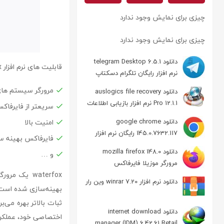
چیزی برای نمایش وجود ندارد
چیزی برای نمایش وجود ندارد
دانلود telegram Desktop 6.5.1
قابلیت های نرم افزار waterfox
نرم افزار رایگان تلگرام دسکتاپ
مرورگر سیستم های 64 بی
دانلود auslogics file recovery
Pro 12.1.1 نرم افزار بازیابی اطلاعات
سریعتر از فایرفاک
دانلود google chrome
امنیت بالا
145.0.7632.117 رایگان نرم افزار
فایرفاکس بهینه س
مرورگر گوگل کروم
دانلود mozilla firefox 148.0
و …
مرورگر موزیلا فایرفاکس
waterfox یک مرورگر قدرتمند است که بر پایه مرورگر
دانلود نرم افزار winrar 7.20 وین رار
دانلود internet download
اختصاصی خود، عملکرد ر
manager (IDM) 6.42.61 Retail