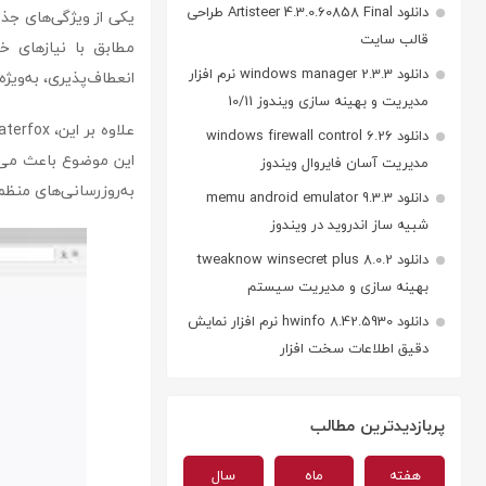
دانلود Artisteer 4.3.0.60858 Final طراحی
قالب سایت
مطابق با نیازهای خو
دانلود windows manager 2.3.3 نرم افزار
انعطاف‌پذیری، به‌ویژه
مدیریت و بهینه سازی ویندوز 10/11
علاوه بر این، waterfox نسخه‌های مخصوص سیستم‌عامل‌های مختلف از جمله
دانلود windows firewall control 6.26
این موضوع باعث می‌شو
مدیریت آسان فایروال ویندوز
به‌روزرسانی‌های منظم
دانلود memu android emulator 9.3.3
شبیه ساز اندروید در ویندوز
دانلود tweaknow winsecret plus 8.0.2
بهینه سازی و مدیریت سیستم
دانلود hwinfo 8.42.5930 نرم افزار نمایش
دقیق اطلاعات سخت افزار
پربازدیدترین مطالب
هفته
ماه
سال