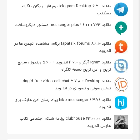
دانلود telegram Desktop 6.5.1 نرم افزار رایگان تلگرام
دسکتاپ
دانلود messenger plus ! 6.00.0.773 مسنجر مایکروسافت
دانلود tapatalk forums 8.9.10 برنامه مشاهده انجمن ها در
اندروید
دانلود igram آیگرام 4.6.0 اندروید + 5.6.0 ویندوز ، سریع
ترین و امن ترین نسخه تلگرام
دانلود ringid free video call chat 5.7.8 + Desktop
تماس صوتی و تصویری در اندروید
دانلود hike messenger 6.3.76 پیام‌ رسان‌ امن هایک برای
اندروید
دانلود clubhouse 23.02.02 برنامه شبکه اجتماعی کلاب
هاوس اندروید