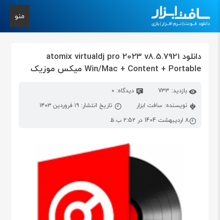
منو
دانلود atomix virtualdj pro 2023 v8.5.7921
Win/Mac + Content + Portable میکس موزیک
بازدید: 733
دیدگاه: 0
نویسنده: سافت ابزار
تاریخ انتشار: ۱۹ فروردین ۱۴۰۳
8 اردیبهشت 1404 در 2:52 ب.ظ