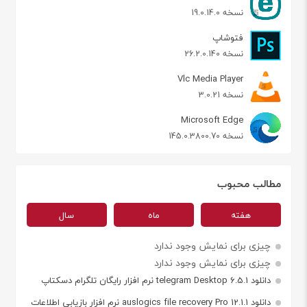
نسخه 19.0.14.0
فتوشاپ
نسخه 26.2.0.140
Vlc Media Player
نسخه 3.0.21
Microsoft Edge
نسخه 145.0.3800.70
مطالب محبوب
هفته
ماه
سال
چیزی برای نمایش وجود ندارد
چیزی برای نمایش وجود ندارد
دانلود telegram Desktop 6.5.1 نرم افزار رایگان تلگرام دسکتاپ
دانلود auslogics file recovery Pro 12.1.1 نرم افزار بازیابی اطلاعات