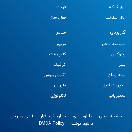
ابزار شبکه
فونت
ابزار اینترنت
فعال ساز
کاربردی
سایر
سیستم عامل
درایور
لینوکس
کامپوننت
پلیر
گرافیک
پیام رسان
آنتی ویروس
مدیریت فایل
فایروال
مسیریاب
تکنولوژی
صفحه اصلی
دانلود بازی
دانلود نرم افزار
آنتی ویروس
دانلود فونت
DMCA Policy