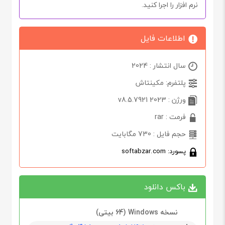
نرم افزار را اجرا کنید.
اطلاعات فایل
سال انتشار : 2024
پلتفرم: مکینتاش
ورژن : 2023 v8.5.7921
فرمت : rar
حجم فایل : 730 مگابایت
پسورد: softabzar.com
باکس دانلود
نسخه Windows (64 بیتی)