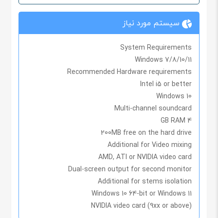
سیستم مورد نیاز
System Requirements
Windows 7/8/10/11
Recommended Hardware requirements
Intel i5 or better
Windows 10
Multi-channel soundcard
4 GB RAM
200MB free on the hard drive
Additional for Video mixing
AMD, ATI or NVIDIA video card
Dual-screen output for second monitor
Additional for stems isolation
Windows 10 64-bit or Windows 11
NVIDIA video card (9xx or above)