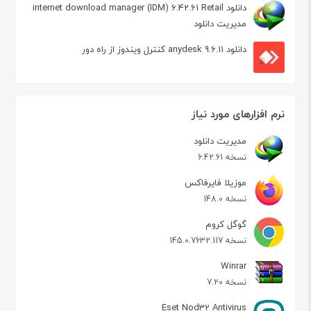
دانلود internet download manager (IDM) 6.42.61 Retail
مدیریت دانلود
دانلود anydesk 9.6.11 کنترل ویندوز از راه دور
نرم افزارهای مورد نیاز
مدیریت دانلود
نسخه 6.42.61
موزیلا فایرفاکس
نسخه 148.0
گوگل کروم
نسخه 145.0.7632.117
Winrar
نسخه 7.20
Eset Nod32 Antivirus