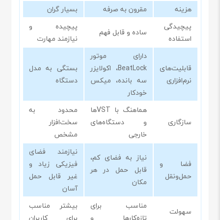
هزینه
مقرون به صرفه
بسیار گران
پیچیدگی
پیچیده و
ساده و قابل فهم
استفاده
نیازمند مهارت
دارای موتور
قابلیت‌های
BeatLock، اکولایزر
بستگی به مدل
نرم‌افزاری
سه بانده، میکس
دستگاه
خودکار
هماهنگ با VSTها
محدود به
سازگاری
و دستگاه‌های
سخت‌افزار
خارجی
مشخص
نیازمند فضای
نیاز به فضای کم،
فضا و
فیزیکی زیاد و
قابل حمل در هر
حمل‌ونقل
غیر قابل حمل
مکان
آسان
مناسب برای
بیشتر مناسب
سهولت
تازه‌کارها و
برای کاربران