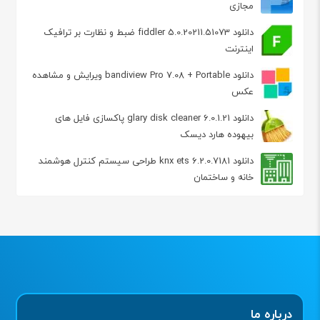
مجازی
دانلود fiddler 5.0.20211.51073 ضبط و نظارت بر ترافیک
اینترنت
دانلود bandiview Pro 7.08 + Portable ویرایش و مشاهده
عکس
دانلود glary disk cleaner 6.0.1.21 پاکسازی فایل های
بیهوده هارد دیسک
دانلود knx ets 6.2.0.7181 طراحی سیستم کنترل هوشمند
خانه و ساختمان
درباره ما