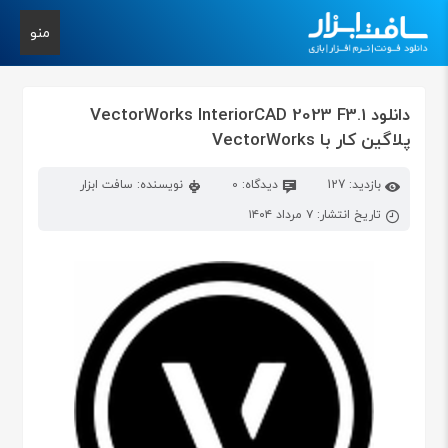
منو
دانلود VectorWorks InteriorCAD 2023 F3.1
پلاگین کار با VectorWorks
بازدید: 127
دیدگاه: 0
نویسنده: سافت ابزار
تاریخ انتشار: ۷ مرداد ۱۴۰۴