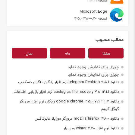
نسخه 3.0.21
Microsoft Edge
نسخه 145.0.3800.70
مطالب محبوب
هفته
ماه
سال
چیزی برای نمایش وجود ندارد
چیزی برای نمایش وجود ندارد
دانلود telegram Desktop 6.5.1 نرم افزار رایگان تلگرام دسکتاپ
دانلود auslogics file recovery Pro 12.1.1 نرم افزار بازیابی اطلاعات
دانلود google chrome 145.0.7632.117 رایگان نرم افزار مرورگر
گوگل کروم
دانلود mozilla firefox 148.0 مرورگر موزیلا فایرفاکس
دانلود نرم افزار winrar 7.20 وین رار