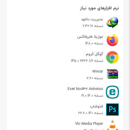
نرم افزارهای مورد نیاز
مدیریت دانلود
نسخه 6.42.61
موزیلا فایرفاکس
نسخه 148.0
گوگل کروم
نسخه 145.0.7632.117
Winrar
نسخه 7.20
Eset Nod32 Antivirus
نسخه 19.0.14.0
فتوشاپ
نسخه 26.2.0.140
Vlc Media Player