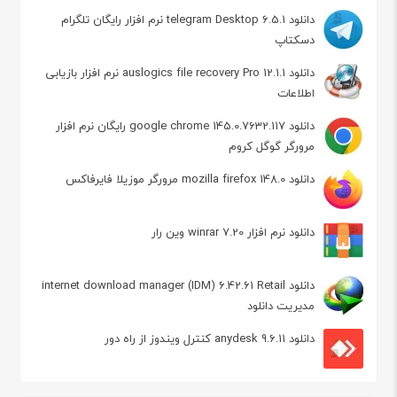
دانلود telegram Desktop 6.5.1 نرم افزار رایگان تلگرام
دسکتاپ
دانلود auslogics file recovery Pro 12.1.1 نرم افزار بازیابی
اطلاعات
دانلود google chrome 145.0.7632.117 رایگان نرم افزار
مرورگر گوگل کروم
دانلود mozilla firefox 148.0 مرورگر موزیلا فایرفاکس
دانلود نرم افزار winrar 7.20 وین رار
دانلود internet download manager (IDM) 6.42.61 Retail
مدیریت دانلود
دانلود anydesk 9.6.11 کنترل ویندوز از راه دور