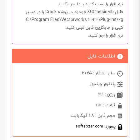
نرم افزار را نصب کنید ، اما اجرا
نکنید.
فایل
XGClassic.vlb
موجود در پوشه
Crack
را در مسیر
C:\Program Files\Vectorworks 2023\Plug-Ins\xg
کپی و جایگزین فایل قبلی کنید.
نرم افزار را اجرا کنید.
اطلاعات فایل
سال انتشار : 2025
پلتفرم: ویندوز
ورژن : 3.1
فرمت : rar
حجم فایل : 1.8 گیگابایت
پسورد: softabzar.com