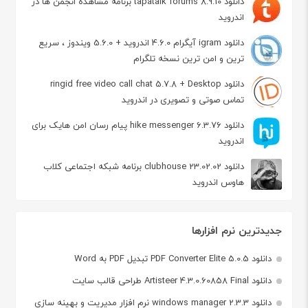
دانلود tapatalk forums 8.9.10 برنامه مشاهده انجمن ها در
اندروید
دانلود igram آیگرام 4.6.0 اندروید + 5.6.0 ویندوز ، سریع
ترین و امن ترین نسخه تلگرام
دانلود ringid free video call chat 5.7.8 + Desktop
تماس صوتی و تصویری در اندروید
دانلود hike messenger 6.3.76 پیام‌ رسان‌ امن هایک برای
اندروید
دانلود clubhouse 23.02.02 برنامه شبکه اجتماعی کلاب
هاوس اندروید
جدیدترین نرم افزارها
دانلود PDF Converter Elite 5.0.5 تبدیل PDF به Word
دانلود Artisteer 4.3.0.60858 Final طراحی قالب سایت
دانلود windows manager 2.3.3 نرم افزار مدیریت و بهینه سازی