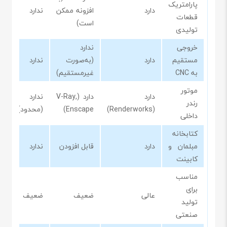
پارامتریک
دارد
افزونه ممکن
ندارد
قطعات
است)
تولیدی
خروجی
ندارد
مستقیم
دارد
(به‌صورت
ندارد
به CNC
غیرمستقیم)
موتور
دارد
دارد (V-Ray,
ندارد
رندر
(Renderworks)
Enscape)
(محدود)
داخلی
کتابخانه
مبلمان و
دارد
قابل افزودن
ندارد
کابینت
مناسب
برای
عالی
ضعیف
ضعیف
تولید
صنعتی