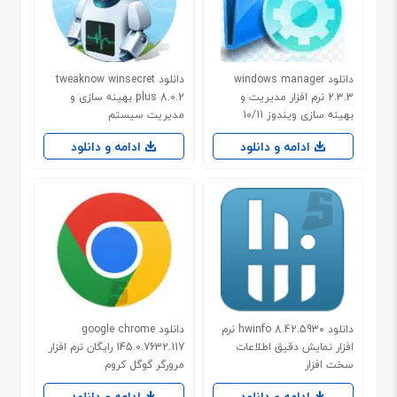
دانلود windows manager
دانلود tweaknow winsecret
2.3.3 نرم افزار مدیریت و
plus 8.0.2 بهینه سازی و
بهینه سازی ویندوز 10/11
مدیریت سیستم
ادامه و دانلود
ادامه و دانلود
دانلود hwinfo 8.42.5930 نرم
دانلود google chrome
افزار نمایش دقیق اطلاعات
145.0.7632.117 رایگان نرم افزار
سخت افزار
مرورگر گوگل کروم
ادامه و دانلود
ادامه و دانلود