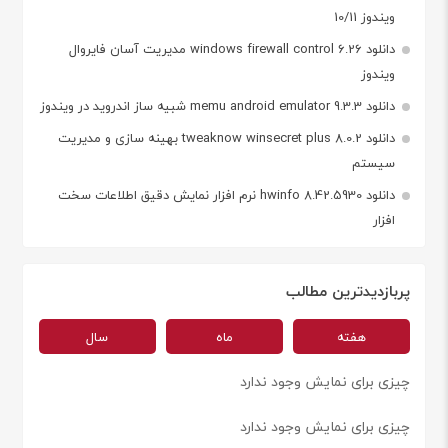
ویندوز 10/11
دانلود windows firewall control 6.26 مدیریت آسان فایروال
ویندوز
دانلود memu android emulator 9.3.3 شبیه ساز اندروید در ویندوز
دانلود tweaknow winsecret plus 8.0.2 بهینه سازی و مدیریت
سیستم
دانلود hwinfo 8.42.5930 نرم افزار نمایش دقیق اطلاعات سخت
افزار
پربازدیدترین مطالب
هفته
ماه
سال
چیزی برای نمایش وجود ندارد
چیزی برای نمایش وجود ندارد