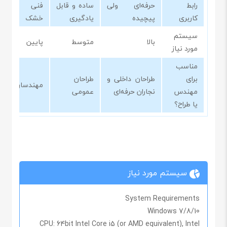
رابط
حرفه‌ای ولی
ساده و قابل
فنی و
کاربری
پیچیده
یادگیری
خشک
سیستم
بالا
متوسط
پایین
مورد نیاز
مناسب
برای
طراحان داخلی و
طراحان
مهندسان
مهندس
نجاران حرفه‌ای
عمومی
یا طراح؟
سیستم مورد نیاز
System Requirements
Windows 7/8/10
CPU
: 64bit Intel Core i5 (or AMD equivalent), Intel