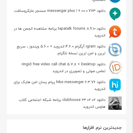
دانلود messenger plus ! 6.00.0.773 مسنجر مایکروسافت
دانلود tapatalk forums 8.9.10 برنامه مشاهده انجمن ها در
اندروید
دانلود igram آیگرام 4.6.0 اندروید + 5.6.0 ویندوز ، سریع
ترین و امن ترین نسخه تلگرام
دانلود ringid free video call chat 5.7.8 + Desktop
تماس صوتی و تصویری در اندروید
دانلود hike messenger 6.3.76 پیام‌ رسان‌ امن هایک برای
اندروید
دانلود clubhouse 23.02.02 برنامه شبکه اجتماعی کلاب
هاوس اندروید
جدیدترین نرم افزارها