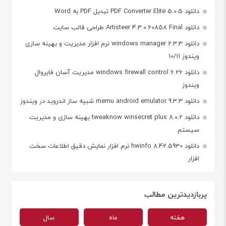
دانلود PDF Converter Elite 5.0.5 تبدیل PDF به Word
دانلود Artisteer 4.3.0.60858 Final طراحی قالب سایت
دانلود windows manager 2.3.3 نرم افزار مدیریت و بهینه سازی
ویندوز 10/11
دانلود windows firewall control 6.26 مدیریت آسان فایروال
ویندوز
دانلود memu android emulator 9.3.3 شبیه ساز اندروید در ویندوز
دانلود tweaknow winsecret plus 8.0.2 بهینه سازی و مدیریت
سیستم
دانلود hwinfo 8.42.5930 نرم افزار نمایش دقیق اطلاعات سخت
افزار
پربازدیدترین مطالب
هفته
ماه
سال