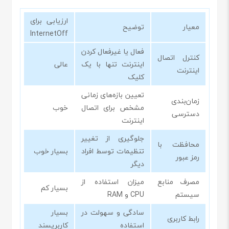
ارزیابی برای
معیار
توضیح
InternetOff
فعال یا غیرفعال کردن
کنترل اتصال
اینترنت تنها با یک
عالی
اینترنت
کلیک
تعیین بازه‌های زمانی
زمان‌بندی
مشخص برای اتصال
خوب
دسترسی
اینترنت
جلوگیری از تغییر
محافظت با
تنظیمات توسط افراد
بسیار خوب
رمز عبور
دیگر
مصرف منابع
میزان استفاده از
بسیار کم
سیستم
CPU و RAM
سادگی و سهولت در
بسیار
رابط کاربری
استفاده
کاربرپسند