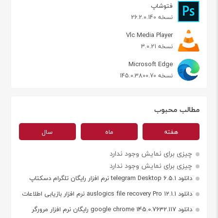
فتوشاپ
نسخه 26.2.0.140
Vlc Media Player
نسخه 3.0.21
Microsoft Edge
نسخه 145.0.3800.70
مطالب محبوب
هفته
ماه
سال
چیزی برای نمایش وجود ندارد
چیزی برای نمایش وجود ندارد
دانلود telegram Desktop 6.5.1 نرم افزار رایگان تلگرام دسکتاپ
دانلود auslogics file recovery Pro 12.1.1 نرم افزار بازیابی اطلاعات
دانلود google chrome 145.0.7632.117 رایگان نرم افزار مرورگر