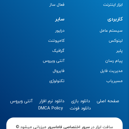
ابزار اینترنت
فعال ساز
کاربردی
سایر
سیستم عامل
درایور
لینوکس
کامپوننت
پلیر
گرافیک
پیام رسان
آنتی ویروس
مدیریت فایل
فایروال
مسیریاب
تکنولوژی
صفحه اصلی
دانلود بازی
دانلود نرم افزار
آنتی ویروس
دانلود فونت
DMCA Policy
سافت ابزار در
سرور اختصاصی
فاماسرور
میزبانی میشود.©