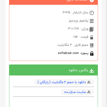
سال انتشار : 2025
پلتفرم: ویندوز
ورژن : 3.0.1.68
فرمت : rar
حجم فایل : 2 مگابایت
پسورد: softabzar.com
باکس دانلود
دانلود با حجم 2 مگابايت ( رایگان )
سایـت سـازنــده