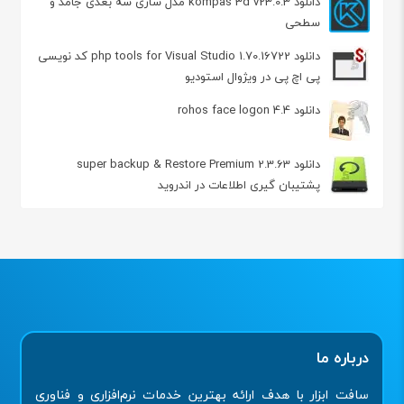
دانلود kompas 3d v23.0.3 مدل سازی سه بعدی جامد و
سطحی
دانلود php tools for Visual Studio 1.70.16722 کد نویسی
پی اچ پی در ویژوال استودیو
دانلود rohos face logon 4.4
دانلود super backup & Restore Premium 2.3.63
پشتیبان گیری اطلاعات در اندروید
درباره ما
سافت ابزار با هدف ارائه بهترین خدمات نرم‌افزاری و فناوری