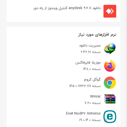
دانلود anydesk 9.6.11 کنترل ویندوز از راه دور
نرم افزارهای مورد نیاز
مدیریت دانلود
نسخه 6.42.61
موزیلا فایرفاکس
نسخه 148.0
گوگل کروم
نسخه 145.0.7632.117
Winrar
نسخه 7.20
Eset Nod32 Antivirus
نسخه 19.0.14.0