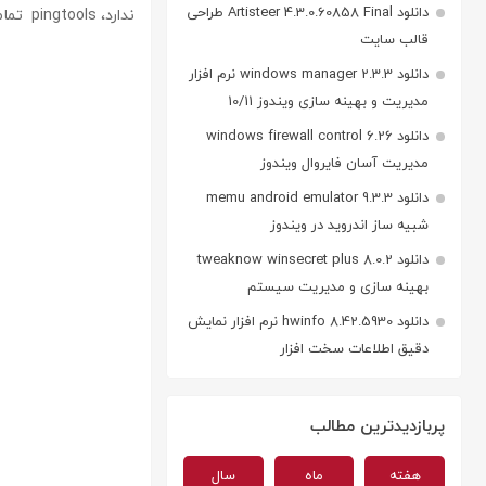
دانلود Artisteer 4.3.0.60858 Final طراحی
ندارد، pingtools تمامی این توابع را به آسانی در اختیار کاربران قرار می‌دهد.
قالب سایت
دانلود windows manager 2.3.3 نرم افزار
مدیریت و بهینه سازی ویندوز 10/11
دانلود windows firewall control 6.26
مدیریت آسان فایروال ویندوز
دانلود memu android emulator 9.3.3
شبیه ساز اندروید در ویندوز
دانلود tweaknow winsecret plus 8.0.2
بهینه سازی و مدیریت سیستم
دانلود hwinfo 8.42.5930 نرم افزار نمایش
دقیق اطلاعات سخت افزار
پربازدیدترین مطالب
هفته
ماه
سال