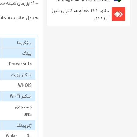
– **ابزارهای شبکه محلی (LAN)**: بررسی شبکه‌های محلی و دستگ
مدیریت دانلود
دانلود anydesk 9.6.11 کنترل ویندوز
جدول مقایسه pingtools با برنامه‌های مشابه
از راه دور
ویژگی‌ها
پینگ
Traceroute
اسکنر پورت
WHOIS
اسکنر Wi-Fi
جستجوی
DNS
ژئوپینگ
Wake On