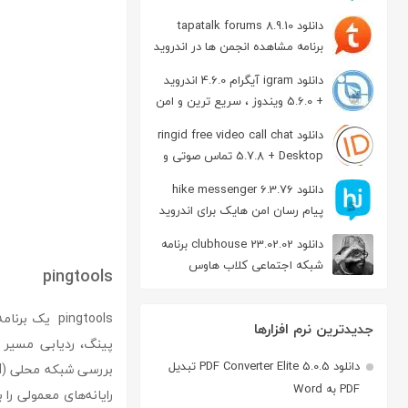
دانلود tapatalk forums 8.9.10
برنامه مشاهده انجمن ها در اندروید
دانلود igram آیگرام 4.6.0 اندروید
+ 5.6.0 ویندوز ، سریع ترین و امن
ترین نسخه تلگرام
دانلود ringid free video call chat
5.7.8 + Desktop تماس صوتی و
تصویری در اندروید
دانلود hike messenger 6.3.76
پیام‌ رسان‌ امن هایک برای اندروید
دانلود clubhouse 23.02.02 برنامه
شبکه اجتماعی کلاب هاوس
pingtools
اندروید
pingtools ی
جدیدترین نرم افزارها
دانلود PDF Converter Elite 5.0.5 تبدیل
PDF به Word
رایانه‌های معمولی را