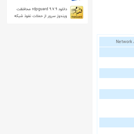
زیرنویس فیلم
دانلود rdpguard 9.7.9 محافظت
ویندوز سرور از حملات نفوذ شبکه
Network 