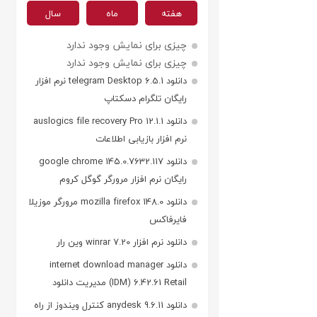
هفته
ماه
سال
چیزی برای نمایش وجود ندارد
چیزی برای نمایش وجود ندارد
دانلود telegram Desktop 6.5.1 نرم افزار
رایگان تلگرام دسکتاپ
دانلود auslogics file recovery Pro 12.1.1
نرم افزار بازیابی اطلاعات
دانلود google chrome 145.0.7632.117
رایگان نرم افزار مرورگر گوگل کروم
دانلود mozilla firefox 148.0 مرورگر موزیلا
فایرفاکس
دانلود نرم افزار winrar 7.20 وین رار
دانلود internet download manager
(IDM) 6.42.61 Retail مدیریت دانلود
دانلود anydesk 9.6.11 کنترل ویندوز از راه