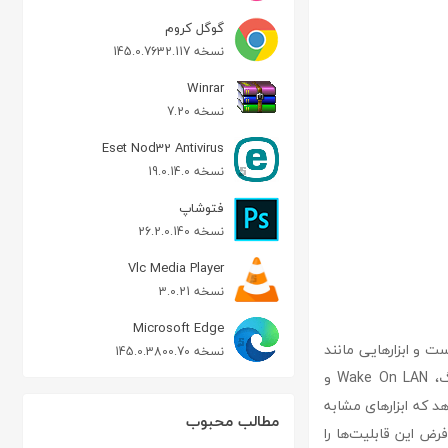
گوگل کروم
نسخه 145.0.7632.117
Winrar
نسخه 7.20
Eset Nod32 Antivirus
نسخه 19.0.14.0
فتوشاپ
نسخه 26.2.0.140
Vlc Media Player
نسخه 3.0.21
Microsoft Edge
ست و ابزارهایی مانند
نسخه 145.0.3800.70
پینگ، ردیابی مسیر (Traceroute)، اسکنر پورت، WHOIS، اسکنر Wi-Fi، جستجوی DNS، ژئوپینگ، Wake On LAN و
ن می‌دهد که ابزارهای مشابه
مطالب محبوب
رض این قابلیت‌ها را