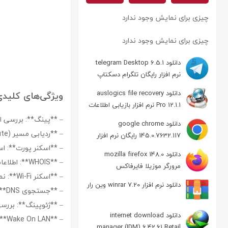
چیزی برای نمایش وجود ندارد
چیزی برای نمایش وجود ندارد
دانلود telegram Desktop 6.5.1
نرم افزار رایگان تلگرام دسکتاپ
دانلود auslogics file recovery
ویژگی‌های کلیدی ngtools
Pro 12.1.1 نرم افزار بازیابی اطلاعات
– **پینگ**: بررسی اتص
دانلود google chrome
– **ردیابی مسیر (Traceroute)**: نمایش مسیرهای پیموده شده تا رسیدن به مقصد
145.0.7632.117 رایگان نرم افزار
مرورگر گوگل کروم
– **اسکنر پورت**: اسکن
دانلود mozilla firefox 148.0
– **WHOIS**: اطلاعات مالکیت دامنه و IP
مرورگر موزیلا فایرفاکس
– **اسکنر Wi-Fi**: نمایش شبکه‌های وای‌فای در دسترس و جزئیات آن‌ها
دانلود نرم افزار winrar 7.20 وین رار
– **جستجوی DNS**: جستجوی رکوردهای DNS
– **ژئوپینگ**: بررس
دانلود internet download
– **Wake On LAN**: امکان بیدار کردن دستگاه‌های شبکه در LAN از راه دور
manager (IDM) 6.42.61 Retail