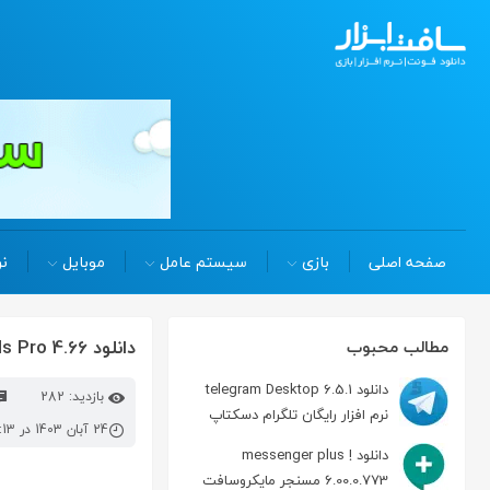
صفحه اصلی
بازی
سیستم عامل
موبایل
نر
دانلود pingtools Pro 4.66 برنامه تست شبکه و اینترنت در اندروید
مطالب محبوب
دانلود telegram Desktop 6.5.1
بازدید: 282
نرم افزار رایگان تلگرام دسکتاپ
24 آبان 1403 در 2:13 ب.ظ
دانلود messenger plus !
6.00.0.773 مسنجر مایکروسافت