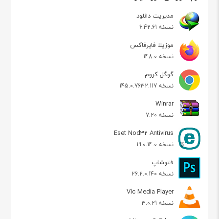
مدیریت دانلود
نسخه 6.42.61
موزیلا فایرفاکس
نسخه 148.0
گوگل کروم
نسخه 145.0.7632.117
Winrar
نسخه 7.20
Eset Nod32 Antivirus
نسخه 19.0.14.0
فتوشاپ
نسخه 26.2.0.140
Vlc Media Player
نسخه 3.0.21