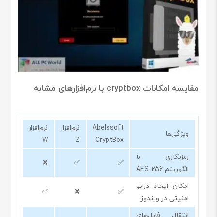
مقایسه امکانات cryptbox با نرم‌افزارهای مشابه
Abelssoft
نرم‌افزار
نرم‌افزار
ویژگی‌ها
W
Z
CryptBox
رمزنگاری با
❌
✅
✅
الگوریتم AES-256
امکان ایجاد درایو
✅
❌
✅
امنیتی در ویندوز
انتقال فایل‌های