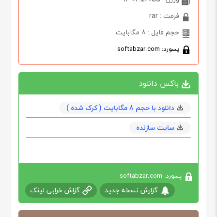
فرمت : rar
حجم فایل : 8 مگابایت
پسورد: softabzar.com
باکس دانلود
دانلود با حجم 8 مگابايت ( کرک شده )
سایت سازنده
پسورد: softabzar.com
گزارش نسخه جدید
گزاش خرابی لینک