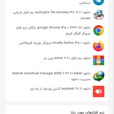
دسکتاپ
دانلود auslogics file recovery Pro 12.1.1 نرم افزار بازیابی
اطلاعات
دانلود google chrome 145.0.7632.117 رایگان نرم افزار
مرورگر گوگل کروم
دانلود mozilla firefox 148.0 مرورگر موزیلا فایرفاکس
دانلود نرم افزار winrar 7.20 وین رار
دانلود internet download manager (IDM) 6.42.61 Retail
مدیریت دانلود
دانلود anydesk 9.6.11 کنترل ویندوز از راه دور
نرم افزارهای مورد نیاز