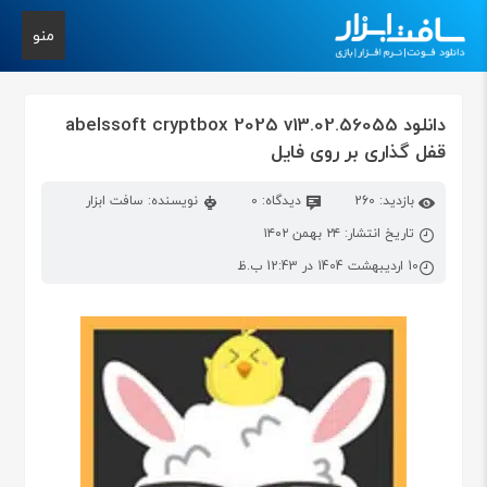
منو
دانلود abelssoft cryptbox 2025 v13.02.56055
قفل گذاری بر روی فایل
بازدید: 260
دیدگاه: 0
نویسنده: سافت ابزار
تاریخ انتشار: ۲۴ بهمن ۱۴۰۲
10 اردیبهشت 1404 در 12:43 ب.ظ