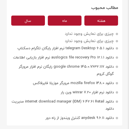
مطالب محبوب
هفته
ماه
سال
چیزی برای نمایش وجود ندارد
چیزی برای نمایش وجود ندارد
دانلود telegram Desktop 6.5.1 نرم افزار رایگان تلگرام دسکتاپ
دانلود auslogics file recovery Pro 12.1.1 نرم افزار بازیابی اطلاعات
دانلود google chrome 145.0.7632.117 رایگان نرم افزار مرورگر
گوگل کروم
دانلود mozilla firefox 148.0 مرورگر موزیلا فایرفاکس
دانلود نرم افزار winrar 7.20 وین رار
دانلود internet download manager (IDM) 6.42.61 Retail مدیریت
دانلود
دانلود anydesk 9.6.11 کنترل ویندوز از راه دور