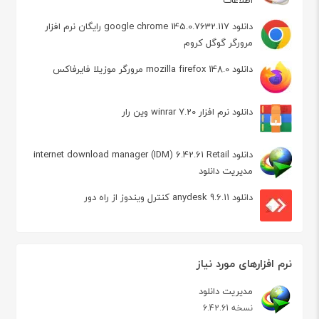
اطلاعات
دانلود google chrome 145.0.7632.117 رایگان نرم افزار
مرورگر گوگل کروم
دانلود mozilla firefox 148.0 مرورگر موزیلا فایرفاکس
دانلود نرم افزار winrar 7.20 وین رار
دانلود internet download manager (IDM) 6.42.61 Retail
مدیریت دانلود
دانلود anydesk 9.6.11 کنترل ویندوز از راه دور
نرم افزارهای مورد نیاز
مدیریت دانلود
نسخه 6.42.61