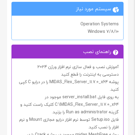
سیستم مورد نیاز
Operation Systems
Windows 7/8/10
راهنمای نصب
آموزش نصب و فعال سازی نرم افزار ورژن 2024
دسترسی به اینترنت را
قطع کنید
پوشه
MIDAS_Flex_Server_11.7.0_x64
را در درایو
C
کپی
کنید.
به روی فایل
server_install.bat
موجود در
C:\MIDAS_Flex_Server_11.7.0_x64
کلیک راست کنید و
گزینه
Run as administrator
را بزنید.
فایل
Setup.iso
توسط
نرم افزار درایو مجازی
Mount
و نرم
افزار را نصب کنید.
پوشه
midas MeshFree
موجود در پوشه
Crack
را در