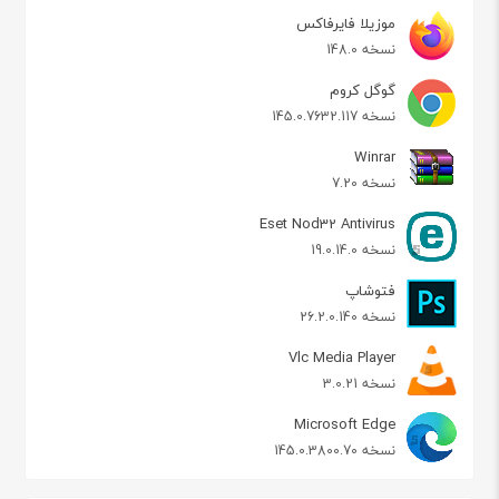
موزیلا فایرفاکس
نسخه 148.0
گوگل کروم
نسخه 145.0.7632.117
Winrar
نسخه 7.20
Eset Nod32 Antivirus
نسخه 19.0.14.0
فتوشاپ
نسخه 26.2.0.140
Vlc Media Player
نسخه 3.0.21
Microsoft Edge
نسخه 145.0.3800.70