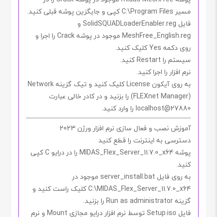
مسیر
C:\Program Files
کپی و جایگزین پوشه قبلی کنید.
فایل
SolidSQUADLoaderEnabler.reg
و
MeshFree_English.reg
موجود در پوشه
Crack
را اجرا و
روی دکمه
Yes
کلیک کنید.
سیستم را
Restart
کنید.
نرم افزار را اجرا کنید.
به روی آیکون
License
کلیک کنید و تیک گزینه
Network
(FLEXnet Manager)
را بزنید و در کادر خالی عبارت
27880@localhost
را وارد کنید.
آموزش نصب و فعال سازی نرم افزار ورژن 2023
دسترسی به اینترنت را
قطع کنید
پوشه
MIDAS_Flex_Server_11.7.0_x64
را در درایو
C
کپی
کنید.
به روی فایل
server_install.bat
موجود در
C:\MIDAS_Flex_Server_11.7.0_x64
کلیک راست کنید و
گزینه
Run as administrator
را بزنید.
فایل
Setup.iso
توسط
نرم افزار درایو مجازی
Mount
و نرم