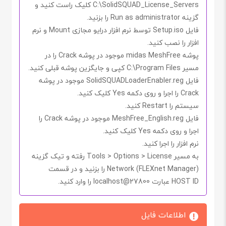
SolidSQUAD_License_Servers
C:\
کلیک راست کنید و
گزینه
Run as administrator
را بزنید.
فایل
Setup.iso
توسط
نرم افزار درایو مجازی
Mount
و نرم
افزار را نصب کنید.
پوشه
midas MeshFree
موجود در پوشه
Crack
را در
مسیر
C:\Program Files
کپی و جایگزین پوشه قبلی کنید.
فایل
SolidSQUADLoaderEnabler.reg
موجود در پوشه
Crack
را اجرا و روی دکمه
Yes
کلیک کنید.
سیستم را
Restart
کنید.
فایل
MeshFree_English.reg
موجود در پوشه
Crack
را
اجرا و روی دکمه
Yes
کلیک کنید.
نرم افزار را اجرا کنید.
به مسیر
Tools > Options > License
رفته و تیک گزینه
Network (FLEXnet Manager)
را بزنید و در قسمت
HOST ID
عبارت
27800@localhost
را وارد کنید.
اطلاعات فایل