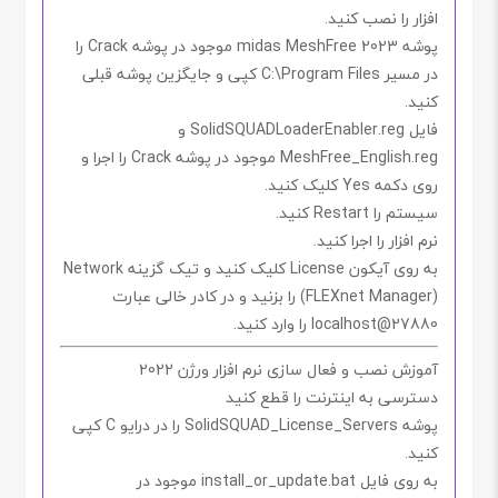
افزار را نصب کنید.
پوشه
midas MeshFree 2023
موجود در پوشه
Crack
را
در مسیر
C:\Program Files
کپی و جایگزین پوشه قبلی
کنید.
فایل
SolidSQUADLoaderEnabler.reg
و
MeshFree_English.reg
موجود در پوشه
Crack
را اجرا و
روی دکمه
Yes
کلیک کنید.
سیستم را
Restart
کنید.
نرم افزار را اجرا کنید.
به روی آیکون
License
کلیک کنید و تیک گزینه
Network
(FLEXnet Manager)
را بزنید و در کادر خالی عبارت
27880@localhost
را وارد کنید.
آموزش نصب و فعال سازی نرم افزار ورژن 2022
دسترسی به اینترنت را
قطع کنید
پوشه
SolidSQUAD_License_Servers
را در درایو
C
کپی
کنید.
به روی فایل
install_or_update.bat
موجود در