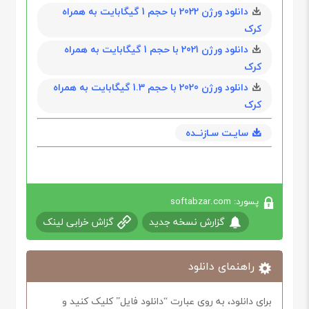
دانلود ورژن 2022 با حجم 1 گیگابايت به همراه
کرک
دانلود ورژن 2021 با حجم 1 گیگابايت به همراه
کرک
دانلود ورژن 2020 با حجم 1.3 گیگابايت به همراه
کرک
سایـت سـازنــده
پسورد: softabzar.com
گزارش نسخه جدید
گزاش خرابی لینک
راهنمای دانلود
برای دانلود، به روی عبارت “دانلود فایل” کلیک کنید و