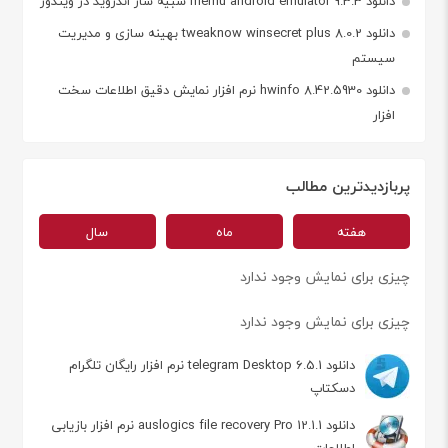
دانلود memu android emulator 9.3.3 شبیه ساز اندروید در ویندوز
دانلود tweaknow winsecret plus 8.0.2 بهینه سازی و مدیریت
سیستم
دانلود hwinfo 8.42.5930 نرم افزار نمایش دقیق اطلاعات سخت
افزار
پربازدیدترین مطالب
هفته
ماه
سال
چیزی برای نمایش وجود ندارد
چیزی برای نمایش وجود ندارد
دانلود telegram Desktop 6.5.1 نرم افزار رایگان تلگرام
دسکتاپ
دانلود auslogics file recovery Pro 12.1.1 نرم افزار بازیابی