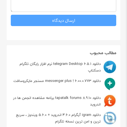
مطالب محبوب
دانلود telegram Desktop 6.5.1 نرم افزار رایگان تلگرام
دسکتاپ
دانلود messenger plus ! 6.00.0.773 مسنجر مایکروسافت
دانلود tapatalk forums 8.9.10 برنامه مشاهده انجمن ها در
اندروید
دانلود igram آیگرام 4.6.0 اندروید + 5.6.0 ویندوز ، سریع
ترین و امن ترین نسخه تلگرام