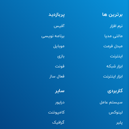
برترین ها
پربازدید
نرم افزار
آفیس
مالتی مدیا
برنامه نویسی
مبدل فرمت
موبایل
اینترنت
بازی
ابزار شبکه
فونت
ابزار اینترنت
فعال ساز
کاربردی
سایر
سیستم عامل
درایور
لینوکس
کامپوننت
پلیر
گرافیک