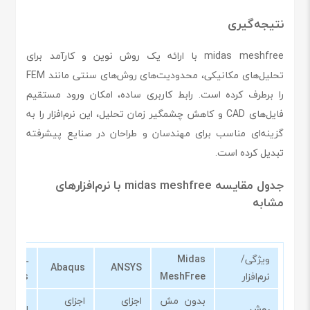
نتیجه‌گیری
midas meshfree با ارائه یک روش نوین و کارآمد برای
تحلیل‌های مکانیکی، محدودیت‌های روش‌های سنتی مانند FEM
را برطرف کرده است. رابط کاربری ساده، امکان ورود مستقیم
فایل‌های CAD و کاهش چشمگیر زمان تحلیل، این نرم‌افزار را به
گزینه‌ای مناسب برای مهندسان و طراحان در صنایع پیشرفته
تبدیل کرده است.
جدول مقایسه midas meshfree با نرم‌افزارهای
مشابه
ویژگی/
Midas
OMSOL
Abaqus
ANSYS
نرم‌افزار
MeshFree
hysics
بدون مش
اجزای
اجزای
روش
اجزای 