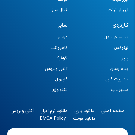
ابزار اینترنت
فعال ساز
کاربردی
سایر
سیستم عامل
درایور
لینوکس
کامپوننت
پلیر
گرافیک
پیام رسان
آنتی ویروس
مدیریت فایل
فایروال
مسیریاب
تکنولوژی
صفحه اصلی
دانلود بازی
دانلود نرم افزار
آنتی ویروس
دانلود فونت
DMCA Policy