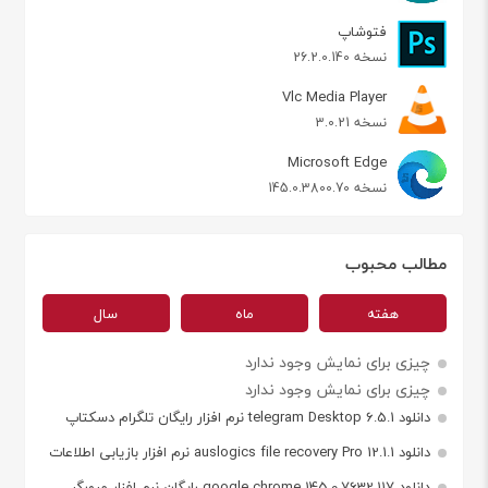
فتوشاپ
نسخه 26.2.0.140
Vlc Media Player
نسخه 3.0.21
Microsoft Edge
نسخه 145.0.3800.70
مطالب محبوب
هفته
ماه
سال
چیزی برای نمایش وجود ندارد
چیزی برای نمایش وجود ندارد
دانلود telegram Desktop 6.5.1 نرم افزار رایگان تلگرام دسکتاپ
دانلود auslogics file recovery Pro 12.1.1 نرم افزار بازیابی اطلاعات
دانلود google chrome 145.0.7632.117 رایگان نرم افزار مرورگر