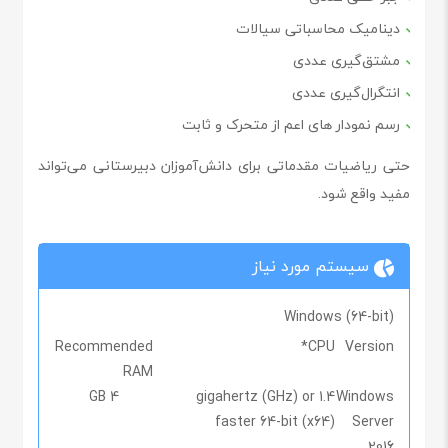
دینامیک محاسباتی سیالات
مشتق‌گیری عددی
انتگرال‌گیری عددی
رسم نمودار های اعم از متحرک و ثابت
حتی ریاضیات مقدماتی برای دانش‌آموزان دبیرستانی می‌تواند
مفید واقع شود.
سیستم مورد نیاز
Windows (64-bit)
Recommended
CPU*
Version
RAM
4 GB
1.4 gigahertz (GHz) or
Windows
faster 64-bit (x64)
Server
2016