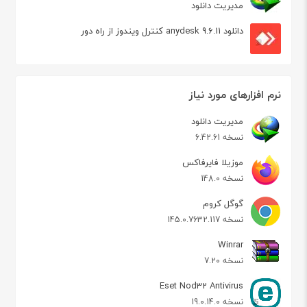
مدیریت دانلود
دانلود anydesk 9.6.11 کنترل ویندوز از راه دور
نرم افزارهای مورد نیاز
مدیریت دانلود
نسخه 6.42.61
موزیلا فایرفاکس
نسخه 148.0
گوگل کروم
نسخه 145.0.7632.117
Winrar
نسخه 7.20
Eset Nod32 Antivirus
نسخه 19.0.14.0