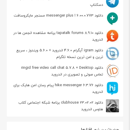
دسکتاپ
دانلود messenger plus ! 6.00.0.773 مسنجر مایکروسافت
دانلود tapatalk forums 8.9.10 برنامه مشاهده انجمن ها در
اندروید
دانلود igram آیگرام 4.6.0 اندروید + 5.6.0 ویندوز ، سریع
ترین و امن ترین نسخه تلگرام
دانلود ringid free video call chat 5.7.8 + Desktop
تماس صوتی و تصویری در اندروید
دانلود hike messenger 6.3.76 پیام‌ رسان‌ امن هایک برای
اندروید
دانلود clubhouse 23.02.02 برنامه شبکه اجتماعی کلاب
هاوس اندروید
جدیدترین نرم افزارها