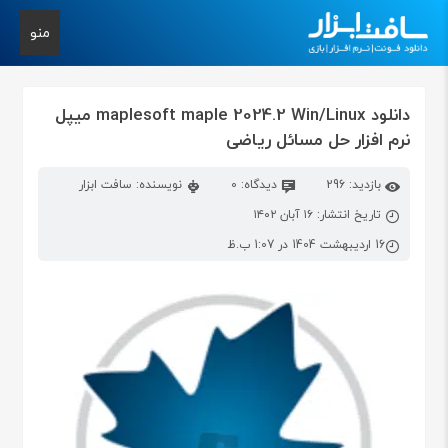
منو
دانلود maplesoft maple 2024.2 Win/Linux میپل
نرم افزار حل مسائل ریاضی
بازدید: 296
دیدگاه: 0
نویسنده: سافت ابزار
تاریخ انتشار: ۱۶ آبان ۱۴۰۲
16 اردیبهشت 1404 در 1:07 ب.ظ