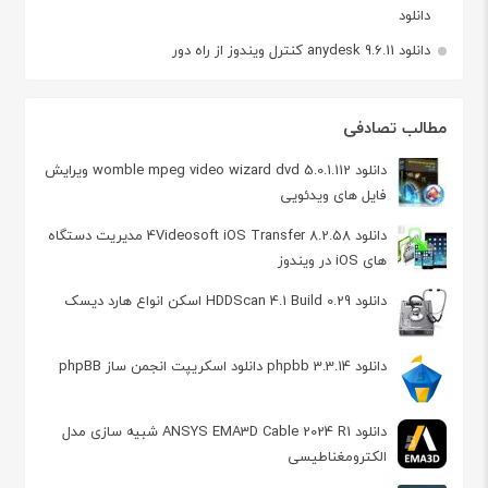
دانلود
دانلود anydesk 9.6.11 کنترل ویندوز از راه دور
مطالب تصادفی
دانلود womble mpeg video wizard dvd 5.0.1.112 ویرایش
فایل های ویدئویی
دانلود 4Videosoft iOS Transfer 8.2.58 مدیریت دستگاه
های iOS در ویندوز
دانلود HDDScan 4.1 Build 0.29 اسکن انواع هارد دیسک
دانلود phpbb 3.3.14 دانلود اسکریپت انجمن ساز phpBB
دانلود ANSYS EMA3D Cable 2024 R1 شبیه سازی مدل
الکترومغناطیسی