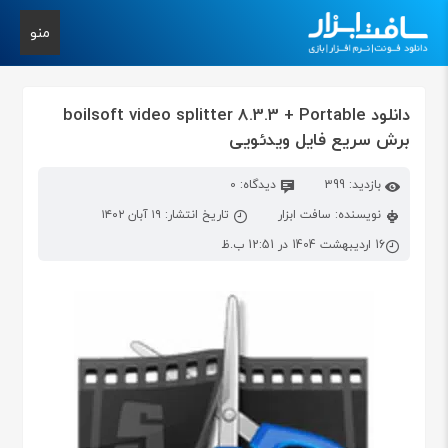
منو
دانلود boilsoft video splitter 8.3.3 + Portable
برش سریع فایل ویدئویی
بازدید: 399
دیدگاه: 0
نویسنده: سافت ابزار
تاریخ انتشار: ۱۹ آبان ۱۴۰۲
16 اردیبهشت 1404 در 12:51 ب.ظ