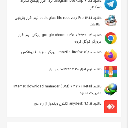
دانلود telegram Desktop 6.5.1 نرم افزار رایگان تلگرام
دسکتاپ
دانلود auslogics file recovery Pro 12.1.1 نرم افزار بازیابی
اطلاعات
دانلود google chrome 145.0.7632.117 رایگان نرم افزار
مرورگر گوگل کروم
دانلود mozilla firefox 148.0 مرورگر موزیلا فایرفاکس
دانلود نرم افزار winrar 7.20 وین رار
دانلود internet download manager (IDM) 6.42.61 Retail
مدیریت دانلود
دانلود anydesk 9.6.11 کنترل ویندوز از راه دور