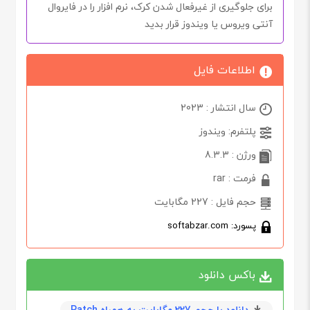
برای جلوگیری از غیرفعال شدن
کرک
، نرم افزار را در فایروال
آنتی ویروس یا ویندوز قرار بدید
اطلاعات فایل
سال انتشار : 2023
پلتفرم: ویندوز
ورژن : 8.3.3
فرمت : rar
حجم فایل : 227 مگابایت
پسورد: softabzar.com
باکس دانلود
دانلود با حجم 227 مگابايت به همراه Patch