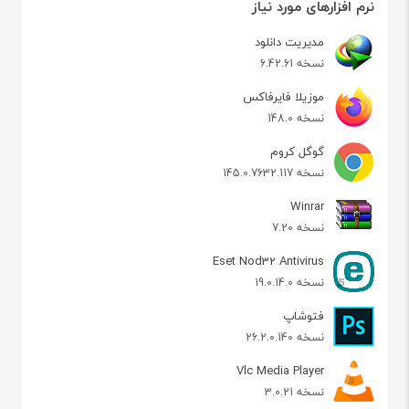
نرم افزارهای مورد نیاز
مدیریت دانلود
نسخه 6.42.61
موزیلا فایرفاکس
نسخه 148.0
گوگل کروم
نسخه 145.0.7632.117
Winrar
نسخه 7.20
Eset Nod32 Antivirus
نسخه 19.0.14.0
فتوشاپ
نسخه 26.2.0.140
Vlc Media Player
نسخه 3.0.21