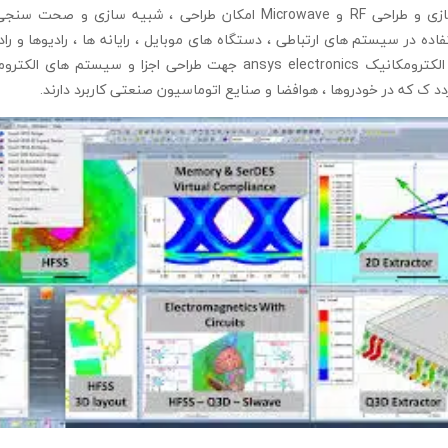
نرم افزارهای شبیه سازی و طراحی RF و Microwave امکان طراحی ، شبیه ساز
اده در سیستم های ارتباطی ، دستگاه های موبایل ، رایانه ها ، رادیوها و رادا
نرم افزار شبیه سازی الکترومکانیک ansys electronics جهت طراحی اجزا و س
 ک که در خودروها ، هوافضا و صنایع اتوماسیون صنعتی کاربرد دارند.