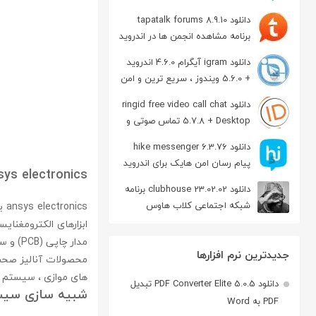
دانلود tapatalk forums 8.9.10
برنامه مشاهده انجمن ها در اندروید
دانلود igram آیگرام 4.6.0 اندروید
+ 5.6.0 ویندوز ، سریع ترین و امن
ترین نسخه تلگرام
دانلود ringid free video call chat
5.7.8 + Desktop تماس صوتی و
تصویری در اندروید
دانلود hike messenger 6.3.76
پیام‌ رسان‌ امن هایک برای اندروید
sys electronics
دانلود clubhouse 23.02.02 برنامه
شبکه اجتماعی کلاب هاوس
cs
اندروید
مدار چاپی (PCB) و سیستم های الکترومکانیکی را طراحی نمایند.
جدیدترین نرم افزارها
های موازی ، سیستم ها
دانلود PDF Converter Elite 5.0.5 تبدیل
شبیه سازی سیست
PDF به Word