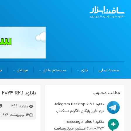
صفحه اصلی
بازی
سیستم عامل
موبایل
نر
دانلود ansys electronics suite 2024 R2.1 شبیه سازی سیستم الکترونیکی
مطالب محبوب
دانلود telegram Desktop 6.5.1
بازدید: 399
نرم افزار رایگان تلگرام دسکتاپ
14 اردیبهشت 1404 در 8:13 ق.ظ
دانلود messenger plus !
6.00.0.773 مسنجر مایکروسافت