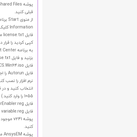
پوشه
hared Files
قبلی کنید.
از منوی
Start
برنا
Information
کلیک 
فایل
license.txt
مو
کپی کردید را قرار 
به برنامه
 Center
بزنید و فایل
se.txt
فایل
S.Win64.iso
فایل
Autorun
را ا
نرم افزار را نصب ک
انتخاب کنید و در
1055
را وارد کنید.)
فایل
Enabler.reg
فایل
variable.reg
پوشه
v241
موجود 
کنید.
پوشه
AnsysEM
مو