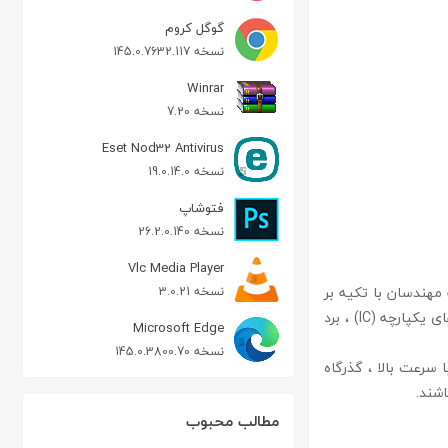
گوگل کروم
نسخه 145.0.7632.117
Winrar
نسخه 7.20
Eset Nod32 Antivirus
نسخه 19.0.14.0
فتوشاپ
نسخه 26.2.0.140
Vlc Media Player
 که مهندسان با تکیه بر
نسخه 3.0.21
ابزارهای الکترومغنایسی و محصولات شبیه سازی سیستم می توانند سیستم های ارتباطی ، مدارهای یکپارچه (IC) ، برد
Microsoft Edge
نسخه 145.0.3800.70
ل های سریال با سرعت بالا ، گذرگاه
اشند.
مطالب محبوب