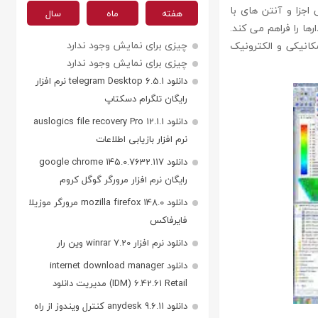
ی و صحت سنجی اجزا و آنتن های با
هفته
ماه
سال
رها را فراهم می کند.
چیزی برای نمایش وجود ندارد
یستم های الکترومکانیکی و الکترونیک
چیزی برای نمایش وجود ندارد
دانلود telegram Desktop 6.5.1 نرم افزار
رایگان تلگرام دسکتاپ
دانلود auslogics file recovery Pro 12.1.1
نرم افزار بازیابی اطلاعات
دانلود google chrome 145.0.7632.117
رایگان نرم افزار مرورگر گوگل کروم
دانلود mozilla firefox 148.0 مرورگر موزیلا
فایرفاکس
دانلود نرم افزار winrar 7.20 وین رار
دانلود internet download manager
(IDM) 6.42.61 Retail مدیریت دانلود
دانلود anydesk 9.6.11 کنترل ویندوز از راه