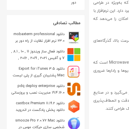
ست که به‌ویژه در طراحی
دور
 الکترومکانیکی کاربرد دارد. این نرم‌افزار با
امکان را می‌دهد که
مطالب تصادفی
دانلود mobaxterm professional
 با سرعت بالا، گذرگاه‌های
23.0 نرم افزار نظارت از راه دور بر
روی کامپیوترهای شبکه
دانلود فعال ساز ویندوز 11 , 10 , 8.1 ,
7 و آفیس 2021 , 2019 , 2016 ,
یکی از ویژگی‌های برجسته ansys electronics ، قابلیت طراحی و شبیه‌سازی سیستم‌های RF و Microwave است که
2013 , 2010
دانلود Export for iTunes 3.5
یوها و رادارها ضروری
Mac پشتیبان گیری از پلی لیست
آهنگ ها در آیتونز
دانلود pdq deploy enterprise
 می‌گیرد و در صنایع
19.4.16.0 مدیریت نصب و بروزسانی
سیستم تحت شبکه
صنعتی کاربرد دارد. ansys electronics با توجه به دقت و انعطاف‌پذیری
دانلود castbox Premium 11.19.2
ک طراحی کنند.
دانلود پخش پادکست در اندروید
دانلود smooze Pro 2.0.72 Mac
شخصی‌ سازی حرکات موس در