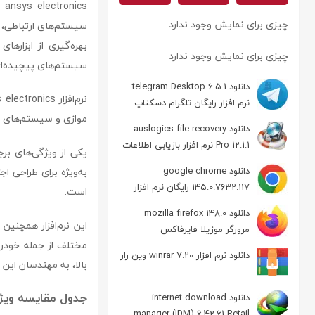
cs
چیزی برای نمایش وجود ندارد
بهره‌گیری از ابزاره
چیزی برای نمایش وجود ندارد
سیستم‌های پیچیده‌ای ر
دانلود telegram Desktop 6.5.1
نرم افزار رایگان تلگرام دسکتاپ
موازی و سیستم‌های ان
دانلود auslogics file recovery
Pro 12.1.1 نرم افزار بازیابی اطلاعات
دانلود google chrome
به‌ویژه برای طراحی اج
145.0.7632.117 رایگان نرم افزار
است.
مرورگر گوگل کروم
دانلود mozilla firefox 148.0
این نرم‌افزار همچنین
مرورگر موزیلا فایرفاکس
دانلود نرم افزار winrar 7.20 وین رار
بالا، به مهندسان این
جدول مقایسه ویژگی‌ها در onics
دانلود internet download
manager (IDM) 6.42.61 Retail