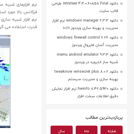
دانلود Artisteer 4.3.0.60858 Final طراحی
قالب سایت
فرکانس بالا مورد استف
دانلود windows manager 2.3.3 نرم افزار
قدرت استفاده می گردد
مدیریت و بهینه سازی ویندوز 10/11
دانلود windows firewall control 6.26
مدیریت آسان فایروال ویندوز
دانلود memu android emulator 9.3.3
شبیه ساز اندروید در ویندوز
دانلود tweaknow winsecret plus 8.0.2
بهینه سازی و مدیریت سیستم
دانلود hwinfo 8.42.5930 نرم افزار نمایش
دقیق اطلاعات سخت افزار
پربازدیدترین مطالب
هفته
ماه
سال