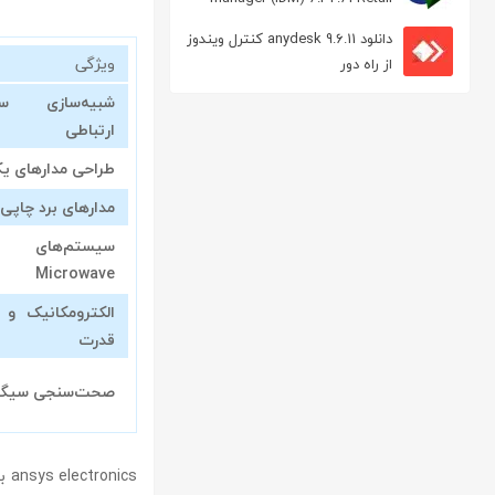
مدیریت دانلود
دانلود anydesk 9.6.11 کنترل ویندوز
ویژگی
از راه دور
شبیه‌سازی سی
ارتباطی
طراحی مدارهای یکپار
مدارهای برد چاپی (PCB
Microwave
الکترومکانیک و 
قدرت
صحت‌سنجی سیگنا
cs