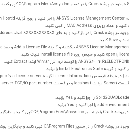
S
موجود در پوشه
Crack
را در مسیر
C:\Program Files\Ansys Inc
کپی کنید و
مه
ANSYS License Management Center
را اجرا کنید و روی گزینه
m Hostid
کنید و اعداد رویروی
MAC Address
را کپی کنید.
جود در پوشه
Crack
را در باز کنید و به جای
XXXXXXXXXXXX
اعداد
ddress
دهید و
Save
کنید.
ANSYS License Management
برگشته و گزینه
Add a License File
و بعد
le
licen
را
open
کنید و سپس روی
install license file
کلیک کنید.
ANSYS.2024.R1.ELECTRONIC
را توسط نرم افزار
Winrar
ابتدا
Extract
کنید
.
جرا کنید و گزینه
Install Electronics Suite
را بزنید.
نید ( در مرحله لایسنس
License Information
گزینه
pecify a license server
 قسمت
Server1
عبارت
localhost
و در قسمت
Specify server TCP/IO port number
SolidSQUADLoader
را اجرا کنید و
Yes
بزنید.
add environment 
را اجرا کنید و
Yes
بزنید.
در پوشه
Crack
را در مسیر
C:\Program Files\Ansys Inc
کپی کنید و جایگزی
جود در پوشه
Crack
را در مسیر
C:\Program Files
کپی کنید و جایگزین پوشه