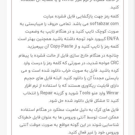
کنید.
کلمه رمز جهت بازگشایی فایل فشرده عبارت
softabzar.com می باشد. تمامی حروف را میبایستی به
صورت کوچک تایپ کنید و در هنگام تایپ به وضعیت
EN/FA کیبورد خود توجه داشته باشید همچنین بهتر است
کلمه رمز را تایپ کنید و از Copy-Paste آن بپرهیزید.
چنانچه در هنگام خارج سازی فایل از حالت فشرده با پیغام
CRC مواجه شدید، در صورتی که کلمه رمز را درست وارد
کرده باشید. فایل به صورت خراب دانلود شده است و می
بایستی مجدداً آن را دانلود کنید. البته فایل های حجیم
دارای قابلیت ریکاوری هستند که با استفاده از نرم افزار
Winrar وارد منو Tools شوید و گزینه Repair را انتخاب
کنید تا مشکل فایل دانلود شده حل شود.
فایل های کرک به دلیل ماهیت عملکرد در هنگام استفاده
ممکن است توسط آنتی ویروس ها به عنوان فایل خطرناک
شناسایی شوند در این گونه مواقع به صورت موقت آنتی
ویروس خود را غیر فعال کنید.