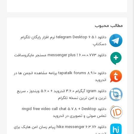
مطالب محبوب
دانلود telegram Desktop 6.5.1 نرم افزار رایگان تلگرام
دسکتاپ
دانلود messenger plus ! 6.00.0.773 مسنجر مایکروسافت
دانلود tapatalk forums 8.9.10 برنامه مشاهده انجمن ها در
اندروید
دانلود igram آیگرام 4.6.0 اندروید + 5.6.0 ویندوز ، سریع
ترین و امن ترین نسخه تلگرام
دانلود ringid free video call chat 5.7.8 + Desktop
تماس صوتی و تصویری در اندروید
دانلود hike messenger 6.3.76 پیام‌ رسان‌ امن هایک برای
اندروید