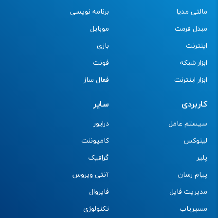
مالتی مدیا
برنامه نویسی
مبدل فرمت
موبایل
اینترنت
بازی
ابزار شبکه
فونت
ابزار اینترنت
فعال ساز
کاربردی
سایر
سیستم عامل
درایور
لینوکس
کامپوننت
پلیر
گرافیک
پیام رسان
آنتی ویروس
مدیریت فایل
فایروال
مسیریاب
تکنولوژی