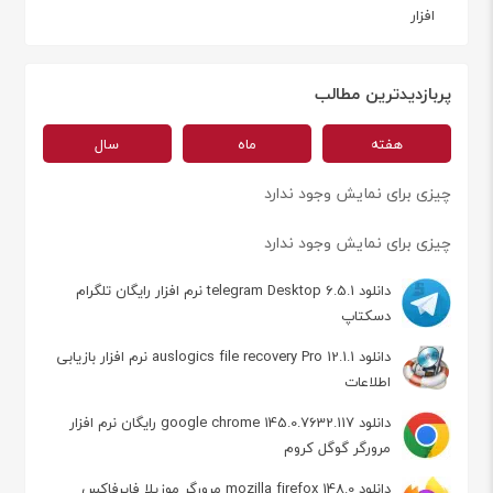
افزار
پربازدیدترین مطالب
هفته
ماه
سال
چیزی برای نمایش وجود ندارد
چیزی برای نمایش وجود ندارد
دانلود telegram Desktop 6.5.1 نرم افزار رایگان تلگرام
دسکتاپ
دانلود auslogics file recovery Pro 12.1.1 نرم افزار بازیابی
اطلاعات
دانلود google chrome 145.0.7632.117 رایگان نرم افزار
مرورگر گوگل کروم
دانلود mozilla firefox 148.0 مرورگر موزیلا فایرفاکس