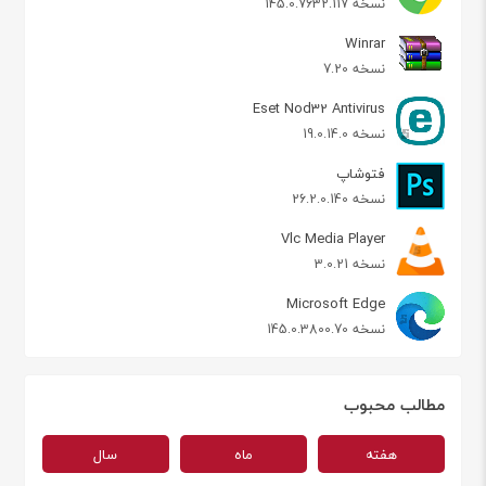
نسخه 145.0.7632.117
Winrar
نسخه 7.20
Eset Nod32 Antivirus
نسخه 19.0.14.0
فتوشاپ
نسخه 26.2.0.140
Vlc Media Player
نسخه 3.0.21
Microsoft Edge
نسخه 145.0.3800.70
مطالب محبوب
هفته
ماه
سال