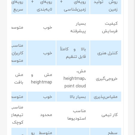
روش تولید
رویه‌ای +
رویه‌ای +
رویه‌ای
زمین
زمین‌شناسی
لایه‌بندی
سریع
کیفیت
بسیار
خوب
متوسط
فرسایش
پیشرفته
مناسب
بالا و کاملاً
کنترل هنری
خوب
کاربران
قابل تنظیم
متوسط
مش،
مش و
مش و
خروجی‌گیری
heightmap،
heightmap
بافت
point cloud
مقیاس‌پذیری
بسیار بالا
خوب
متوسط
مناسب
مناسب
کار تیمی
محدود
تیم‌های
استودیوها
کوچک
سطح
متوسط رو