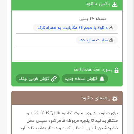
باکس دانلود
نسخه 64‌ بیتی
دانلود با حجم 66 مگابايت به همراه کرک
سایـت سـازنــده
پسورد: softabzar.com
گزارش نسخه جدید
گزاش خرابی لینک
راهنمای دانلود
برای دانلود، به روی عبارت “دانلود فایل” کلیک کنید و
منتظر بمانید تا پنجره مربوطه ظاهر شود سپس محل
ذخیره شدن فایل را انتخاب کنید و منتظر بمانید تا دانلود