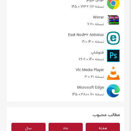
نسخه 145.0.7632.117
Winrar
نسخه 7.20
Eset Nod32 Antivirus
نسخه 19.0.14.0
فتوشاپ
نسخه 26.2.0.140
Vlc Media Player
نسخه 3.0.21
Microsoft Edge
نسخه 145.0.3800.70
مطالب محبوب
هفته
ماه
سال