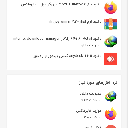
دانلود mozilla firefox 148.0 مرورگر موزیلا فایرفاکس
دانلود نرم افزار winrar 7.20 وین رار
دانلود internet download manager (IDM) 6.42.61 Retail
مدیریت دانلود
دانلود anydesk 9.6.11 کنترل ویندوز از راه دور
نرم افزارهای مورد نیاز
مدیریت دانلود
نسخه 6.42.61
موزیلا فایرفاکس
نسخه 148.0
گوگل کروم