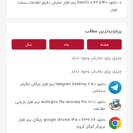
دانلود hwinfo 8.42.5930 نرم افزار نمایش دقیق اطلاعات سخت
افزار
پربازدیدترین مطالب
هفته
ماه
سال
چیزی برای نمایش وجود ندارد
چیزی برای نمایش وجود ندارد
دانلود telegram Desktop 6.5.1 نرم افزار رایگان تلگرام
دسکتاپ
دانلود auslogics file recovery Pro 12.1.1 نرم افزار بازیابی
اطلاعات
دانلود google chrome 145.0.7632.117 رایگان نرم افزار
مرورگر گوگل کروم