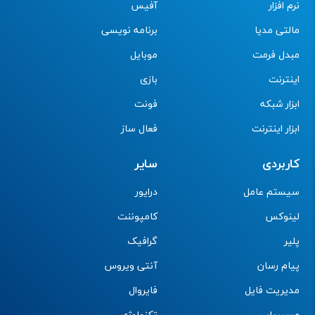
نرم افزار
آفیس
مالتی مدیا
برنامه نویسی
مبدل فرمت
موبایل
اینترنت
بازی
ابزار شبکه
فونت
ابزار اینترنت
فعال ساز
کاربردی
سایر
سیستم عامل
درایور
لینوکس
کامپوننت
پلیر
گرافیک
پیام رسان
آنتی ویروس
مدیریت فایل
فایروال
مسیریاب
تکنولوژی