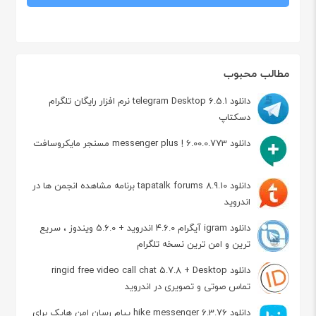
مطالب محبوب
دانلود telegram Desktop 6.5.1 نرم افزار رایگان تلگرام
دسکتاپ
دانلود messenger plus ! 6.00.0.773 مسنجر مایکروسافت
دانلود tapatalk forums 8.9.10 برنامه مشاهده انجمن ها در
اندروید
دانلود igram آیگرام 4.6.0 اندروید + 5.6.0 ویندوز ، سریع
ترین و امن ترین نسخه تلگرام
دانلود ringid free video call chat 5.7.8 + Desktop
تماس صوتی و تصویری در اندروید
دانلود hike messenger 6.3.76 پیام‌ رسان‌ امن هایک برای