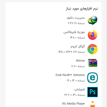
نرم افزارهای مورد نیاز
مدیریت دانلود
نسخه 6.42.61
موزیلا فایرفاکس
نسخه 148.0
گوگل کروم
نسخه 145.0.7632.117
Winrar
نسخه 7.20
Eset Nod32 Antivirus
نسخه 19.0.14.0
فتوشاپ
نسخه 26.2.0.140
Vlc Media Player