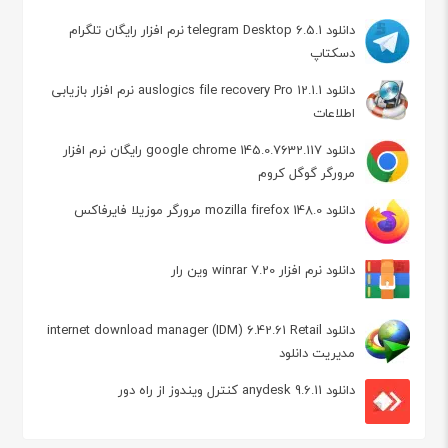
دانلود telegram Desktop 6.5.1 نرم افزار رایگان تلگرام
دسکتاپ
دانلود auslogics file recovery Pro 12.1.1 نرم افزار بازیابی
اطلاعات
دانلود google chrome 145.0.7632.117 رایگان نرم افزار
مرورگر گوگل کروم
دانلود mozilla firefox 148.0 مرورگر موزیلا فایرفاکس
دانلود نرم افزار winrar 7.20 وین رار
دانلود internet download manager (IDM) 6.42.61 Retail
مدیریت دانلود
دانلود anydesk 9.6.11 کنترل ویندوز از راه دور