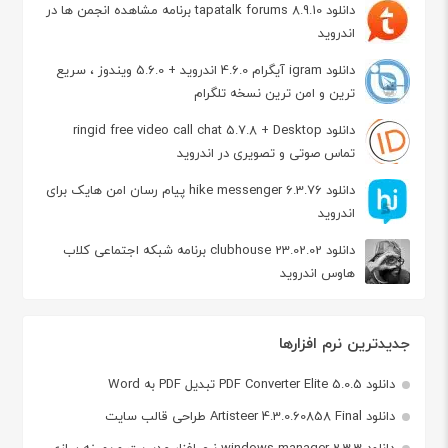
دانلود tapatalk forums 8.9.10 برنامه مشاهده انجمن ها در
اندروید
دانلود igram آیگرام 4.6.0 اندروید + 5.6.0 ویندوز ، سریع
ترین و امن ترین نسخه تلگرام
دانلود ringid free video call chat 5.7.8 + Desktop
تماس صوتی و تصویری در اندروید
دانلود hike messenger 6.3.76 پیام‌ رسان‌ امن هایک برای
اندروید
دانلود clubhouse 23.02.02 برنامه شبکه اجتماعی کلاب
هاوس اندروید
جدیدترین نرم افزارها
دانلود PDF Converter Elite 5.0.5 تبدیل PDF به Word
دانلود Artisteer 4.3.0.60858 Final طراحی قالب سایت