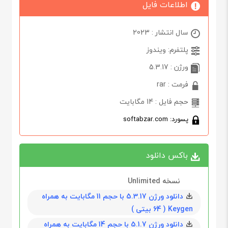
اطلاعات فایل
سال انتشار : 2023
پلتفرم: ویندوز
ورژن : 5.3.17
فرمت : rar
حجم فایل : 14 مگابایت
پسورد: softabzar.com
باکس دانلود
نسخه Unlimited
دانلود ورژن 5.3.17 با حجم 11 مگابايت به همراه
Keygen ( 64 بیتی )
دانلود ورژن 5.1.7 با حجم 14 مگابايت به همراه