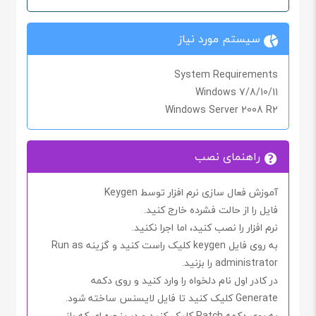
سیستم مورد نیاز
System Requirements
Windows 7/8/10/11
Windows Server 2008 R2
راهنمای نصب
آموزش فعال سازی نرم افزار توسط Keygen
فایل را از حالت فشرده خارج کنید.
نرم افزار را نصب کنید، اما اجرا نکنید.
به روی فایل
keygen
کلیک راست کنید و گزینه
Run as
administrator
را بزنید.
در کادر اول نام دلخواه را وارد کنید و روی دکمه
Generate
کلیک کنید تا فایل لایسنس ساخته شود.
به روی دکمه
Patch
کلیک کنید و در پنجره ای که باز