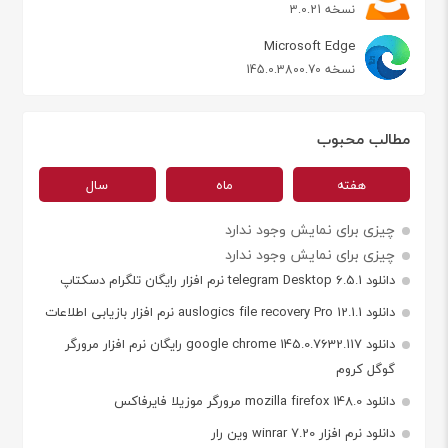
نسخه 3.0.21
Microsoft Edge
نسخه 145.0.3800.70
مطالب محبوب
هفته
ماه
سال
چیزی برای نمایش وجود ندارد
چیزی برای نمایش وجود ندارد
دانلود telegram Desktop 6.5.1 نرم افزار رایگان تلگرام دسکتاپ
دانلود auslogics file recovery Pro 12.1.1 نرم افزار بازیابی اطلاعات
دانلود google chrome 145.0.7632.117 رایگان نرم افزار مرورگر
گوگل کروم
دانلود mozilla firefox 148.0 مرورگر موزیلا فایرفاکس
دانلود نرم افزار winrar 7.20 وین رار