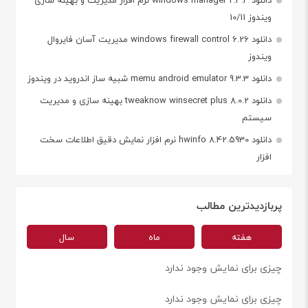
دانلود windows manager 2.3.3 نرم افزار مدیریت و بهینه سازی
ویندوز 10/11
دانلود windows firewall control 6.26 مدیریت آسان فایروال
ویندوز
دانلود memu android emulator 9.3.3 شبیه ساز اندروید در ویندوز
دانلود tweaknow winsecret plus 8.0.2 بهینه سازی و مدیریت
سیستم
دانلود hwinfo 8.42.5930 نرم افزار نمایش دقیق اطلاعات سخت
افزار
پربازدیدترین مطالب
هفته
ماه
سال
چیزی برای نمایش وجود ندارد
چیزی برای نمایش وجود ندارد