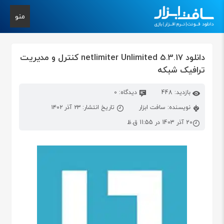
منو
دانلود netlimiter Unlimited 5.3.17 کنترل و مدیریت
ترافیک شبکه
بازدید: 448
دیدگاه: 0
نویسنده: سافت ابزار
تاریخ انتشار: ۲۳ آذر ۱۴۰۲
20 آذر 1403 در 11:55 ق.ظ