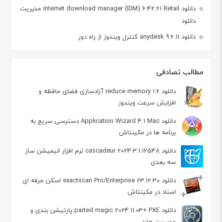
دانلود internet download manager (IDM) 6.42.61 Retail مدیریت
دانلود
دانلود anydesk 9.6.11 کنترل ویندوز از راه دور
مطالب تصادفی
دانلود reduce memory 1.6 آزادسازی فضای حافظه و
افزایش سرعت ویندوز
دانلود Application Wizard 4.1 Mac دسترسی سریع به
برنامه ها در مکینتاش
دانلود cascadeur 2024.3.1.12548 نرم افزار انیمیشن ساز
سه بعدی
دانلود exactscan Pro/Enterprise 23.12.30 اسکن حرفه ای
اسناد در مکینتاش
دانلود parted magic 2024.11.03+ PXE پارتیشن‌ بندی و
مدیریت هارد