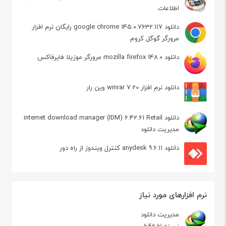
اطلاعات
دانلود google chrome 145.0.7632.117 رایگان نرم افزار
مرورگر گوگل کروم
دانلود mozilla firefox 148.0 مرورگر موزیلا فایرفاکس
دانلود نرم افزار winrar 7.20 وین رار
دانلود internet download manager (IDM) 6.42.61 Retail
مدیریت دانلود
دانلود anydesk 9.6.11 کنترل ویندوز از راه دور
نرم افزارهای مورد نیاز
مدیریت دانلود