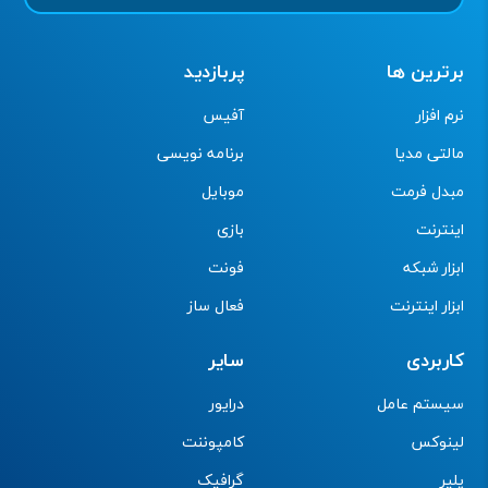
برترین ها
پربازدید
نرم افزار
آفیس
مالتی مدیا
برنامه نویسی
مبدل فرمت
موبایل
اینترنت
بازی
ابزار شبکه
فونت
ابزار اینترنت
فعال ساز
کاربردی
سایر
سیستم عامل
درایور
لینوکس
کامپوننت
پلیر
گرافیک