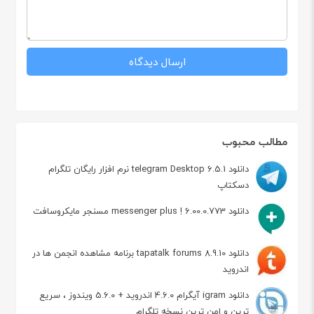
مطالب محبوب
دانلود telegram Desktop 6.5.1 نرم افزار رایگان تلگرام
دسکتاپ
دانلود messenger plus ! 6.00.0.773 مسنجر مایکروسافت
دانلود tapatalk forums 8.9.10 برنامه مشاهده انجمن ها در
اندروید
دانلود igram آیگرام 4.6.0 اندروید + 5.6.0 ویندوز ، سریع
ترین و امن ترین نسخه تلگرام