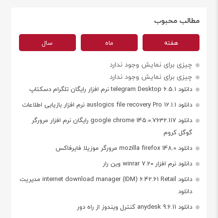
مطالب محبوب
هفته
ماه
سال
چیزی برای نمایش وجود ندارد
چیزی برای نمایش وجود ندارد
دانلود telegram Desktop 6.5.1 نرم افزار رایگان تلگرام دسکتاپ
دانلود auslogics file recovery Pro 12.1.1 نرم افزار بازیابی اطلاعات
دانلود google chrome 145.0.7632.117 رایگان نرم افزار مرورگر
گوگل کروم
دانلود mozilla firefox 148.0 مرورگر موزیلا فایرفاکس
دانلود نرم افزار winrar 7.20 وین رار
دانلود internet download manager (IDM) 6.42.61 Retail مدیریت
دانلود
دانلود anydesk 9.6.11 کنترل ویندوز از راه دور