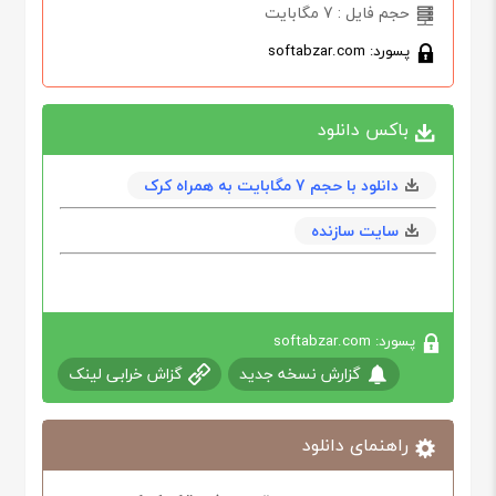
حجم فایل : 7 مگابایت
پسورد: softabzar.com
باکس دانلود
دانلود با حجم 7 مگابايت به همراه کرک
سایت سازنده
پسورد: softabzar.com
گزارش نسخه جدید
گزاش خرابی لینک
راهنمای دانلود