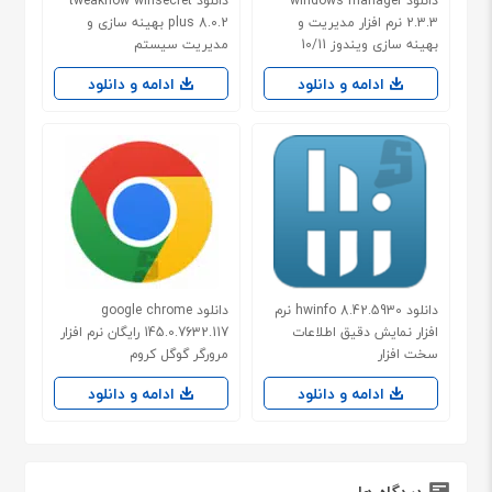
دانلود windows manager
دانلود tweaknow winsecret
2.3.3 نرم افزار مدیریت و
plus 8.0.2 بهینه سازی و
بهینه سازی ویندوز 10/11
مدیریت سیستم
ادامه و دانلود
ادامه و دانلود
دانلود hwinfo 8.42.5930 نرم
دانلود google chrome
افزار نمایش دقیق اطلاعات
145.0.7632.117 رایگان نرم افزار
سخت افزار
مرورگر گوگل کروم
ادامه و دانلود
ادامه و دانلود