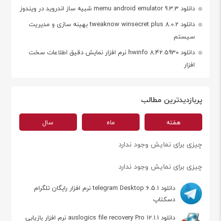
دانلود memu android emulator 9.3.3 شبیه ساز اندروید در ویندوز
دانلود tweaknow winsecret plus 8.0.2 بهینه سازی و مدیریت
سیستم
دانلود hwinfo 8.42.5930 نرم افزار نمایش دقیق اطلاعات سخت
افزار
پربازدیدترین مطالب
هفته
ماه
سال
چیزی برای نمایش وجود ندارد
چیزی برای نمایش وجود ندارد
دانلود telegram Desktop 6.5.1 نرم افزار رایگان تلگرام
دسکتاپ
دانلود auslogics file recovery Pro 12.1.1 نرم افزار بازیابی