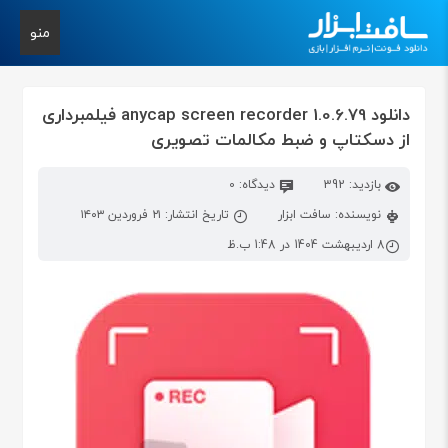
منو
دانلود anycap screen recorder 1.0.6.79 فیلمبرداری
از دسکتاپ و ضبط مکالمات تصویری
بازدید: 392
دیدگاه: 0
نویسنده: سافت ابزار
تاریخ انتشار: ۲۱ فروردین ۱۴۰۳
8 اردیبهشت 1404 در 1:48 ب.ظ