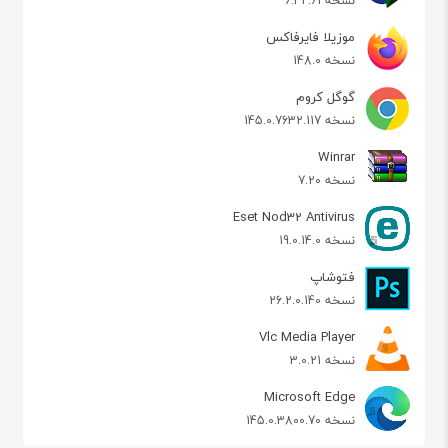
نسخه 6.42.61
موزیلا فایرفاکس
نسخه 148.0
گوگل کروم
نسخه 145.0.7632.117
Winrar
نسخه 7.20
Eset Nod32 Antivirus
نسخه 19.0.14.0
فتوشاپ
نسخه 26.2.0.140
Vlc Media Player
نسخه 3.0.21
Microsoft Edge
نسخه 145.0.3800.70