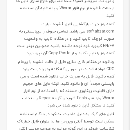
و دریافت سریعتر فشرده شده اند، برای خارج سازی فایل ها
از حالت فشرده از نرم افزار Winrar و یا مشابه آن استفاده
کنید.
کلمه رمز جهت بازگشایی فایل فشرده عبارت
softabzar.com می باشد. تمامی حروف را میبایستی به
صورت کوچک تایپ کنید و در هنگام تایپ به وضعیت
EN/FA کیبورد خود توجه داشته باشید همچنین بهتر است
کلمه رمز را تایپ کنید و از Copy-Paste آن بپرهیزید.
چنانچه در هنگام خارج سازی فایل از حالت فشرده با پیغام
CRC مواجه شدید، در صورتی که کلمه رمز را درست وارد
کرده باشید. فایل به صورت خراب دانلود شده است و می
بایستی مجدداً آن را دانلود کنید. البته فایل های حجیم
دارای قابلیت ریکاوری هستند که با استفاده از نرم افزار
Winrar وارد منو Tools شوید و گزینه Repair را انتخاب
کنید تا مشکل فایل دانلود شده حل شود.
فایل های کرک به دلیل ماهیت عملکرد در هنگام استفاده
ممکن است توسط آنتی ویروس ها به عنوان فایل خطرناک
شناسایی شوند در این گونه مواقع به صورت موقت آنتی