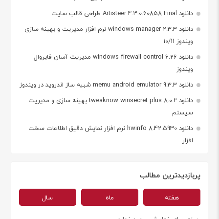
دانلود Artisteer 4.3.0.60858 Final طراحی قالب سایت
دانلود windows manager 2.3.3 نرم افزار مدیریت و بهینه سازی
ویندوز 10/11
دانلود windows firewall control 6.26 مدیریت آسان فایروال
ویندوز
دانلود memu android emulator 9.3.3 شبیه ساز اندروید در ویندوز
دانلود tweaknow winsecret plus 8.0.2 بهینه سازی و مدیریت
سیستم
دانلود hwinfo 8.42.5930 نرم افزار نمایش دقیق اطلاعات سخت
افزار
پربازدیدترین مطالب
هفته
ماه
سال