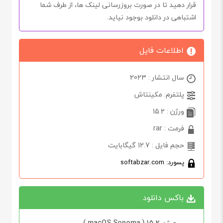
قرار دهید تا در صورت بروزرسانی لینک ها، از طرف شما
اشتباهی در دانلود بوجود نیاید.
اطلاعات فایل
سال انتشار : 2023
پلتفرم: مکینتاش
ورژن : 15.2
فرمت : rar
حجم فایل : 12.7 گیگابایت
پسورد: softabzar.com
باکس دانلود
ورژن 15.2 ( macOS Sonoma )