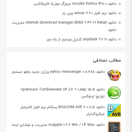
دانلود mozilla firefox 148.0 مرورگر موزیلا فایرفاکس
دانلود نرم افزار winrar 7.20 وین رار
دانلود internet download manager (IDM) 6.42.61 Retail مدیریت
دانلود
دانلود anydesk 9.6.11 کنترل ویندوز از راه دور
مطالب تصادفی
دانلود yahoo messenger 0.8.288 ورژن جدید یاهو مسنجر
دانلود opensuse Tumbleweed 84.87 + Leap 15.5
توزیع لینوکس
دانلود BASCOM-AVR 2.0.8.5 بسکام نرم افزار کامپایلر
میکروکنترلر
دانلود scapple 1.2.6 Win / 1.4 Mac مدیریت و نوشتن ایده