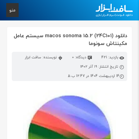
منو
دانلود macos sonoma 15.2 (24C101) سیستم عامل
مکینتاش سونوما
بازدید: 421
دیدگاه: 0
نویسنده: سافت ابزار
تاریخ انتشار: ۱۹ آذر ۱۴۰۲
14 اردیبهشت 1404 در 12:47 ب.ظ