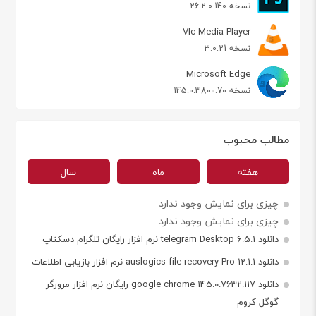
نسخه 26.2.0.140
Vlc Media Player
نسخه 3.0.21
Microsoft Edge
نسخه 145.0.3800.70
مطالب محبوب
هفته
ماه
سال
چیزی برای نمایش وجود ندارد
چیزی برای نمایش وجود ندارد
دانلود telegram Desktop 6.5.1 نرم افزار رایگان تلگرام دسکتاپ
دانلود auslogics file recovery Pro 12.1.1 نرم افزار بازیابی اطلاعات
دانلود google chrome 145.0.7632.117 رایگان نرم افزار مرورگر
گوگل کروم