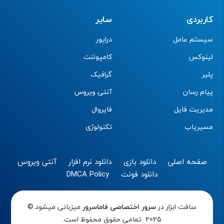
کاربردی
سایر
سیستم عامل
درایور
لینوکس
کامپوننت
پلیر
گرافیک
پیام رسان
آنتی ویروس
مدیریت فایل
فایروال
مسیریاب
تکنولوژی
صفحه اصلی
دانلود بازی
دانلود نرم افزار
آنتی ویروس
دانلود فونت
DMCA Policy
سافت ابزار در
سرور اختصاصی
فاماسرور
میزبانی میشود.©
2025 تمامی حقوق محفوظ است.