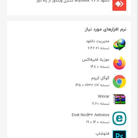
دانلود anydesk 9.6.11 کنترل ویندوز از راه دور
نرم افزارهای مورد نیاز
مدیریت دانلود
نسخه 6.42.61
موزیلا فایرفاکس
نسخه 148.0
گوگل کروم
نسخه 145.0.7632.117
Winrar
نسخه 7.20
Eset Nod32 Antivirus
نسخه 19.0.14.0
فتوشاپ