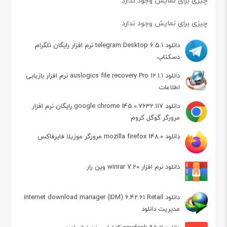
چیزی برای نمایش وجود ندارد
چیزی برای نمایش وجود ندارد
دانلود telegram Desktop 6.5.1 نرم افزار رایگان تلگرام
دسکتاپ
دانلود auslogics file recovery Pro 12.1.1 نرم افزار بازیابی
اطلاعات
دانلود google chrome 145.0.7632.117 رایگان نرم افزار
مرورگر گوگل کروم
دانلود mozilla firefox 148.0 مرورگر موزیلا فایرفاکس
دانلود نرم افزار winrar 7.20 وین رار
دانلود internet download manager (IDM) 6.42.61 Retail
مدیریت دانلود