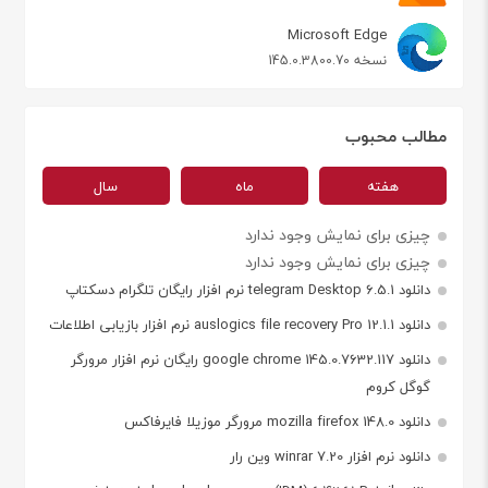
Microsoft Edge
نسخه 145.0.3800.70
مطالب محبوب
هفته
ماه
سال
چیزی برای نمایش وجود ندارد
چیزی برای نمایش وجود ندارد
دانلود telegram Desktop 6.5.1 نرم افزار رایگان تلگرام دسکتاپ
دانلود auslogics file recovery Pro 12.1.1 نرم افزار بازیابی اطلاعات
دانلود google chrome 145.0.7632.117 رایگان نرم افزار مرورگر
گوگل کروم
دانلود mozilla firefox 148.0 مرورگر موزیلا فایرفاکس
دانلود نرم افزار winrar 7.20 وین رار