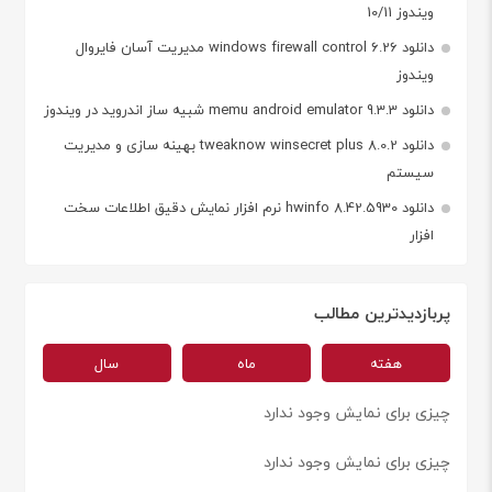
ویندوز 10/11
دانلود windows firewall control 6.26 مدیریت آسان فایروال
ویندوز
دانلود memu android emulator 9.3.3 شبیه ساز اندروید در ویندوز
دانلود tweaknow winsecret plus 8.0.2 بهینه سازی و مدیریت
سیستم
دانلود hwinfo 8.42.5930 نرم افزار نمایش دقیق اطلاعات سخت
افزار
پربازدیدترین مطالب
هفته
ماه
سال
چیزی برای نمایش وجود ندارد
چیزی برای نمایش وجود ندارد