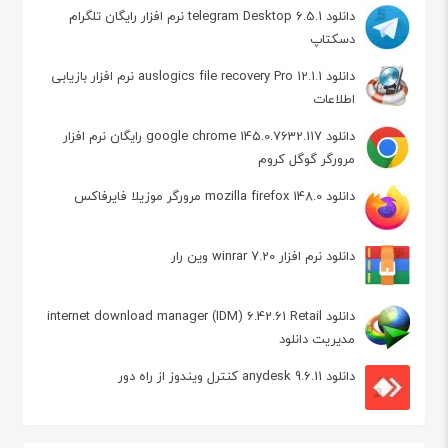
دانلود telegram Desktop 6.5.1 نرم افزار رایگان تلگرام
دسکتاپ
دانلود auslogics file recovery Pro 12.1.1 نرم افزار بازیابی
اطلاعات
دانلود google chrome 145.0.7632.117 رایگان نرم افزار
مرورگر گوگل کروم
دانلود mozilla firefox 148.0 مرورگر موزیلا فایرفاکس
دانلود نرم افزار winrar 7.20 وین رار
دانلود internet download manager (IDM) 6.42.61 Retail
مدیریت دانلود
دانلود anydesk 9.6.11 کنترل ویندوز از راه دور