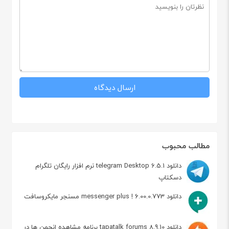
مطالب محبوب
دانلود telegram Desktop 6.5.1 نرم افزار رایگان تلگرام
دسکتاپ
دانلود messenger plus ! 6.00.0.773 مسنجر مایکروسافت
دانلود tapatalk forums 8.9.10 برنامه مشاهده انجمن ها در