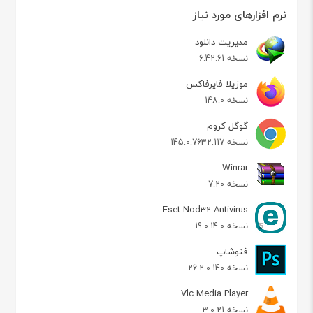
نرم افزارهای مورد نیاز
مدیریت دانلود
نسخه 6.42.61
موزیلا فایرفاکس
نسخه 148.0
گوگل کروم
نسخه 145.0.7632.117
Winrar
نسخه 7.20
Eset Nod32 Antivirus
نسخه 19.0.14.0
فتوشاپ
نسخه 26.2.0.140
Vlc Media Player
نسخه 3.0.21