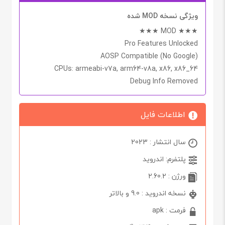
ویژگی نسخه MOD شده
★★★ MOD ★★★
Pro Features Unlocked
AOSP Compatible (No Google)
CPUs
: armeabi-v7a, arm64-v8a, x86, x86_64
Debug Info Removed
اطلاعات فایل
سال انتشار : 2023
پلتفرم: اندروید
ورژن : 2.60.2
نسخه اندروید : 9.0 و بالاتر
فرمت : apk