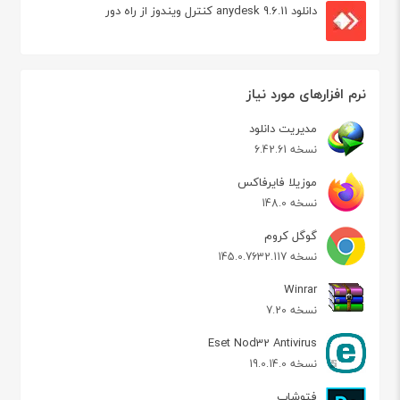
دانلود anydesk 9.6.11 کنترل ویندوز از راه دور
نرم افزارهای مورد نیاز
مدیریت دانلود
نسخه 6.42.61
موزیلا فایرفاکس
نسخه 148.0
گوگل کروم
نسخه 145.0.7632.117
Winrar
نسخه 7.20
Eset Nod32 Antivirus
نسخه 19.0.14.0
فتوشاپ