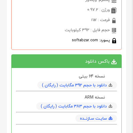
ورژن : 0.97.2
فرمت : rar
حجم فایل : 392 کیلوبایت
پسورد: softabzar.com
باکس دانلود
نسخه 64‌ بیتی
دانلود با حجم 392 مگابايت ( رایگان )
نسخه ARM
دانلود با حجم 383 مگابايت ( رایگان )
سایـت سـازنــده