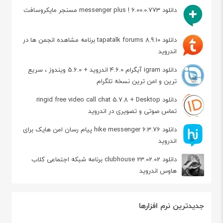
دانلود messenger plus ! 6.00.0.773 مسنجر مایکروسافت
دانلود tapatalk forums 8.9.10 برنامه مشاهده انجمن ها در
اندروید
دانلود igram آیگرام 4.6.0 اندروید + 5.6.0 ویندوز ، سریع
ترین و امن ترین نسخه تلگرام
دانلود ringid free video call chat 5.7.8 + Desktop
تماس صوتی و تصویری در اندروید
دانلود hike messenger 6.3.76 پیام‌ رسان‌ امن هایک برای
اندروید
دانلود clubhouse 23.02.02 برنامه شبکه اجتماعی کلاب
هاوس اندروید
جدیدترین نرم افزارها