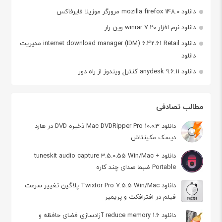
دانلود mozilla firefox 148.0 مرورگر موزیلا فایرفاکس
دانلود نرم افزار winrar 7.20 وین رار
دانلود internet download manager (IDM) 6.42.61 Retail مدیریت
دانلود
دانلود anydesk 9.6.11 کنترل ویندوز از راه دور
مطالب تصادفی
دانلود Mac DVDRipper Pro 10.0.3 ذخیره DVD در هارد
دیسک مکینتاش
دانلود tuneskit audio capture 3.5.0.55 Win/Mac +
Portable ضبط صدای چند کاره
دانلود Twixtor Pro 7.5.5 Win/Mac پلاگین تغییر سرعت
فیلم در افترافکت و پریمیر
دانلود reduce memory 1.6 آزادسازی فضای حافظه و