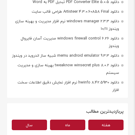
دانلود PDF Converter Elite 5.0.5 تبدیل PDF به Word
دانلود Artisteer 4.3.0.60858 Final طراحی قالب سایت
دانلود windows manager 2.3.3 نرم افزار مدیریت و بهینه سازی
ویندوز 10/11
دانلود windows firewall control 6.26 مدیریت آسان فایروال
ویندوز
دانلود memu android emulator 9.3.3 شبیه ساز اندروید در ویندوز
دانلود tweaknow winsecret plus 8.0.2 بهینه سازی و مدیریت
سیستم
دانلود hwinfo 8.42.5930 نرم افزار نمایش دقیق اطلاعات سخت
افزار
پربازدیدترین مطالب
هفته
ماه
سال