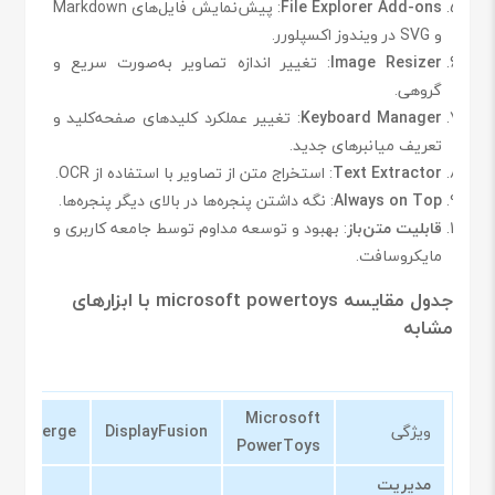
File Explorer Add-ons
: پیش‌نمایش فایل‌های Markdown
و SVG در ویندوز اکسپلورر.
Image Resizer
: تغییر اندازه تصاویر به‌صورت سریع و
گروهی.
Keyboard Manager
: تغییر عملکرد کلیدهای صفحه‌کلید و
تعریف میانبرهای جدید.
Text Extractor
: استخراج متن از تصاویر با استفاده از OCR.
Always on Top
: نگه داشتن پنجره‌ها در بالای دیگر پنجره‌ها.
قابلیت متن‌باز
: بهبود و توسعه مداوم توسط جامعه کاربری و
مایکروسافت.
جدول مقایسه microsoft powertoys با ابزارهای
مشابه
Microsoft
ویژگی
DisplayFusion
WinMerge
PowerToys
مدیریت