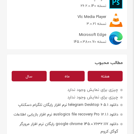
نسخه 26.2.0.140
Vlc Media Player
نسخه 3.0.21
Microsoft Edge
نسخه 145.0.3800.70
مطالب محبوب
هفته
ماه
سال
چیزی برای نمایش وجود ندارد
چیزی برای نمایش وجود ندارد
دانلود telegram Desktop 6.5.1 نرم افزار رایگان تلگرام دسکتاپ
دانلود auslogics file recovery Pro 12.1.1 نرم افزار بازیابی اطلاعات
دانلود google chrome 145.0.7632.117 رایگان نرم افزار مرورگر
گوگل کروم