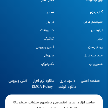
کاربردی
سایر
سیستم عامل
درایور
لینوکس
کامپوننت
پلیر
گرافیک
پیام رسان
آنتی ویروس
مدیریت فایل
فایروال
مسیریاب
تکنولوژی
صفحه اصلی
دانلود بازی
دانلود نرم افزار
آنتی ویروس
دانلود فونت
DMCA Policy
سافت ابزار در
سرور اختصاصی
فاماسرور
میزبانی میشود.©