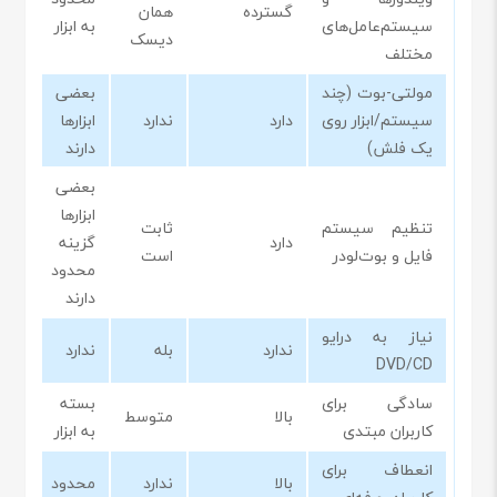
گسترده
همان
سیستم‌عامل‌های
به ابزار
دیسک
مختلف
مولتی-بوت (چند
بعضی
سیستم/ابزار روی
دارد
ندارد
ابزارها
یک فلش)
دارند
بعضی
ابزارها
تنظیم سیستم
ثابت
دارد
گزینه
فایل و بوت‌لودر
است
محدود
دارند
نیاز به درایو
ندارد
بله
ندارد
DVD/CD
سادگی برای
بسته
بالا
متوسط
کاربران مبتدی
به ابزار
انعطاف برای
بالا
ندارد
محدود