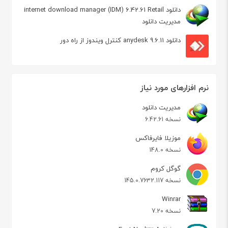
دانلود internet download manager (IDM) 6.42.61 Retail
مدیریت دانلود
دانلود anydesk 9.6.11 کنترل ویندوز از راه دور
نرم افزارهای مورد نیاز
مدیریت دانلود
نسخه 6.42.61
موزیلا فایرفاکس
نسخه 148.0
گوگل کروم
نسخه 145.0.7632.117
Winrar
نسخه 7.20