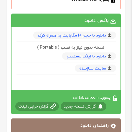
باکس دانلود
دانلود با حجم 10 مگابایت به همراه کرک
نسخه بدون نیاز به نصب ( Portable )
دانلود با لینک مستقیم
سایـت سـازنــده
پسورد: softabzar.com
گزارش نسخه جدید
گزاش خرابی لینک
راهنمای دانلود