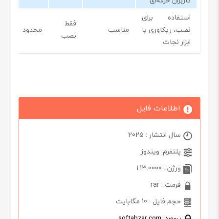
کاربران حرفه‌ای
استفاده برای
فقط
نصب، ریکاوری یا
مناسب
محدود
نصب
ابزار نجات
اطلاعات فایل
سال انتشار : 2025
پلتفرم: ویندوز
ورژن : 1.13.0000
فرمت : rar
حجم فایل : 10 مگابایت
پسورد: softabzar.com