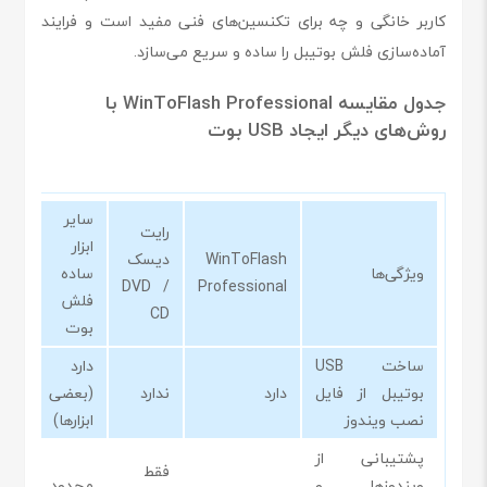
کاربر خانگی و چه برای تکنسین‌های فنی مفید است و فرایند
آماده‌سازی فلش بوتیبل را ساده و سریع می‌سازد.
جدول مقایسه WinToFlash Professional با
روش‌های دیگر ایجاد USB بوت
سایر
رایت
ابزار
WinToFlash
دیسک
ویژگی‌ها
ساده
DVD /
Professional
فلش
CD
بوت
ساخت USB
دارد
بوتیبل از فایل
دارد
ندارد
(بعضی
نصب ویندوز
ابزارها)
پشتیبانی از
فقط
ویندوزها و
محدود