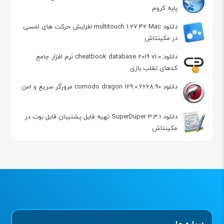
پایه کروم
دانلود multitouch 1.27.42 Mac افزایش حرکت های لمسی
در مکینتاش
دانلود cheatbook database 2019 v1.0 نرم افزار جامع
کدهای تقلب بازی
دانلود comodo dragon 129.0.6668.90 مرورگر سریع و امن
دانلود SuperDuper 3.3.1 تهیه فایل پشتیبان قابل بوت در
مکینتاش
درباره ما