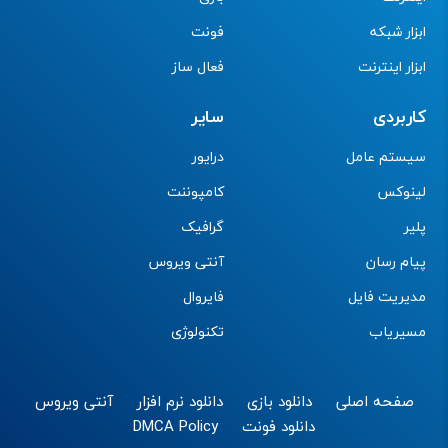
ابزار شبکه
فونت
ابزار اینترنت
فعال ساز
کاربردی
سایر
سیستم عامل
درایور
لینوکس
کامپوننت
پلیر
گرافیک
پیام رسان
آنتی ویروس
مدیریت فایل
فایروال
مسیریاب
تکنولوژی
صفحه اصلی
دانلود بازی
دانلود نرم افزار
آنتی ویروس
دانلود فونت
DMCA Policy