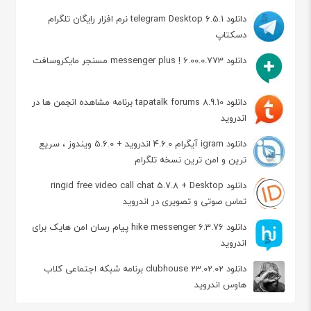
دانلود telegram Desktop 6.5.1 نرم افزار رایگان تلگرام
دسکتاپ
دانلود messenger plus ! 6.00.0.773 مسنجر مایکروسافت
دانلود tapatalk forums 8.9.10 برنامه مشاهده انجمن ها در
اندروید
دانلود igram آیگرام 4.6.0 اندروید + 5.6.0 ویندوز ، سریع
ترین و امن ترین نسخه تلگرام
دانلود ringid free video call chat 5.7.8 + Desktop
تماس صوتی و تصویری در اندروید
دانلود hike messenger 6.3.76 پیام‌ رسان‌ امن هایک برای
اندروید
دانلود clubhouse 23.02.02 برنامه شبکه اجتماعی کلاب
هاوس اندروید