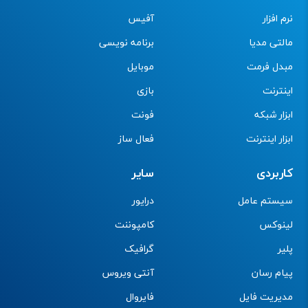
نرم افزار
آفیس
مالتی مدیا
برنامه نویسی
مبدل فرمت
موبایل
اینترنت
بازی
ابزار شبکه
فونت
ابزار اینترنت
فعال ساز
کاربردی
سایر
سیستم عامل
درایور
لینوکس
کامپوننت
پلیر
گرافیک
پیام رسان
آنتی ویروس
مدیریت فایل
فایروال