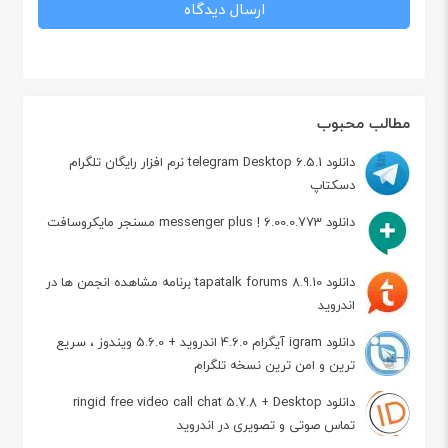
مطالب محبوب
دانلود telegram Desktop 6.5.1 نرم افزار رایگان تلگرام
دسکتاپ
دانلود messenger plus ! 6.00.0.773 مسنجر مایکروسافت
دانلود tapatalk forums 8.9.10 برنامه مشاهده انجمن ها در
اندروید
دانلود igram آیگرام 4.6.0 اندروید + 5.6.0 ویندوز ، سریع
ترین و امن ترین نسخه تلگرام
دانلود ringid free video call chat 5.7.8 + Desktop
تماس صوتی و تصویری در اندروید