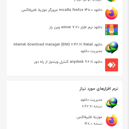
دانلود mozilla firefox 148.0 مرورگر موزیلا فایرفاکس
دانلود نرم افزار winrar 7.20 وین رار
دانلود internet download manager (IDM) 6.42.61 Retail
مدیریت دانلود
دانلود anydesk 9.6.11 کنترل ویندوز از راه دور
نرم افزارهای مورد نیاز
مدیریت دانلود
نسخه 6.42.61
موزیلا فایرفاکس
نسخه 148.0