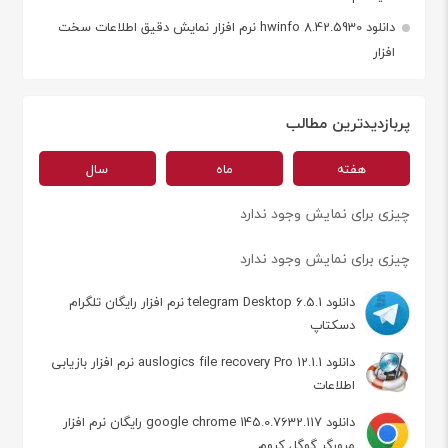
دانلود hwinfo 8.42.5930 نرم افزار نمایش دقیق اطلاعات سخت
افزار
پربازدیدترین مطالب
هفته
ماه
سال
چیزی برای نمایش وجود ندارد
چیزی برای نمایش وجود ندارد
دانلود telegram Desktop 6.5.1 نرم افزار رایگان تلگرام
دسکتاپ
دانلود auslogics file recovery Pro 12.1.1 نرم افزار بازیابی
اطلاعات
دانلود google chrome 145.0.7632.117 رایگان نرم افزار
مرورگر گوگل کروم