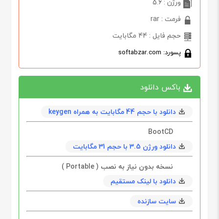
ورژن : 5.6
فرمت : rar
حجم فایل : 44 مگابایت
پسورد: softabzar.com
باکس دانلود
دانلود با حجم 44 مگابايت به همراه keygen
BootCD
دانلود ورژن 3.5 با حجم 31 مگابايت
نسخه بدون نیاز به نصب ( Portable )
دانلود با لینک مستقیم
سایت سازنده