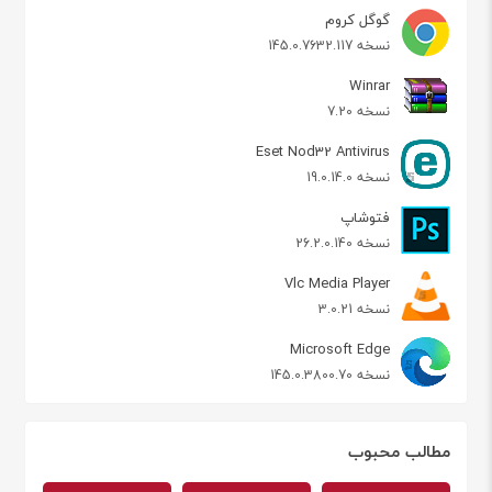
گوگل کروم
نسخه 145.0.7632.117
Winrar
نسخه 7.20
Eset Nod32 Antivirus
نسخه 19.0.14.0
فتوشاپ
نسخه 26.2.0.140
Vlc Media Player
نسخه 3.0.21
Microsoft Edge
نسخه 145.0.3800.70
مطالب محبوب