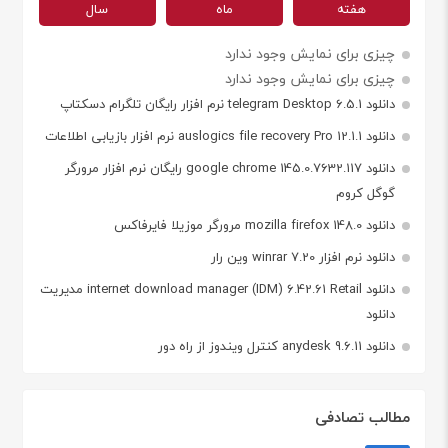
هفته
ماه
سال
چیزی برای نمایش وجود ندارد
چیزی برای نمایش وجود ندارد
دانلود telegram Desktop 6.5.1 نرم افزار رایگان تلگرام دسکتاپ
دانلود auslogics file recovery Pro 12.1.1 نرم افزار بازیابی اطلاعات
دانلود google chrome 145.0.7632.117 رایگان نرم افزار مرورگر
گوگل کروم
دانلود mozilla firefox 148.0 مرورگر موزیلا فایرفاکس
دانلود نرم افزار winrar 7.20 وین رار
دانلود internet download manager (IDM) 6.42.61 Retail مدیریت
دانلود
دانلود anydesk 9.6.11 کنترل ویندوز از راه دور
مطالب تصادفی