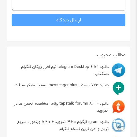
مطالب محبوب
دانلود telegram Desktop 6.5.1 نرم افزار رایگان تلگرام
دسکتاپ
دانلود messenger plus ! 6.00.0.773 مسنجر مایکروسافت
دانلود tapatalk forums 8.9.10 برنامه مشاهده انجمن ها در
اندروید
دانلود igram آیگرام 4.6.0 اندروید + 5.6.0 ویندوز ، سریع
ترین و امن ترین نسخه تلگرام