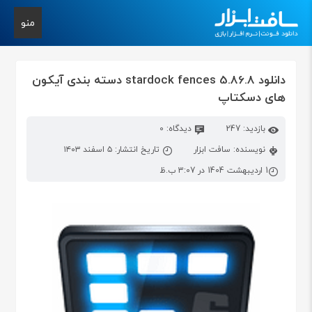
منو
دانلود stardock fences 5.86.8 دسته بندی آیکون
های دسکتاپ
بازدید: 247
دیدگاه: 0
نویسنده: سافت ابزار
تاریخ انتشار: ۵ اسفند ۱۴۰۳
1 اردیبهشت 1404 در 3:07 ب.ظ