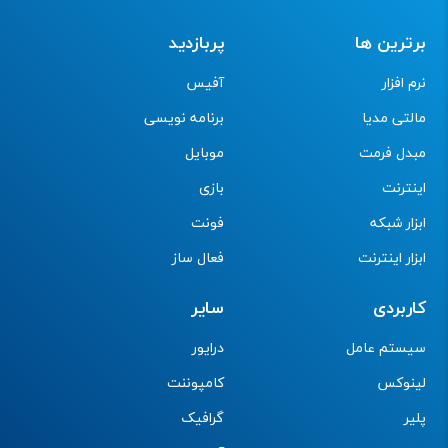
برترین ها
پربازدید
نرم افزار
آفیس
مالتی مدیا
برنامه نویسی
مبدل فرمت
موبایل
اینترنت
بازی
ابزار شبکه
فونت
ابزار اینترنت
فعال ساز
کاربردی
سایر
سیستم عامل
درایور
لینوکس
کامپوننت
پلیر
گرافیک