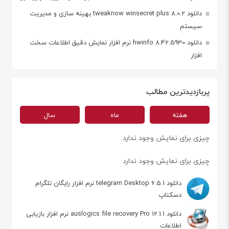
دانلود tweaknow winsecret plus 8.0.2 بهینه سازی و مدیریت
سیستم
دانلود hwinfo 8.42.5930 نرم افزار نمایش دقیق اطلاعات سخت
افزار
پربازدیدترین مطالب
هفته
ماه
سال
چیزی برای نمایش وجود ندارد
چیزی برای نمایش وجود ندارد
دانلود telegram Desktop 6.5.1 نرم افزار رایگان تلگرام
دسکتاپ
دانلود auslogics file recovery Pro 12.1.1 نرم افزار بازیابی
اطلاعات