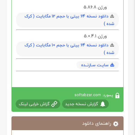
ورژن 5.86.8
دانلود نسخه 64 بیتی با حجم 12 مگابایت ( کرک
شده )
ورژن 5.0.4.1
دانلود نسخه 64 بیتی با حجم 10 مگابایت ( کرک
شده )
سایـت سـازنــده
پسورد: softabzar.com
گزارش نسخه جدید
گزاش خرابی لینک
راهنمای دانلود