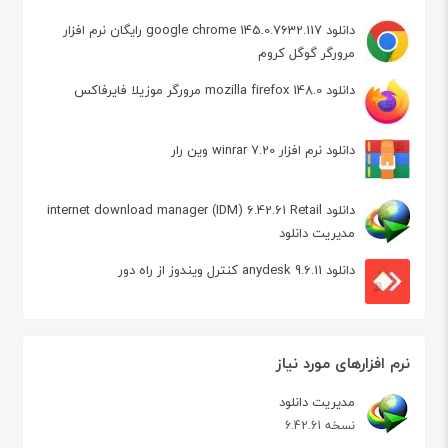
دانلود google chrome 145.0.7632.117 رایگان نرم افزار
مرورگر گوگل کروم
دانلود mozilla firefox 148.0 مرورگر موزیلا فایرفاکس
دانلود نرم افزار winrar 7.20 وین رار
دانلود internet download manager (IDM) 6.42.61 Retail
مدیریت دانلود
دانلود anydesk 9.6.11 کنترل ویندوز از راه دور
نرم افزارهای مورد نیاز
مدیریت دانلود
نسخه 6.42.61