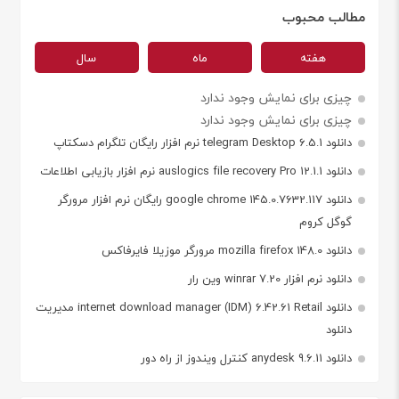
مطالب محبوب
هفته
ماه
سال
چیزی برای نمایش وجود ندارد
چیزی برای نمایش وجود ندارد
دانلود telegram Desktop 6.5.1 نرم افزار رایگان تلگرام دسکتاپ
دانلود auslogics file recovery Pro 12.1.1 نرم افزار بازیابی اطلاعات
دانلود google chrome 145.0.7632.117 رایگان نرم افزار مرورگر
گوگل کروم
دانلود mozilla firefox 148.0 مرورگر موزیلا فایرفاکس
دانلود نرم افزار winrar 7.20 وین رار
دانلود internet download manager (IDM) 6.42.61 Retail مدیریت
دانلود
دانلود anydesk 9.6.11 کنترل ویندوز از راه دور