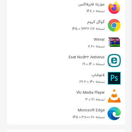
موزیلا فایرفاکس
نسخه 148.0
گوگل کروم
نسخه 145.0.7632.117
Winrar
نسخه 7.20
Eset Nod32 Antivirus
نسخه 19.0.14.0
فتوشاپ
نسخه 26.2.0.140
Vlc Media Player
نسخه 3.0.21
Microsoft Edge
نسخه 145.0.3800.70