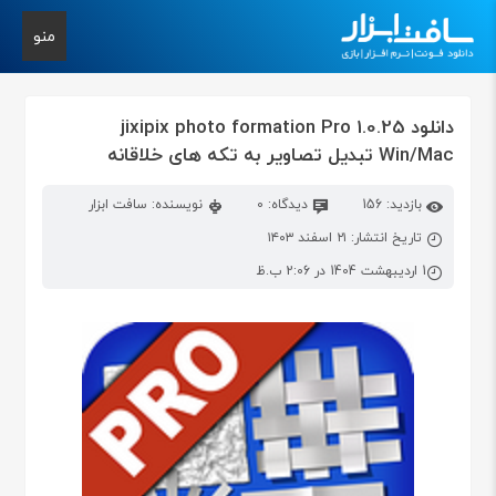
منو
دانلود jixipix photo formation Pro 1.0.25
Win/Mac تبدیل تصاویر به تکه‌ های خلاقانه
بازدید: 156
دیدگاه: 0
نویسنده: سافت ابزار
تاریخ انتشار: ۲۱ اسفند ۱۴۰۳
1 اردیبهشت 1404 در 2:06 ب.ظ