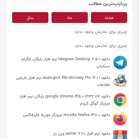
پربازدیدترین مطالب
هفته
ماه
سال
چیزی برای نمایش وجود ندارد
چیزی برای نمایش وجود ندارد
دانلود telegram Desktop 6.5.1 نرم افزار رایگان تلگرام
دسکتاپ
دانلود auslogics file recovery Pro 12.1.1 نرم افزار بازیابی
اطلاعات
دانلود google chrome 145.0.7632.117 رایگان نرم افزار
مرورگر گوگل کروم
دانلود mozilla firefox 148.0 مرورگر موزیلا فایرفاکس
دانلود نرم افزار winrar 7.20 وین رار