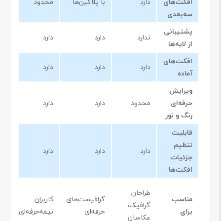
افکت‌های
دارد
با پلاگین‌ها
محدود
ندا
سه‌بعدی
پشتیبانی
ندارد
دارد
دارد
ندا
از لایه‌ها
افکت‌های
دارد
دارد
دارد
دار
آماده
ویرایش
حرفه‌ای
محدود
دارد
دارد
مح
رنگ و نور
قابلیت
تنظیم
دارد
دارد
دارد
مح
جزئیات
افکت‌ها
طراحان
مناسب
گرافیست‌های
کاربران
کار
گرافیک،
برای
حرفه‌ای
نیمه‌حرفه‌ای
عم
عکاسان