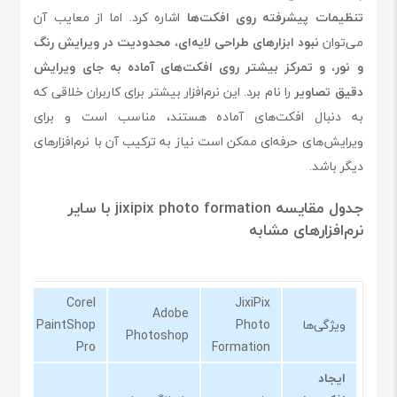
تنظیمات پیشرفته روی افکت‌ها
اشاره کرد. اما از معایب آن
می‌توان
نبود ابزارهای طراحی لایه‌ای، محدودیت در ویرایش رنگ
و نور، و تمرکز بیشتر روی افکت‌های آماده به جای ویرایش
دقیق تصاویر
را نام برد. این نرم‌افزار بیشتر برای کاربران خلاقی که
به دنبال افکت‌های آماده هستند، مناسب است و برای
ویرایش‌های حرفه‌ای ممکن است نیاز به ترکیب آن با نرم‌افزارهای
دیگر باشد.
جدول مقایسه jixipix photo formation با سایر
نرم‌افزارهای مشابه
Corel
JixiPix
Adobe
ویژگی‌ها
Photo
PaintShop
va
Photoshop
Pro
Formation
ایجاد