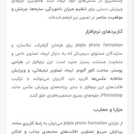
چشمگیری در عکس‌های خود ایجاد کنند. همچنین، ابزارهای
ویرایش دستی برای
تنظیم میزان تاخوردگی، سایه‌ها، چرخش و
موقعیت عناصر
در تصویر نیز فراهم شده‌اند.
کاربردهای نرم‌افزار
jixipix photo formation برای طراحان گرافیک، عکاسان، و
سازندگان محتوای دیجیتال که به دنبال ایجاد تصاویر خاص و
متفاوت هستند، بسیار مفید است. این نرم‌افزار در
طراحی
پوستر، ساخت کاور آلبوم، ایجاد تصاویر تبلیغاتی، و ویرایش
خلاقانه عکس‌ها
کاربرد دارد. کاربران می‌توانند با ترکیب
افکت‌های این نرم‌افزار با سایر برنامه‌های ویرایش عکس مانند
Photoshop، جلوه‌های بصری منحصر‌به‌فردی خلق کنند.
مزایا و معایب
از مزایای jixipix photo formation می‌توان به
رابط کاربری ساده،
پردازش سریع تصاویر، افکت‌های سه‌بعدی جذاب و امکان