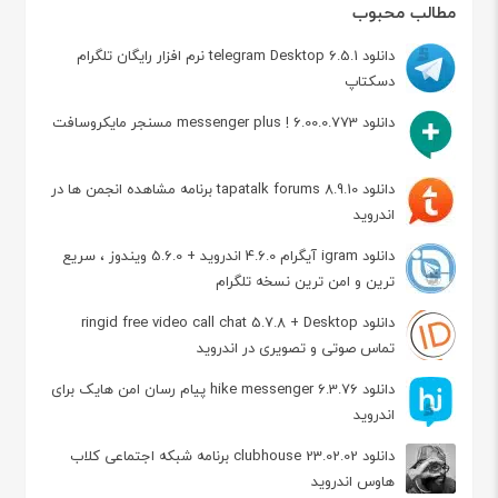
مطالب محبوب
دانلود telegram Desktop 6.5.1 نرم افزار رایگان تلگرام
دسکتاپ
دانلود messenger plus ! 6.00.0.773 مسنجر مایکروسافت
دانلود tapatalk forums 8.9.10 برنامه مشاهده انجمن ها در
اندروید
دانلود igram آیگرام 4.6.0 اندروید + 5.6.0 ویندوز ، سریع
ترین و امن ترین نسخه تلگرام
دانلود ringid free video call chat 5.7.8 + Desktop
تماس صوتی و تصویری در اندروید
دانلود hike messenger 6.3.76 پیام‌ رسان‌ امن هایک برای
اندروید
دانلود clubhouse 23.02.02 برنامه شبکه اجتماعی کلاب
هاوس اندروید