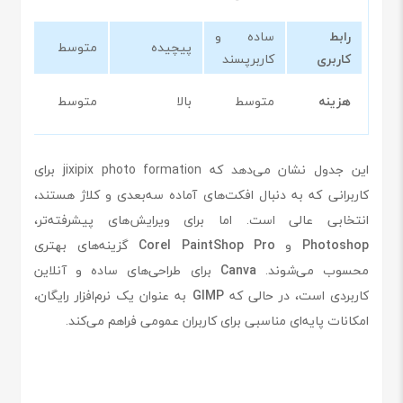
رابط
ساده و
بس
پیچیده
متوسط
کاربری
کاربرپسند
سا
را
هزینه
متوسط
بالا
متوسط
اش
این جدول نشان می‌دهد که jixipix photo formation برای
کاربرانی که به دنبال افکت‌های آماده سه‌بعدی و کلاژ هستند،
انتخابی عالی است. اما برای ویرایش‌های پیشرفته‌تر،
Photoshop
و
Corel PaintShop Pro
گزینه‌های بهتری
محسوب می‌شوند.
Canva
برای طراحی‌های ساده و آنلاین
کاربردی است، در حالی که
GIMP
به عنوان یک نرم‌افزار رایگان،
امکانات پایه‌ای مناسبی برای کاربران عمومی فراهم می‌کند.