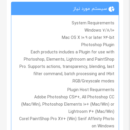
سیستم مورد نیاز
System Requirements
Windows 7/8/10
Mac OS X 10.9 or later 64-bit
Photoshop Plugin
Each products includes a Plugin for use with
Photoshop, Elements, Lightroom and PaintShop
Pro. Supports actions, transparency, blending, last
filter command, batch processing and 16bit
RGB/Greyscale modes.
Plugin Host Requirments
Adobe Photoshop CS3+, All Photoshop CC
(Mac/Win), Photoshop Elements 10+ (Mac/Win) or
Lightroom 4+ (Mac/Win)
Corel PaintShop Pro X7+ (Win) Serif Affinity Photo
on Windows