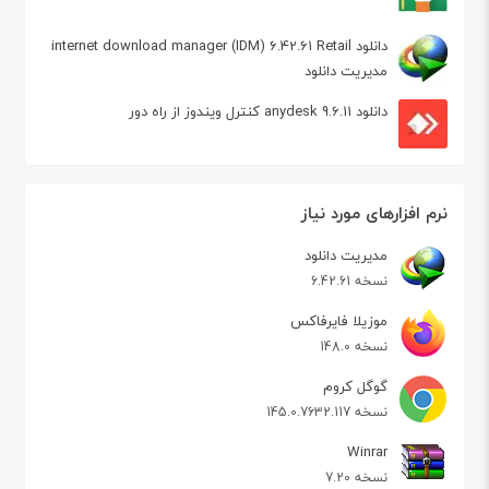
دانلود internet download manager (IDM) 6.42.61 Retail
مدیریت دانلود
دانلود anydesk 9.6.11 کنترل ویندوز از راه دور
نرم افزارهای مورد نیاز
مدیریت دانلود
نسخه 6.42.61
موزیلا فایرفاکس
نسخه 148.0
گوگل کروم
نسخه 145.0.7632.117
Winrar
نسخه 7.20