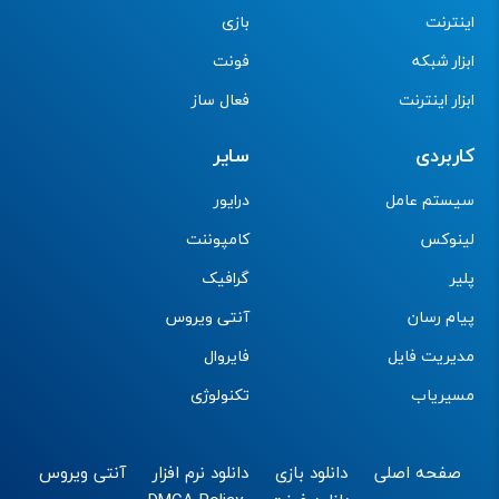
اینترنت
بازی
ابزار شبکه
فونت
ابزار اینترنت
فعال ساز
کاربردی
سایر
سیستم عامل
درایور
لینوکس
کامپوننت
پلیر
گرافیک
پیام رسان
آنتی ویروس
مدیریت فایل
فایروال
مسیریاب
تکنولوژی
صفحه اصلی
دانلود بازی
دانلود نرم افزار
آنتی ویروس