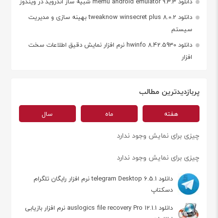
دانلود memu android emulator 9.3.3 شبیه ساز اندروید در ویندوز
دانلود tweaknow winsecret plus 8.0.2 بهینه سازی و مدیریت
سیستم
دانلود hwinfo 8.42.5930 نرم افزار نمایش دقیق اطلاعات سخت
افزار
پربازدیدترین مطالب
هفته
ماه
سال
چیزی برای نمایش وجود ندارد
چیزی برای نمایش وجود ندارد
دانلود telegram Desktop 6.5.1 نرم افزار رایگان تلگرام
دسکتاپ
دانلود auslogics file recovery Pro 12.1.1 نرم افزار بازیابی