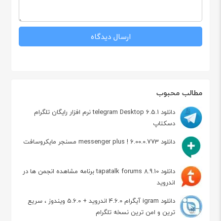
مطالب محبوب
دانلود telegram Desktop 6.5.1 نرم افزار رایگان تلگرام
دسکتاپ
دانلود messenger plus ! 6.00.0.773 مسنجر مایکروسافت
دانلود tapatalk forums 8.9.10 برنامه مشاهده انجمن ها در
اندروید
دانلود igram آیگرام 4.6.0 اندروید + 5.6.0 ویندوز ، سریع
ترین و امن ترین نسخه تلگرام