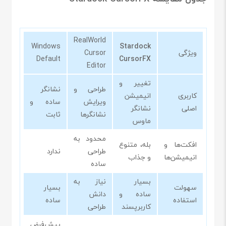
RealWorld
Windows
Stardock
ویژگی
Cursor
Default
CursorFX
Editor
تغییر و
طراحی و
نشانگر
کاربری
انیمیشن
ویرایش
ساده و
اصلی
نشانگر
نشانگرها
ثابت
ماوس
محدود به
افکت‌ها و
بله، متنوع
طراحی
ندارد
انیمیشن‌ها
و جذاب
ساده
بسیار
نیاز به
سهولت
بسیار
ساده و
دانش
استفاده
ساده
کاربرپسند
طراحی
پیش‌فرض