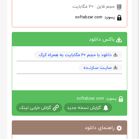
حجم فایل : 20 مگابایت
پسورد: softabzar.com
باکس دانلود
دانلود با حجم 20 مگابایت به همراه کرک
سایـت سـازنــده
پسورد: softabzar.com
گزارش نسخه جدید
گزاش خرابی لینک
راهنمای دانلود