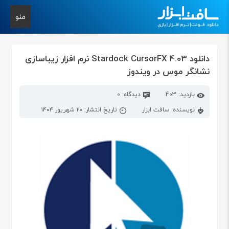
منو
دانلود Stardock CursorFX 4.03 نرم افزار زیباسازی
نشانگر موس در ویندوز
بازدید: 403
دیدگاه: 0
نویسنده: سافت ابزار
تاریخ انتشار: ۲۰ شهریور ۱۴۰۴