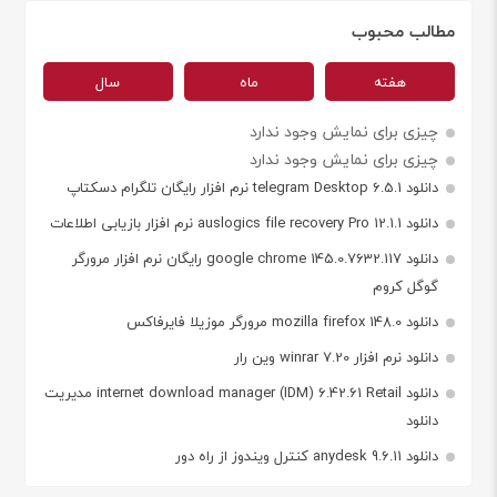
مطالب محبوب
هفته
ماه
سال
چیزی برای نمایش وجود ندارد
چیزی برای نمایش وجود ندارد
دانلود telegram Desktop 6.5.1 نرم افزار رایگان تلگرام دسکتاپ
دانلود auslogics file recovery Pro 12.1.1 نرم افزار بازیابی اطلاعات
دانلود google chrome 145.0.7632.117 رایگان نرم افزار مرورگر
گوگل کروم
دانلود mozilla firefox 148.0 مرورگر موزیلا فایرفاکس
دانلود نرم افزار winrar 7.20 وین رار
دانلود internet download manager (IDM) 6.42.61 Retail مدیریت
دانلود
دانلود anydesk 9.6.11 کنترل ویندوز از راه دور