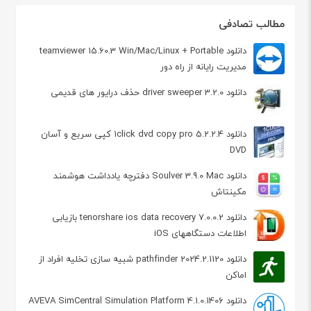
مطالب تصادفی
دانلود teamviewer 15.60.3 Win/Mac/Linux + Portable
مدیریت رایانه از راه دور
دانلود driver sweeper 3.2.0 حذف درایور های قدیمی
دانلود 1click dvd copy pro 5.2.2.4 کپی سریع و آسان
DVD
دانلود Soulver 3.9.0 Mac دفترچه یادداشت هوشمند
مکینتاش
دانلود tenorshare ios data recovery 7.0.0.2 بازیابی
اطلاعات دستگاههای iOS
دانلود pathfinder 2024.2.1120 شبیه سازی تخلیه افراد از
اماکن
دانلود AVEVA SimCentral Simulation Platform 4.1.0.1406