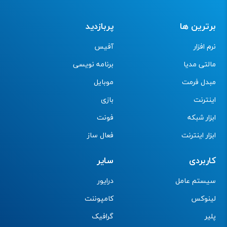
برترین ها
پربازدید
نرم افزار
آفیس
مالتی مدیا
برنامه نویسی
مبدل فرمت
موبایل
اینترنت
بازی
ابزار شبکه
فونت
ابزار اینترنت
فعال ساز
کاربردی
سایر
سیستم عامل
درایور
لینوکس
کامپوننت
پلیر
گرافیک