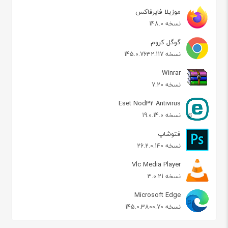
موزیلا فایرفاکس
نسخه 148.0
گوگل کروم
نسخه 145.0.7632.117
Winrar
نسخه 7.20
Eset Nod32 Antivirus
نسخه 19.0.14.0
فتوشاپ
نسخه 26.2.0.140
Vlc Media Player
نسخه 3.0.21
Microsoft Edge
نسخه 145.0.3800.70